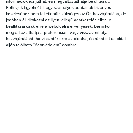
információkhoz juthat, és megváltoztathatja beállításait.
Felhívjuk figyelmét, hogy személyes adatainak bizonyos
kezeléséhez nem feltétlenül szükséges az Ön hozzájárulása, de
jogában áll tiltakozni az ilyen jellegű adatkezelés ellen. A
beállításai csak erre a weboldalra érvényesek. Bármikor
megváltoztathatja a preferenciáit, vagy visszavonhatja
hozzájárulását, ha visszatér erre az oldalra, és rákattint az oldal
alján található "Adatvédelem" gombra.
Kórházba került
Mivel rosszabb lett az állapota, így a büntetés-
végrehajtás berettyóújfalui központi kórházába