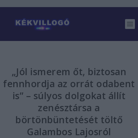
„Jól ismerem őt, biztosan
fennhordja az orrát odabent
is” – súlyos dolgokat állít
zenésztársa a
börtönbüntetését töltő
Galambos Lajosról