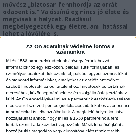
művész „biztosan fennhordja az orrát
odabent is.” Valószínűleg nincs jó élete és
megviseli a helyzet. Ráadásul
megbélyegezték egy életre, ami hatással
lehet a jövőjére is.
Az Ön adatainak védelme fontos a
számunkra
Mi és 1538 partnereink tárolunk és/vagy férünk hozzá
Április végén vonult börtönbe
információkhoz egy eszközön, például sütik formájában, és
személyes adatokat dolgozunk fel, például egyedi azonosítókat
A Kékvillogó.hu
számolt be
arról, hogy Galambos
és standard információkat, amelyeket az eszköz személyre
szabott hirdetésekhez és tartalomhoz, hirdetések és tartalmak
Lajos április 26-án kezdte meg a büntetése
méréséhez, közönségmérésekhez és szolgáltatásfejlesztéshez
letöltését. A baracskai börtönbe vonult be, ám
küld.
Az Ön engedélyével mi és a partnereink eszközleolvasásos
módszerrel szerzett pontos geolokációs adatokat és azonosítási
már akkor sem volt túl jó egészségi állapotban. A
információkat is felhasználhatunk. A megfelelő helyre kattintva
börtönbe is már mentővel vitték be.
A
hozzájárulhat ahhoz, hogy mi és a 1538 partnereink a fent
Kékvillogó.hu legfrissebb híreit ide kattintva éred
leírtak szerint adatkezelést végezzünk. Másik lehetőségként a
hozzájárulás megadása vagy elutasítása előtt részletesebb
el!