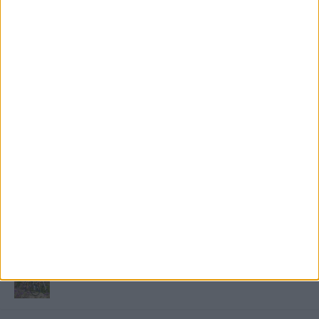
FRISS TÁMOGATÓI TARTALOM
Miért fáj gyakrabban a nők csípője? – A válasz a
medencében rejlik
B-vitamin komplex és folsav: szükséged van rá?
Energiát függetlenül: szigetüzemű megoldások
A csőbúvár szivattyúk: mit kell tudni róluk?
Mit tudnak a keleti e-bike-ok?