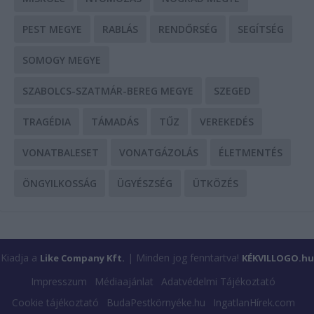
PEST MEGYE
RABLÁS
RENDŐRSÉG
SEGÍTSÉG
SOMOGY MEGYE
SZABOLCS-SZATMÁR-BEREG MEGYE
SZEGED
TRAGÉDIA
TÁMADÁS
TŰZ
VEREKEDÉS
VONATBALESET
VONATGÁZOLÁS
ÉLETMENTÉS
ÖNGYILKOSSÁG
ÜGYÉSZSÉG
ÜTKÖZÉS
Kiadja a
| Minden jog fenntartva!
Like Company Kft.
KÉKVILLOGO.hu
Impresszum
Médiaajánlat
Adatvédelmi Tájékoztató
Cookie tájékoztató
BudaPestkörnyéke.hu
IngatlanHírek.com