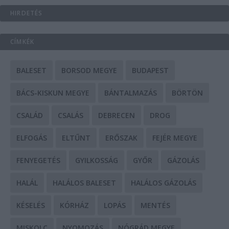
HIRDETÉS
CÍMKÉK
BALESET
BORSOD MEGYE
BUDAPEST
BÁCS-KISKUN MEGYE
BÁNTALMAZÁS
BÖRTÖN
CSALÁD
CSALÁS
DEBRECEN
DROG
ELFOGÁS
ELTŰNT
ERŐSZAK
FEJÉR MEGYE
FENYEGETÉS
GYILKOSSÁG
GYŐR
GÁZOLÁS
HALÁL
HALÁLOS BALESET
HALÁLOS GÁZOLÁS
KÉSELÉS
KÓRHÁZ
LOPÁS
MENTÉS
MISKOLC
NYOMOZÁS
NÓGRÁD MEGYE