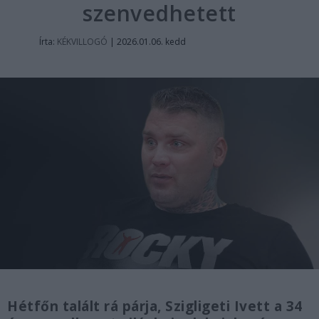
szenvedhetett
Írta:
KÉKVILLOGÓ
|
2026.01.06. kedd
Hétfőn talált rá párja, Szigligeti Ivett a 34