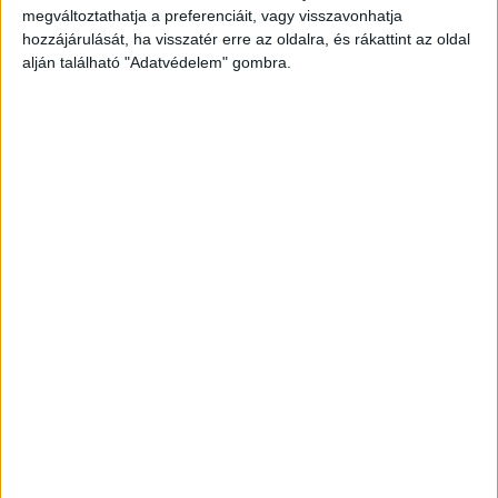
jutottak be a lakásba.
A Kékvillogó legfrissebb
megváltoztathatja a preferenciáit, vagy visszavonhatja
híreit ide kattintva éred el! A Facebookon már
hozzájárulását, ha visszatér erre az oldalra, és rákattint az oldal
alján található "Adatvédelem" gombra.
341 ezernél is többen követnek minket.
Borzasztó állapotok a lakásban