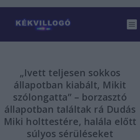
„Ivett teljesen sokkos
állapotban kiabált, Mikit
szólongatta” – borzasztó
állapotban találtak rá Dudás
Miki holttestére, halála előtt
súlyos sérüléseket