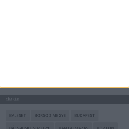
Energiát függetlenül: szigetüzemű megoldások
A csőbúvár szivattyúk: mit kell tudni róluk?
Mit tudnak a keleti e-bike-ok?
HIRDETÉS
CÍMKÉK
BALESET
BORSOD MEGYE
BUDAPEST
BÁCS-KISKUN MEGYE
BÁNTALMAZÁS
BÖRTÖN