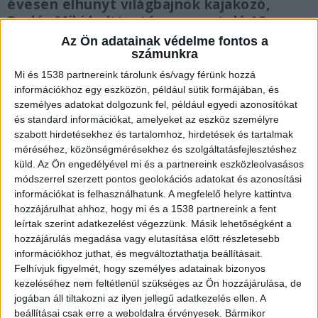
évesen elhunyt világbajnok kajakozó,
Dudás Miki holttestére a sportoló 18.
kerületi otthonában. A modell sokkos
Az Ön adatainak védelme fontos a
állapotba került. Az egyik szomszéd
számunkra
szerint dél körül hatalmas zajra lettek
Mi és 1538 partnereink tárolunk és/vagy férünk hozzá
figyelmesek. A sportoló napok óta holtan
információkhoz egy eszközön, például sütik formájában, és
feküdhetett lakásában.
személyes adatokat dolgozunk fel, például egyedi azonosítókat
és standard információkat, amelyeket az eszköz személyre
szabott hirdetésekhez és tartalomhoz, hirdetések és tartalmak
méréséhez, közönségmérésekhez és szolgáltatásfejlesztéshez
küld.
Az Ön engedélyével mi és a partnereink eszközleolvasásos
módszerrel szerzett pontos geolokációs adatokat és azonosítási
Napok óta nem érte el telefonon
információkat is felhasználhatunk. A megfelelő helyre kattintva
hozzájárulhat ahhoz, hogy mi és a 1538 partnereink a fent
Miki holtteste akár napok óta is a padlón
leírtak szerint adatkezelést végezzünk. Másik lehetőségként a
heverhetett. Ivett aggódni kezdett, miután
hozzájárulás megadása vagy elutasítása előtt részletesebb
hosszabb ideje nem tudta elérni Mikit telefonon.
információkhoz juthat, és megváltoztathatja beállításait.
Felhívjuk figyelmét, hogy személyes adatainak bizonyos
Ezután értesítette a hatóságokat. A helyszínre
kezeléséhez nem feltétlenül szükséges az Ön hozzájárulása, de
érkező rendőrök egy zárszakértő segítségével
jogában áll tiltakozni az ilyen jellegű adatkezelés ellen. A
beállításai csak erre a weboldalra érvényesek. Bármikor