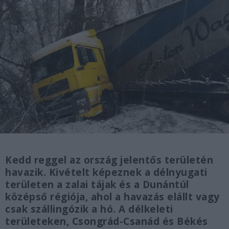
Kedd reggel az ország jelentős területén
havazik. Kivételt képeznek a délnyugati
területen a zalai tájak és a Dunántúl
középső régiója, ahol a havazás elállt vagy
csak szállingózik a hó. A délkeleti
területeken, Csongrád-Csanád és Békés