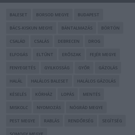
BALESET
BORSOD MEGYE
BUDAPEST
BÁCS-KISKUN MEGYE
BÁNTALMAZÁS
BÖRTÖN
CSALÁD
CSALÁS
DEBRECEN
DROG
ELFOGÁS
ELTŰNT
ERŐSZAK
FEJÉR MEGYE
FENYEGETÉS
GYILKOSSÁG
GYŐR
GÁZOLÁS
HALÁL
HALÁLOS BALESET
HALÁLOS GÁZOLÁS
KÉSELÉS
KÓRHÁZ
LOPÁS
MENTÉS
MISKOLC
NYOMOZÁS
NÓGRÁD MEGYE
PEST MEGYE
RABLÁS
RENDŐRSÉG
SEGÍTSÉG
SOMOGY MEGYE