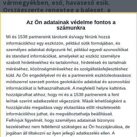
vármegyékben, eső, havaseső esik.
Országszerte rengeteg a baleset, a
hatóságok azt kérik, mindenki vezessen
Az Ön adatainak védelme fontos a
óvatosan!
számunkra
Mi és 1538 partnereink tárolunk és/vagy férünk hozzá
információkhoz egy eszközön, például sütik formájában, és
személyes adatokat dolgozunk fel, például egyedi azonosítókat
és standard információkat, amelyeket az eszköz személyre
Autópályahelyzet
szabott hirdetésekhez és tartalomhoz, hirdetések és tartalmak
méréséhez, közönségmérésekhez és szolgáltatásfejlesztéshez
Szinte valamennyi gyorsforgalmi úton közlekedve
küld.
Az Ön engedélyével mi és a partnereink eszközleolvasásos
havazás, hószállingózás tapasztalható,
módszerrel szerzett pontos geolokációs adatokat és azonosítási
információkat is felhasználhatunk. A megfelelő helyre kattintva
Berettyóújfalu térségében havas eső esik. Az M3-
hozzájárulhat ahhoz, hogy mi és a 1538 partnereink a fent
ason Hatvan és Budapest között, az M7-esen a
leírtak szerint adatkezelést végezzünk. Másik lehetőségként a
Balaton melletti szakaszon és attól a határ felé
hozzájárulás megadása vagy elutasítása előtt részletesebb
információkhoz juthat, és megváltoztathatja beállításait.
elállt a havazás. Az útburkolat többnyire
Felhívjuk figyelmét, hogy személyes adatainak bizonyos
sónedves, helyenként latyakos. Az M3-as
kezeléséhez nem feltétlenül szükséges az Ön hozzájárulása, de
jogában áll tiltakozni az ilyen jellegű adatkezelés ellen. A
autópályán, Hatvan és Mezőkövesd között, illetve