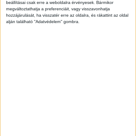
beállításai csak erre a weboldalra érvényesek. Bármikor
az M30-ason latyakos, hókásás.
A Kékvillogó
megváltoztathatja a preferenciáit, vagy visszavonhatja
hozzájárulását, ha visszatér erre az oldalra, és rákattint az oldal
legfrissebb híreit ide kattintva éred el! A
alján található "Adatvédelem" gombra.
Facebookon már 341 ezernél is többen követnek
minket.