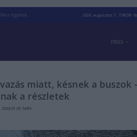
kra figyeltek...
2026. augusztus 7., 7:08:39
- I
FRISS
azás miatt, késnek a buszok 
nnak a részletek
|
2026.01.05. hétfő