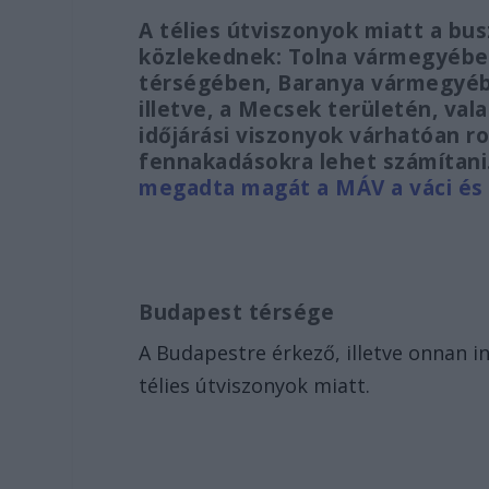
A télies útviszonyok miatt a b
közlekednek: Tolna vármegyébe
térségében, Baranya vármegyéb
illetve, a Mecsek területén, vala
időjárási viszonyok várhatóan r
fennakadásokra lehet számítani.
megadta magát a MÁV a váci és 
Budapest térsége
A Budapestre érkező, illetve onnan 
télies útviszonyok miatt.