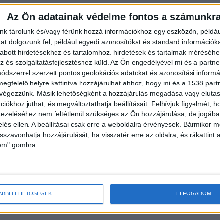
vezető szakaszán és az 1-es főúton 20-70 perccel,
Az Ön adatainak védelme fontos a számunkr
nk tárolunk és/vagy férünk hozzá információkhoz egy eszközön, példáu
égében 20-40 perccel,
t dolgozunk fel, például egyedi azonosítókat és standard információk
abott hirdetésekhez és tartalomhoz, hirdetések és tartalmak méréséhe
20-40 perccel késések.
és szolgáltatásfejlesztéshez küld.
Az Ön engedélyével mi és a partne
dszerrel szerzett pontos geolokációs adatokat és azonosítási informác
megfelelő helyre kattintva hozzájárulhat ahhoz, hogy mi és a 1538 partne
övekedett menetidővel kell számolni a télies
 végezzünk. Másik lehetőségként a hozzájárulás megadása vagy elutasí
iókhoz juthat, és megváltoztathatja beállításait.
Felhívjuk figyelmét, 
aradások előfordulhatnak, a mai utolsó járatok
ezeléséhez nem feltétlenül szükséges az Ön hozzájárulása, de jogában 
nek.
zelés ellen. A beállításai csak erre a weboldalra érvényesek. Bármikor m
isszavonhatja hozzájárulását, ha visszatér erre az oldalra, és rákattint a
lem" gombra.
ÁBBI LEHETŐSÉGEK
ELFOGADOM