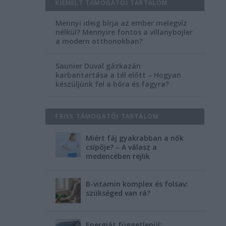
KIEMELT TÁMOGATÓI TARTALOM
Mennyi ideig bírja az ember melegvíz
nélkül? Mennyire fontos a villanybojler
a modern otthonokban?
Saunier Duval gázkazán
karbantartása a tél előtt – Hogyan
készüljünk fel a hóra és fagyra?
FRISS TÁMOGATÓI TARTALOM
Miért fáj gyakrabban a nők
csípője? – A válasz a
medencében rejlik
B-vitamin komplex és folsav:
szükséged van rá?
Energiát függetlenül: