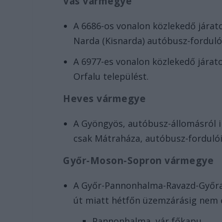
Vas vármegye
A 6686-os vonalon közlekedő járat
Narda (Kisnarda) autóbusz-forduló
A 6977-es vonalon közlekedő járat
Orfalu települést.
Heves vármegye
A Gyöngyös, autóbusz-állomásról i
csak Mátraháza, autóbusz-fordulói
Győr-Moson-Sopron vármegye
A Győr-Pannonhalma-Ravazd-Győras
út miatt hétfőn üzemzárásig nem é
Pannonhalma, vár főkapu