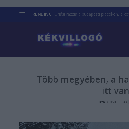
TRENDING:
Óriási razzia a budapesti piacokon, a kofá
Több megyében, a hav
itt va
Írta:
KÉKVILLOGÓ