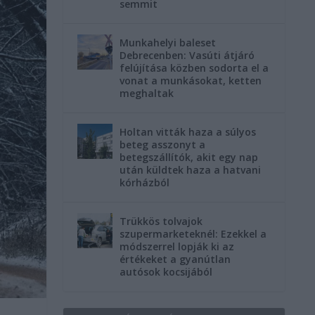
semmit
Munkahelyi baleset
Debrecenben: Vasúti átjáró
felújítása közben sodorta el a
vonat a munkásokat, ketten
meghaltak
Holtan vitták haza a súlyos
beteg asszonyt a
betegszállítók, akit egy nap
után küldtek haza a hatvani
kórházból
Trükkös tolvajok
szupermarketeknél: Ezekkel a
módszerrel lopják ki az
értékeket a gyanútlan
autósok kocsijából