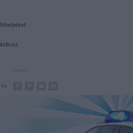
óhelyeket.
olánbusz
ÁS: