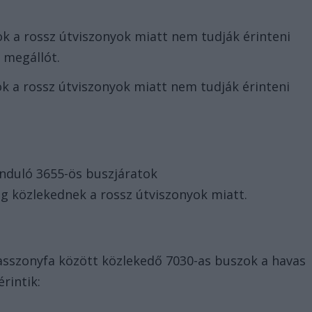
ok a rossz útviszonyok miatt nem tudják érinteni
 megállót.
ok a rossz útviszonyok miatt nem tudják érinteni
nduló 3655-ös buszjáratok
g közlekednek a rossz útviszonyok miatt.
szonyfa között közlekedő 7030-as buszok a havas
rintik: