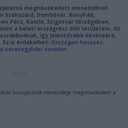
uszjáratok megnövekedett menetidővel
n Szekszárd, Dombóvár, Bonyhád,
en Pécs, Komló, Szigetvár térségében,
mint a keleti országrész déli területein. Az
osszabbodnak, így jelentősebb késésekre,
 Ez is érdekelhet:
Országon havazás:
a veresegyházi vonalon
induló buszjáratok menetideje megnövekedett a