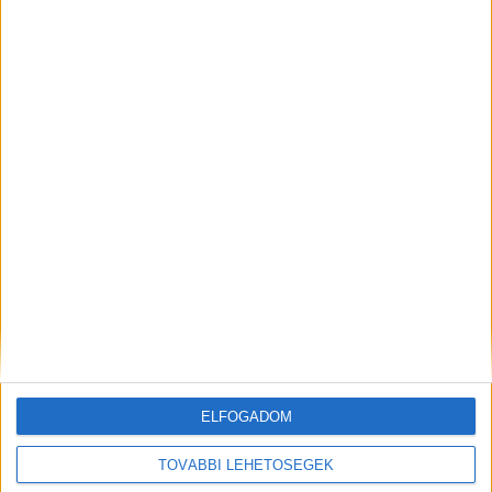
segíthet abban, hogy a migrén ne keserítse meg
az életünket nap mint nap. Érdemes neki adni
egy esélyt és életmódot váltani, hiszen azok
vagyunk, amit megeszünk. Ez pedig a migrén
esetén hatványozottan igaz.
Ez a cikk szponzorált tartalom, megrendelő a
dietas-termekek-webshop.hu oldalt működtető
cég.
ELFOGADOM
TOVÁBBI LEHETŐSÉGEK
MEGOSZTÁS: