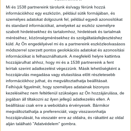
ezzel az érintettek életminőségét. Bár
Mi és 1538 partnereink tárolunk és/vagy férünk hozzá
kialakulásának pontos oka nem ismert, az biztos,
információkhoz egy eszközön, például sütik formájában, és
hogy az életmód és az étrend nagy szerepet
személyes adatokat dolgozunk fel, például egyedi azonosítókat
játszik a tünetek gyakoriságában, súlyosságában.
és standard információkat, amelyeket az eszköz személyre
szabott hirdetésekhez és tartalomhoz, hirdetések és tartalmak
méréséhez, közönségmérésekhez és szolgáltatásfejlesztéshez
Az étrend hatása a migrén kialakulására
küld.
Az Ön engedélyével mi és a partnereink eszközleolvasásos
módszerrel szerzett pontos geolokációs adatokat és azonosítási
információkat is felhasználhatunk. A megfelelő helyre kattintva
Bár a kiváltó tényezők egyénenként eltérőek
hozzájárulhat ahhoz, hogy mi és a 1538 partnereink a fent
lehetnek, sokaknál bizonyos ételek vagy étkezési
leírtak szerint adatkezelést végezzünk. Másik lehetőségként a
hozzájárulás megadása vagy elutasítása előtt részletesebb
szokások váltják ki. Érdemes ezért egészségesen
információkhoz juthat, és megváltoztathatja beállításait.
és rendszeresen táplálkozni. Ebben nagy
Felhívjuk figyelmét, hogy személyes adatainak bizonyos
kezeléséhez nem feltétlenül szükséges az Ön hozzájárulása, de
segítségünkre lehetnek a
Szafi termékek
.
jogában áll tiltakozni az ilyen jellegű adatkezelés ellen. A
beállításai csak erre a weboldalra érvényesek. Bármikor
megváltoztathatja a preferenciáit, vagy visszavonhatja
A rendszertelen étkezés, a túlzott koffeinbevitel
hozzájárulását, ha visszatér erre az oldalra, és rákattint az oldal
vagy annak hirtelen elhagyása súlyosbíthatja az
alján található "Adatvédelem" gombra.
érzeteket, de sokan az alkohol, a csokoládé,