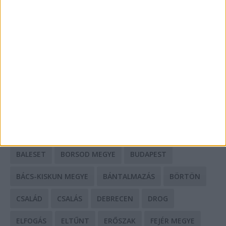
A csőbúvár szivattyúk: mit kell tudni róluk?
Mit tudnak a keleti e-bike-ok?
HIRDETÉS
CÍMKÉK
BALESET
BORSOD MEGYE
BUDAPEST
BÁCS-KISKUN MEGYE
BÁNTALMAZÁS
BÖRTÖN
CSALÁD
CSALÁS
DEBRECEN
DROG
ELFOGÁS
ELTŰNT
ERŐSZAK
FEJÉR MEGYE