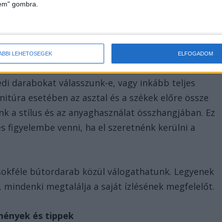
lem" gombra.
egy fémvázas székkel, amennyiben az összkép
őnyei
ÁBBI LEHETŐSÉGEK
ELFOGADOM
di darabokat válasszunk-e, vagy inkább teljes
nitúra esetében az asztal és a székek előre össze
nk a stílus és az anyaghasználat összhangjában. Ez
 figyelembe venni, ha el szeretnénk kerülni a
sokféle bútordarab közül válogathatunk. Legyenek
mindenki megtalálja a saját ízlésének megfelelőt.
mények és tippek