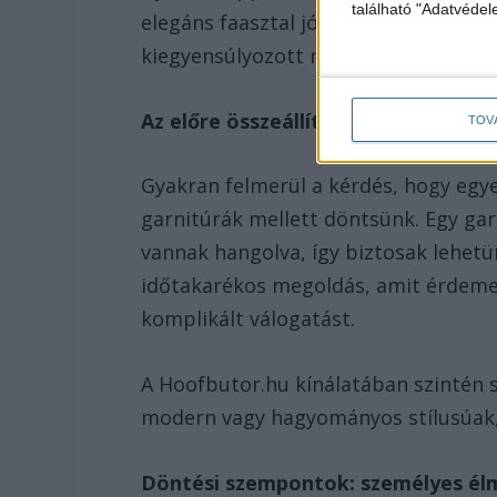
található "Adatvéde
elegáns faasztal jól mutat például 
kiegyensúlyozott marad.
Az előre összeállított garnitúrák el
TOV
Gyakran felmerül a kérdés, hogy egye
garnitúrák mellett döntsünk. Egy gar
vannak hangolva, így biztosak lehetü
időtakarékos megoldás, amit érdemes
komplikált válogatást.
A Hoofbutor.hu kínálatában szintén 
modern vagy hagyományos stílusúak, 
Döntési szempontok: személyes él