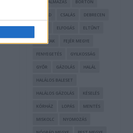
BÁNTALMAZÁS
BÖRTÖN
CSALÁD
CSALÁS
DEBRECEN
DROG
ELFOGÁS
ELTŰNT
ERŐSZAK
FEJÉR MEGYE
FENYEGETÉS
GYILKOSSÁG
GYŐR
GÁZOLÁS
HALÁL
HALÁLOS BALESET
HALÁLOS GÁZOLÁS
KÉSELÉS
KÓRHÁZ
LOPÁS
MENTÉS
MISKOLC
NYOMOZÁS
NÓGRÁD MEGYE
PEST MEGYE