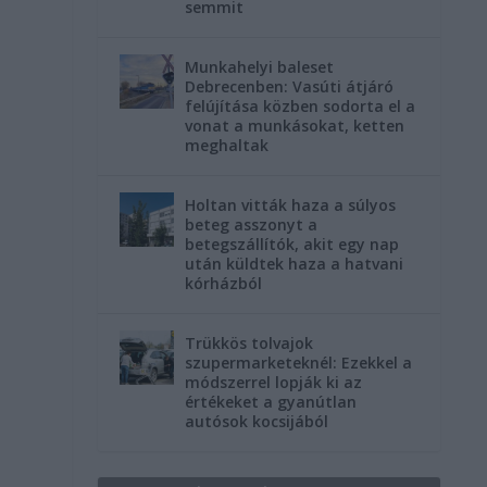
semmit
Munkahelyi baleset
Debrecenben: Vasúti átjáró
felújítása közben sodorta el a
vonat a munkásokat, ketten
meghaltak
Holtan vitták haza a súlyos
beteg asszonyt a
betegszállítók, akit egy nap
után küldtek haza a hatvani
kórházból
Trükkös tolvajok
szupermarketeknél: Ezekkel a
módszerrel lopják ki az
értékeket a gyanútlan
autósok kocsijából