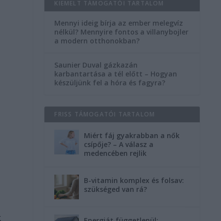
KIEMELT TÁMOGATÓI TARTALOM
Mennyi ideig bírja az ember melegvíz
nélkül? Mennyire fontos a villanybojler
a modern otthonokban?
Saunier Duval gázkazán
karbantartása a tél előtt – Hogyan
készüljünk fel a hóra és fagyra?
FRISS TÁMOGATÓI TARTALOM
Miért fáj gyakrabban a nők
csípője? – A válasz a
medencében rejlik
B-vitamin komplex és folsav:
szükséged van rá?
k
Energiát függetlenül: