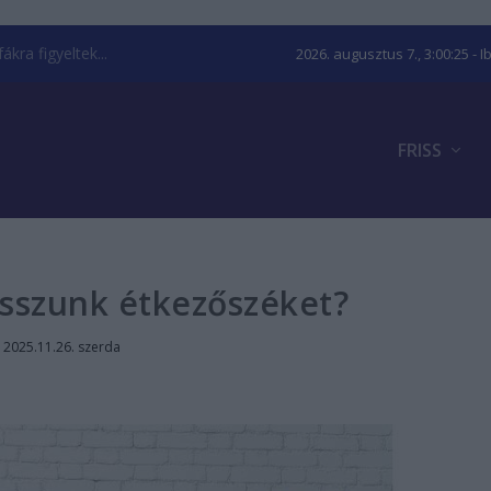
kra figyeltek...
2026. augusztus 7., 3:00:25
- I
FRISS
sszunk étkezőszéket?
|
2025.11.26. szerda