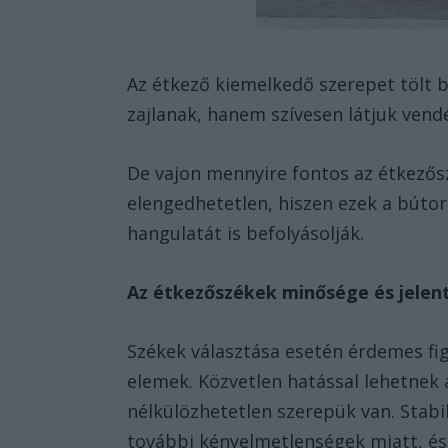
Az étkező kiemelkedő szerepet tölt 
zajlanak, hanem szívesen látjuk vendé
De vajon mennyire fontos az étkező
elengedhetetlen, hiszen ezek a búto
hangulatát is befolyásolják.
Az étkezőszékek minősége és jelen
Székek választása esetén érdemes f
elemek. Közvetlen hatással lehetnek 
nélkülözhetetlen szerepük van. Stab
további kényelmetlenségek miatt, és h