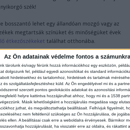
 nyikorgó szék!
re bosszantó lehet egy állandóan mozgó vagy az
 székek megtartsák színüket és minőségüket évek
lő étkezőszékeket
találhat otthonába.
Az Ön adatainak védelme fontos a számunkr
nk tárolunk és/vagy férünk hozzá információkhoz egy eszközön, példáu
t dolgozunk fel, például egyedi azonosítókat és standard információk
központi eleme. Az étkezőszékeknek stílusukban és
abott hirdetésekhez és tartalomhoz, hirdetések és tartalmak méréséhe
talhoz, hogy harmonikus összképet alkossanak. Milye
és szolgáltatásfejlesztéshez küld.
Az Ön engedélyével mi és a partne
dszerrel szerzett pontos geolokációs adatokat és azonosítási informác
ájn! Gondolkodott már azon, hogyan hat a különböző
megfelelő helyre kattintva hozzájárulhat ahhoz, hogy mi és a 1538 partne
erek hangulatára?
 végezzünk. Másik lehetőségként a hozzájárulás megadása vagy elutasí
iókhoz juthat, és megváltoztathatja beállításait.
Felhívjuk figyelmét, 
ezeléséhez nem feltétlenül szükséges az Ön hozzájárulása, de jogában 
eljesen azonos színek és anyagok használatát.
zelés ellen. A beállításai csak erre a weboldalra érvényesek. Bármikor m
st kiegészítő elemek adják a legjobb hatást. Egy
isszavonhatja hozzájárulását, ha visszatér erre az oldalra, és rákattint a