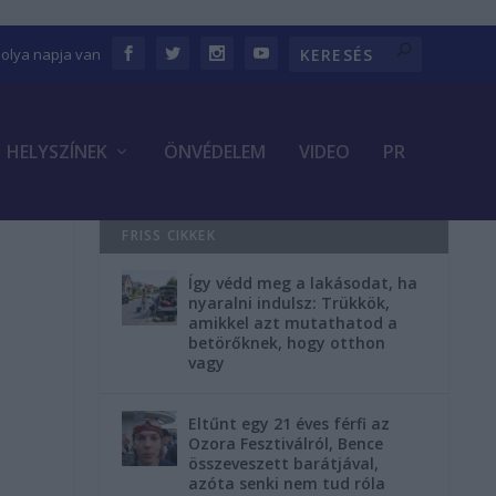
bolya napja van
HELYSZÍNEK
ÖNVÉDELEM
VIDEO
PR
FRISS CIKKEK
Így védd meg a lakásodat, ha
nyaralni indulsz: Trükkök,
amikkel azt mutathatod a
betörőknek, hogy otthon
vagy
Eltűnt egy 21 éves férfi az
Ozora Fesztiválról, Bence
összeveszett barátjával,
azóta senki nem tud róla