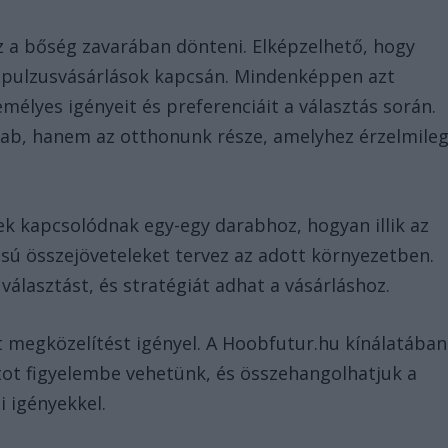
z a bőség zavarában dönteni. Elképzelhető, hogy
impulzusvásárlások kapcsán. Mindenképpen azt
mélyes igényeit és preferenciáit a választás során.
ab, hanem az otthonunk része, amelyhez érzelmile
ek kapcsolódnak egy-egy darabhoz, hogyan illik az
usú összejöveteleket tervez az adott környezetben.
lasztást, és stratégiát adhat a vásárláshoz.
 megközelítést igényel. A Hoobfutur.hu kínálatában
t figyelembe vehetünk, és összehangolhatjuk a
 igényekkel.