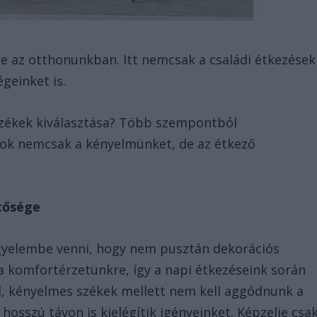
be az otthonunkban. Itt nemcsak a családi étkezések
geinket is.
székek kiválasztása? Több szempontból
rok nemcsak a kényelmünket, de az étkező
tősége
igyelembe venni, hogy nem pusztán dekorációs
a komfortérzetünkre, így a napi étkezéseink során
il, kényelmes székek mellett nem kell aggódnunk a
osszú távon is kielégítik igényeinket. Képzelje csa