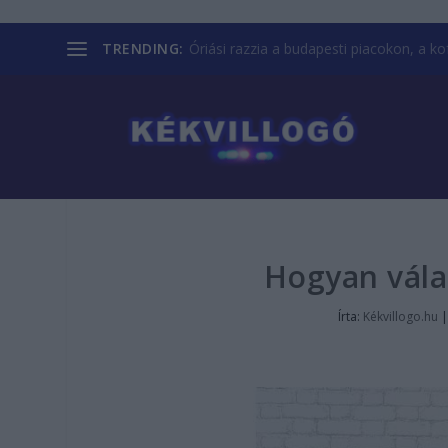
TRENDING:
Óriási razzia a budapesti piacokon, a kofá
Hogyan vála
Írta:
Kékvillogo.hu