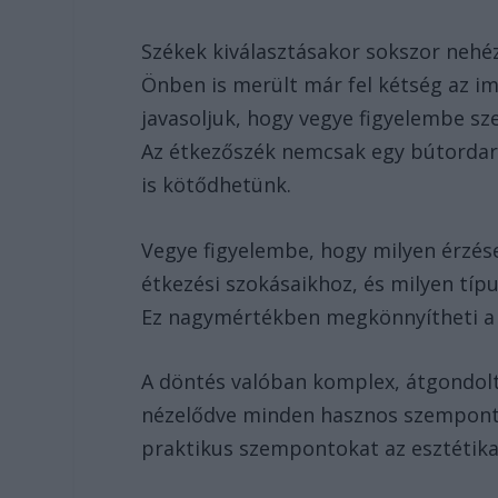
Székek kiválasztásakor sokszor nehé
Önben is merült már fel kétség az 
javasoljuk, hogy vegye figyelembe sze
Az étkezőszék nemcsak egy bútordar
is kötődhetünk.
Vegye figyelembe, hogy milyen érzés
étkezési szokásaikhoz, és milyen típ
Ez nagymértékben megkönnyítheti a vá
A döntés valóban komplex, átgondolt
nézelődve minden hasznos szemponto
praktikus szempontokat az esztétikai