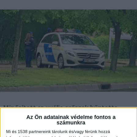
Minősített sz.xuális erőszak bűntette
miatt emelt vádat a Borsod-Abaúj-
Az Ön adatainak védelme fontos a
Zemplén Vármegyei Főügyészség egy nő
számunkra
ellen, aki saját unokája sérelmére követett
Mi és 1538 partnereink tárolunk és/vagy férünk hozzá