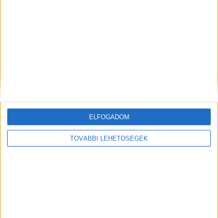
MEGOSZTÁS:
ELFOGADOM
TOVÁBBI LEHETŐSÉGEK
Előző
Következő
Május 30-án újraindul az Ajka
Energiaitallal és csokoládéval
és Veszprém közötti
kedveskedett a nehéz sorsú