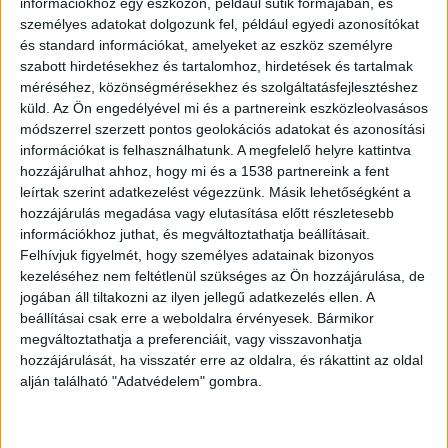
el sz.xuális erőszakot. A 10 éves fiú
információkhoz egy eszközön, például sütik formájában, és
gyermekotthonban volt elhelyezve,
személyes adatokat dolgozunk fel, például egyedi azonosítókat
ahonnan rendszeresen megszökött a
és standard információkat, amelyeket az eszköz személyre
szabott hirdetésekhez és tartalomhoz, hirdetések és tartalmak
nagyszülők borsodi kisvárosban lévő
méréséhez, közönségmérésekhez és szolgáltatásfejlesztéshez
családi házába.
küld.
Az Ön engedélyével mi és a partnereink eszközleolvasásos
módszerrel szerzett pontos geolokációs adatokat és azonosítási
információkat is felhasználhatunk. A megfelelő helyre kattintva
hozzájárulhat ahhoz, hogy mi és a 1538 partnereink a fent
leírtak szerint adatkezelést végezzünk. Másik lehetőségként a
Együtt aludt az unokájával
hozzájárulás megadása vagy elutasítása előtt részletesebb
információkhoz juthat, és megváltoztathatja beállításait.
2024 májusában a nagymama egy ágyban aludt
Felhívjuk figyelmét, hogy személyes adatainak bizonyos
unokájával, akinek sérelmére sz.xuális
kezeléséhez nem feltétlenül szükséges az Ön hozzájárulása, de
jogában áll tiltakozni az ilyen jellegű adatkezelés ellen. A
cselekményt végzett. Ez ellen a fiú tiltakozott, de
beállításai csak erre a weboldalra érvényesek. Bármikor
a nő megfenyegette, hogy ha ellenállást tanúsít,
megváltoztathatja a preferenciáit, vagy visszavonhatja
hozzájárulását, ha visszatér erre az oldalra, és rákattint az oldal
akkor nyújtófával megveri.
A Kékvillogó
alján található "Adatvédelem" gombra.
legfrissebb híreit ide kattintva éred el! A
Facebookon már 341 ezernél is többen követnek