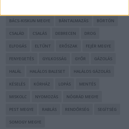
BALESET
BORSOD MEGYE
BUDAPEST
BÁCS-KISKUN MEGYE
BÁNTALMAZÁS
BÖRTÖN
CSALÁD
CSALÁS
DEBRECEN
DROG
ELFOGÁS
ELTŰNT
ERŐSZAK
FEJÉR MEGYE
FENYEGETÉS
GYILKOSSÁG
GYŐR
GÁZOLÁS
HALÁL
HALÁLOS BALESET
HALÁLOS GÁZOLÁS
KÉSELÉS
KÓRHÁZ
LOPÁS
MENTÉS
MISKOLC
NYOMOZÁS
NÓGRÁD MEGYE
PEST MEGYE
RABLÁS
RENDŐRSÉG
SEGÍTSÉG
SOMOGY MEGYE