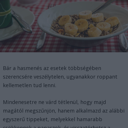
Bár a hasmenés az esetek többségében
szerencsére veszélytelen, ugyanakkor roppant
kellemetlen tud lenni.
Mindenesetre ne várd tétlenül, hogy majd
magától megszűnjön, hanem alkalmazd az alábbi
egyszerű tippeket, melyekkel hamarabb
csökkennek a panaszok, és visszatérhetsz a