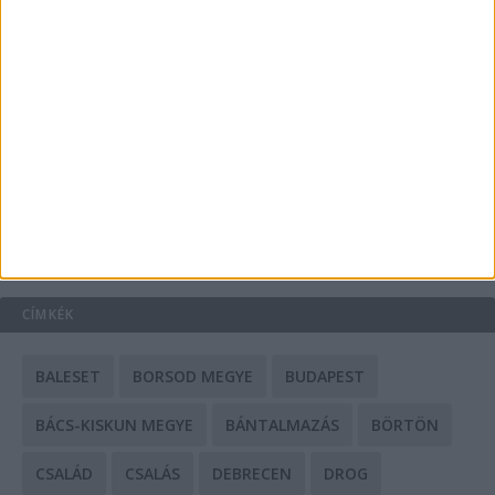
A csőbúvár szivattyúk: mit kell tudni róluk?
Mit tudnak a keleti e-bike-ok?
HIRDETÉS
CÍMKÉK
BALESET
BORSOD MEGYE
BUDAPEST
BÁCS-KISKUN MEGYE
BÁNTALMAZÁS
BÖRTÖN
CSALÁD
CSALÁS
DEBRECEN
DROG