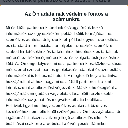
mindennapi kerékvágásba.
Az Ön adatainak védelme fontos a
számunkra
Fogyassz probiotikumokat!
Mi és 1538 partnereink tárolunk és/vagy férünk hozzá
információkhoz egy eszközön, például sütik formájában, és
személyes adatokat dolgozunk fel, például egyedi azonosítókat
A probiotikumok kulcsfontosságú szerepet
és standard információkat, amelyeket az eszköz személyre
játszanak a bélflóra egyensúlyának
szabott hirdetésekhez és tartalomhoz, hirdetések és tartalmak
méréséhez, közönségmérésekhez és szolgáltatásfejlesztéshez
megőrzésében, semlegesítik a kórokozókat,
küld.
Az Ön engedélyével mi és a partnereink eszközleolvasásos
elősegítik a méreganyagok távozását és javítják a
módszerrel szerzett pontos geolokációs adatokat és azonosítási
tápanyagok felszívódását.
információkat is felhasználhatunk. A megfelelő helyre kattintva
hozzájárulhat ahhoz, hogy mi és a 1538 partnereink a fent
leírtak szerint adatkezelést végezzünk. Másik lehetőségként a
A
Myrobalan béltisztító termékei
között
hozzájárulás megadása vagy elutasítása előtt részletesebb
információkhoz juthat, és megváltoztathatja beállításait.
található probiotikum élőflórás étrend-
Felhívjuk figyelmét, hogy személyes adatainak bizonyos
kiegészítő cseppek elősegítik a bélrendszer
kezeléséhez nem feltétlenül szükséges az Ön hozzájárulása, de
regenerációját, ezáltal csillapítják a hasmenést
jogában áll tiltakozni az ilyen jellegű adatkezelés ellen. A
beállításai csak erre a weboldalra érvényesek. Bármikor
és helyreállítják az emésztést. Ezért nemcsak