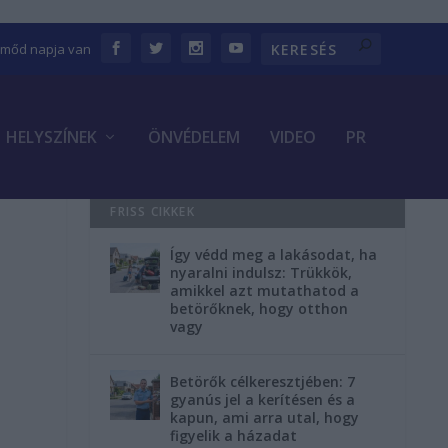
Emőd napja van
HELYSZÍNEK
ÖNVÉDELEM
VIDEO
PR
FRISS CIKKEK
Így védd meg a lakásodat, ha
nyaralni indulsz: Trükkök,
amikkel azt mutathatod a
betörőknek, hogy otthon
vagy
Betörők célkeresztjében: 7
gyanús jel a kerítésen és a
kapun, ami arra utal, hogy
figyelik a házadat