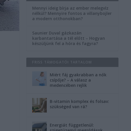
Mennyi ideig bírja az ember melegvíz
nélkül? Mennyire fontos a villanybojler
a modern otthonokban?
Saunier Duval gázkazán
karbantartása a tél előtt – Hogyan
készüljünk fel a hóra és fagyra?
FRISS TÁMOGATÓI TARTALOM
Miért fáj gyakrabban a nők
csípője? – A válasz a
medencében rejlik
B-vitamin komplex és folsav:
szükséged van rá?
Energiát függetlenül:
szigetüzemű megoldások