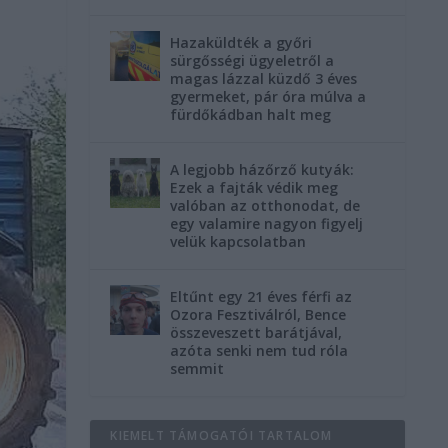
Hazaküldték a győri
sürgősségi ügyeletről a
magas lázzal küzdő 3 éves
gyermeket, pár óra múlva a
fürdőkádban halt meg
A legjobb házőrző kutyák:
Ezek a fajták védik meg
valóban az otthonodat, de
egy valamire nagyon figyelj
velük kapcsolatban
Eltűnt egy 21 éves férfi az
Ozora Fesztiválról, Bence
összeveszett barátjával,
azóta senki nem tud róla
semmit
KIEMELT TÁMOGATÓI TARTALOM