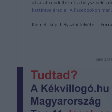
útzárat rendeltek el, a helyszínelés d
kattintva éred el! A Facebookon már 
Kiemelt kép: helyszíni felvétel – Forr
MEGOSZT