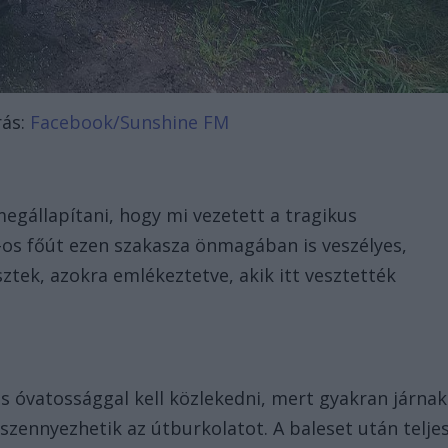
rás:
Facebook/Sunshine FM
egállapítani, hogy mi vezetett a tragikus
-os főút ezen szakasza önmagában is veszélyes,
ztek, azokra emlékeztetve, akik itt vesztették
s óvatossággal kell közlekedni, mert gyakran járnak
zennyezhetik az útburkolatot. A baleset után telje