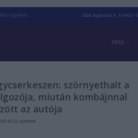
kra figyeltek...
2026. augusztus 9., 12:14:33
- 
FRISS
gycserkeszen: szörnyethalt a
olgozója, miután kombájnnal
zött az autója
025.05.22. csütörtök