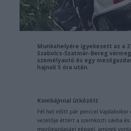
Munkahelyére igyekezett az a 27
Szabolcs-Szatmár-Bereg vármeg
személyautó és egy mezőgazdas
hajnali 5 óra után.
Kombájnnal ütközött
Fél hat előtt pár perccel Vajdaboko
vezetője áttért a szemközti sávba é
mezőgazdasági géppel, aminek vonta