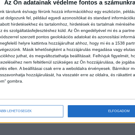
Az Ön adatainak védelme fontos a számunkr
csak a halál beálltát tudták megállapítani – írja a
nk tárolunk és/vagy férünk hozzá információkhoz egy eszközön, példáu
ól és esőtől volt csúszós.
A Kékvillogó legfrissebb
t dolgozunk fel, például egyedi azonosítókat és standard információk
abott hirdetésekhez és tartalomhoz, hirdetések és tartalmak méréséhe
bookon már 342 ezernél is többen követnek minket.
és szolgáltatásfejlesztéshez küld.
Az Ön engedélyével mi és a partne
dszerrel szerzett pontos geolokációs adatokat és azonosítási informác
megfelelő helyre kattintva hozzájárulhat ahhoz, hogy mi és a 1538 partne
 végezzünk. Másik lehetőségként a hozzájárulás megadása vagy elutasí
iókhoz juthat, és megváltoztathatja beállításait.
Felhívjuk figyelmét, 
ezeléséhez nem feltétlenül szükséges az Ön hozzájárulása, de jogában 
zelés ellen. A beállításai csak erre a weboldalra érvényesek. Bármikor m
iszalöki börtönben dolgozott. Hajnalban is oda
isszavonhatja hozzájárulását, ha visszatér erre az oldalra, és rákattint a
letét. “A baleset körülményeit a rendőrség
lem" gombra.
melt figyelemmel arra, hogy Jánosbokor és
burkolat olajfoltos és csúszós volt, amit még
rt térhetett át a járművezető a szemközti sávba, aho
ÁBBI LEHETŐSÉGEK
ELFOGADOM
sági vontatóval ütközött. A balesetet nem lehetet