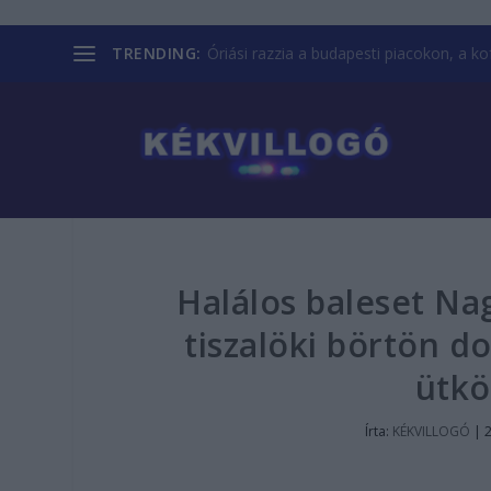
TRENDING:
Óriási razzia a budapesti piacokon, a kofá
Halálos baleset Na
tiszalöki börtön d
ütkö
Írta:
KÉKVILLOGÓ
|
2