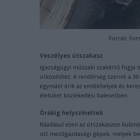
Forrás: For
Veszélyes útszakasz
Igazságügyi műszaki szakértő fogja m
ütközéshez. A rendőrség szerint a 36
egymást érik az emlékhelyek és keres
életüket közlekedési balesetben.
Órákig helyszíneltek
Ráadásul ezen az útszakaszon különö
ott mezőgazdasági gépek, melyek bes