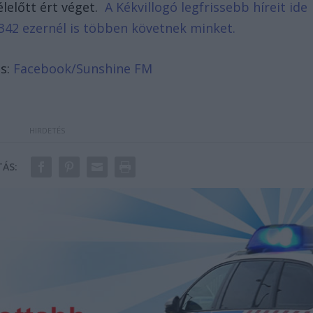
élelőtt ért véget.
A Kékvillogó legfrissebb híreit ide
342 ezernél is többen követnek minket.
ás:
Facebook/Sunshine FM
ÁS: