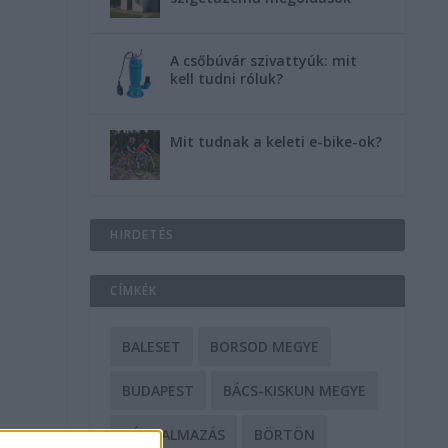
A csőbúvár szivattyúk: mit
kell tudni róluk?
Mit tudnak a keleti e-bike-ok?
HIRDETÉS
CÍMKÉK
BALESET
BORSOD MEGYE
BUDAPEST
BÁCS-KISKUN MEGYE
BÁNTALMAZÁS
BÖRTÖN