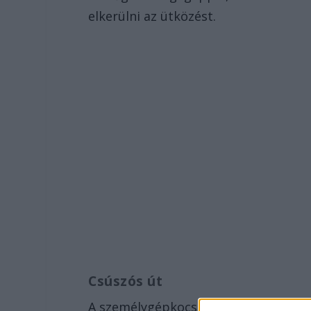
elkerülni az ütközést.
Csúszós út
A személygépkocsiban egyedül utazó 2