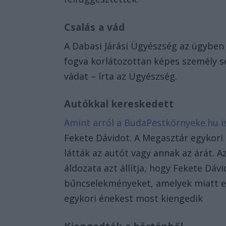
Csalás a vád
A Dabasi Járási Ügyészség az ügybe
fogva korlátozottan képes személy s
vádat – írta az Ügyészség.
Autókkal kereskedett
Amint arról a BudaPestkörnyeke.hu i
Fekete Dávidot. A Megasztár egykori 
látták az autót vagy annak az árát. 
áldozata azt állítja, hogy Fekete Dá
bűncselekményeket, amelyek miatt ed
egykori énekest most kiengedik