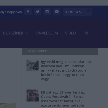
bolya napja van
HELYSZÍNEK
ÖNVÉDELEM
VIDEO
PR
FRISS CIKKEK
Így védd meg a lakásodat, ha
nyaralni indulsz: Trükkök,
amikkel azt mutathatod a
betörőknek, hogy otthon
vagy
Eltűnt egy 21 éves férfi az
Ozora Fesztiválról, Bence
összeveszett barátjával,
azóta senki nem tud róla