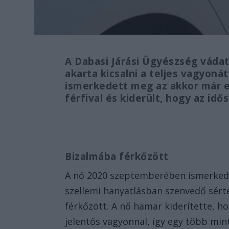
A Dabasi Járási Ügyészség vádat
akarta kicsalni a teljes vagyoná
ismerkedett meg az akkor már e
férfival és kiderült, hogy az id
Bizalmába férkőzött
A nő 2020 szeptemberében ismerkede
szellemi hanyatlásban szenvedő sérte
férkőzött. A nő hamar kiderítette, h
jelentős vagyonnal, így egy több min