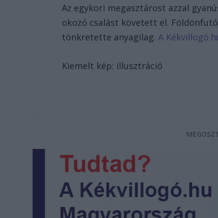
Az egykori megasztárost azzal gyanúsí
okozó csalást követett el. Földönfutó
tönkretette anyagilag.
A Kékvillogó.h
Kiemelt kép: illusztráció
MEGOSZT