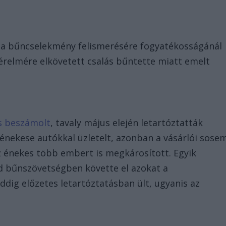
n a bűncselekmény felismerésére fogyatékosságánál
érelmére elkövetett csalás bűntette miatt emelt
s beszámolt
, tavaly május elején letartóztatták
énekese autókkal üzletelt, azonban a vásárlói sose
Az énekes több embert is megkárosított. Egyik
vid bűnszövetségben követte el azokat a
dig előzetes letartóztatásban ült, ugyanis az