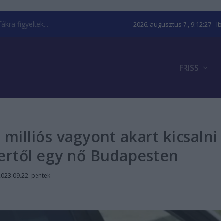
kra figyeltek...
2026. augusztus 7., 9:12:28
- I
FRISS
 milliós vagyont akart kicsalni
ertől egy nő Budapesten
2023.09.22. péntek