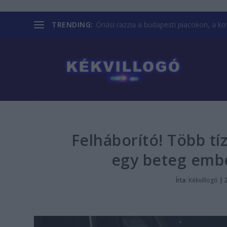
TRENDING:
Óriási razzia a budapesti piacokon, a kofá
Felháborító! Több tíz
egy beteg emb
Írta:
Kékvillogó
|