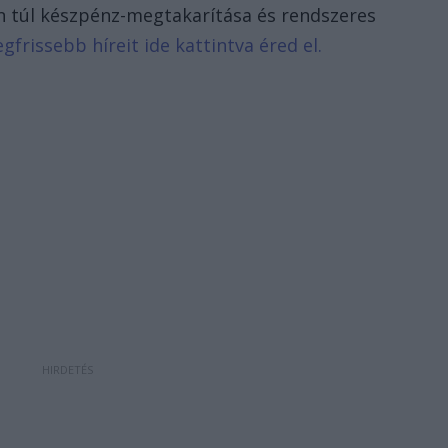
en túl készpénz-megtakarítása és rendszeres
egfrissebb híreit ide kattintva éred el.