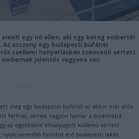
 emelt egy nő ellen, aki egy beteg embertől
t. Az asszony egy budapesti büfénél
rős szellemi hanyatlásban szenvedő sértett
ős embernek jelentős vagyona van.
tt meg egy budapesti büfénél az akkor már erős
tt férfival, akinek nagyon hamar a bizalmába
ogy az egyébként elhanyagolt küllemű sértett
t nyolcvanmillió forintot érő budapesti lakás