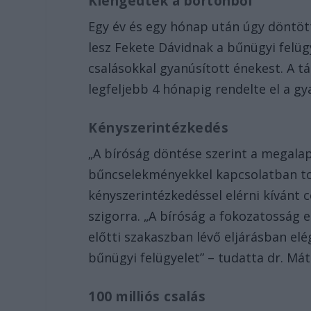
Kiengedték a börtönből
Egy év és egy hónap után úgy döntött
lesz Fekete Dávidnak a bűnügyi felüg
csalásokkal gyanúsított énekest. A t
legfeljebb 4 hónapig rendelte el a g
Kényszerintézkedés
„A bíróság döntése szerint a megalap
bűncselekményekkel kapcsolatban to
kényszerintézkedéssel elérni kívánt
szigorra. „A bíróság a fokozatosság 
előtti szakaszban lévő eljárásban e
bűnügyi felügyelet” – tudatta dr. Má
100 milliós csalás