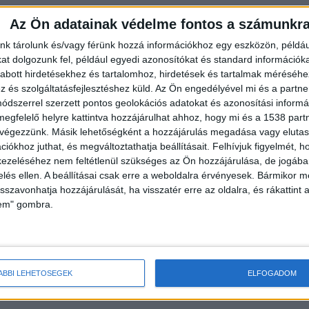
állapotával, a nő már 2020. szeptember 28-án Gyálon
Az Ön adatainak védelme fontos a számunkr
t: az ebben foglaltak szerint tízmillió forint és havi
nk tárolunk és/vagy férünk hozzá információkhoz egy eszközön, példáu
zza a nőre budapesti lakásrészének tulajdonjogát.
t dolgozunk fel, például egyedi azonosítókat és standard információk
abott hirdetésekhez és tartalomhoz, hirdetések és tartalmak méréséhe
és szolgáltatásfejlesztéshez küld.
Az Ön engedélyével mi és a partne
dszerrel szerzett pontos geolokációs adatokat és azonosítási informác
megfelelő helyre kattintva hozzájárulhat ahhoz, hogy mi és a 1538 partne
 végezzünk. Másik lehetőségként a hozzájárulás megadása vagy elutasí
iókhoz juthat, és megváltoztathatja beállításait.
Felhívjuk figyelmét, 
 pénzt, de a szerződést már pár napon belül
ezeléséhez nem feltétlenül szükséges az Ön hozzájárulása, de jogában 
zelés ellen. A beállításai csak erre a weboldalra érvényesek. Bármikor m
tlan tulajdonjogának megszerzése érdekében.
isszavonhatja hozzájárulását, ha visszatér erre az oldalra, és rákattint a
lem" gombra.
ékoztatása nyomán tudomást szerzett arról, hogy az
 kérelmet nyújtott be, ezért azonnal polgári peres
ÁBBI LEHETŐSÉGEK
ELFOGADOM
, így a nő tulajdonjogának bejegyzését