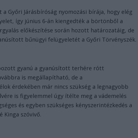
 a Győri Járásbíróság nyomozási bírája, hogy elég
yelet, így június 6-án kiengedték a börtönből a
árgyalás előkészítése során hozott határozatáig, de
yanúsított bűnügyi felügyeletét a Győri Törvényszék.
ozott gyanú a gyanúsított terhére rótt
vábbra is megállapítható, de a
 célok érdekében már nincs szükség a legnagyobb
elvére is figyelemmel úgy ítélte meg a vádemelés
légséges és egyben szükséges kényszerintézkedés a
té Kinga szóvivő.