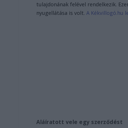
tulajdonának felével rendelkezik. Ez
nyugellátása is volt.
A Kékvillogó.hu l
Aláíratott vele egy szerződést