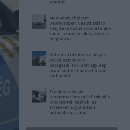
semmit
Munkahelyi baleset
Debrecenben: Vasúti átjáró
felújítása közben sodorta el a
vonat a munkásokat, ketten
meghaltak
Holtan vitták haza a súlyos
beteg asszonyt a
betegszállítók, akit egy nap
után küldtek haza a hatvani
kórházból
Trükkös tolvajok
szupermarketeknél: Ezekkel a
módszerrel lopják ki az
értékeket a gyanútlan
autósok kocsijából