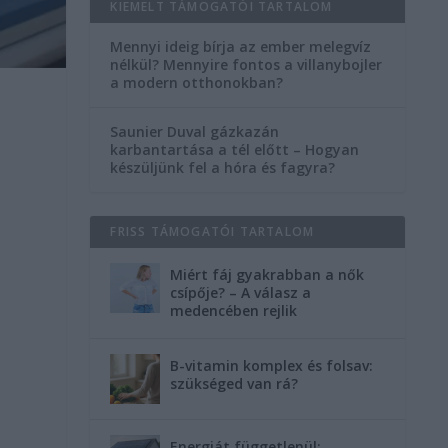
KIEMELT TÁMOGATÓI TARTALOM
Mennyi ideig bírja az ember melegvíz
nélkül? Mennyire fontos a villanybojler
a modern otthonokban?
Saunier Duval gázkazán
karbantartása a tél előtt – Hogyan
készüljünk fel a hóra és fagyra?
FRISS TÁMOGATÓI TARTALOM
Miért fáj gyakrabban a nők
csípője? – A válasz a
medencében rejlik
B-vitamin komplex és folsav:
szükséged van rá?
Energiát függetlenül: