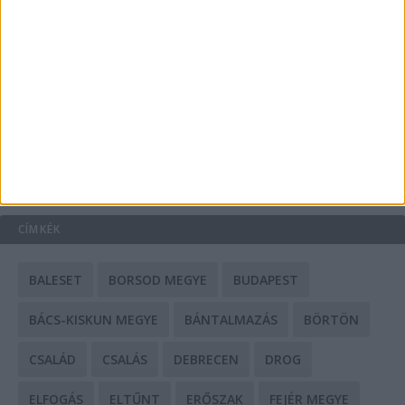
A csőbúvár szivattyúk: mit kell tudni róluk?
Mit tudnak a keleti e-bike-ok?
HIRDETÉS
CÍMKÉK
BALESET
BORSOD MEGYE
BUDAPEST
BÁCS-KISKUN MEGYE
BÁNTALMAZÁS
BÖRTÖN
CSALÁD
CSALÁS
DEBRECEN
DROG
ELFOGÁS
ELTŰNT
ERŐSZAK
FEJÉR MEGYE