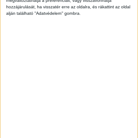
megváltoztathatja a preferenciáit, vagy visszavonhatja
hozzájárulását, ha visszatér erre az oldalra, és rákattint az oldal
alján található "Adatvédelem" gombra.
Vészfékezni kellett
A villamoson utazókat sokkolta az eset, ugyanis a
járművezetőnek vészfékeznie kellett, ám így se
tudta elkerülni a gázolást.
„Nagyon megijedtem”
„Én éppen munkába mentem, ugyanúgy, ahogy
szoktam. Nyugodtan utaztam, amikor az hirtelen