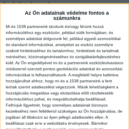
Szabálytalan volt
Az Ön adatainak védelme fontos a
Elgázolt egy nőt a villamos péntek délelőtt a 11.
számunkra
kerületben, a Hamzsabégi út és Fehérvári út
Mi és 1538 partnereink tárolunk és/vagy férünk hozzá
kereszteződésénél. A szemtanúk szerint a fiatal
információkhoz egy eszközön, például sütik formájában, és
személyes adatokat dolgozunk fel, például egyedi azonosítókat
nő szabálytalanul akart átkelni a zebrán, ezért
és standard információkat, amelyeket az eszköz személyre
történhetett a csúnya baleset.
A Kékvillogó.hu
szabott hirdetésekhez és tartalomhoz, hirdetések és tartalmak
méréséhez, közönségmérésekhez és szolgáltatásfejlesztéshez
legfrissebb híreit ide kattintva éred el.
küld.
Az Ön engedélyével mi és a partnereink eszközleolvasásos
módszerrel szerzett pontos geolokációs adatokat és azonosítási
információkat is felhasználhatunk. A megfelelő helyre kattintva
hozzájárulhat ahhoz, hogy mi és a 1538 partnereink a fent
leírtak szerint adatkezelést végezzünk. Másik lehetőségként a
hozzájárulás megadása vagy elutasítása előtt részletesebb
információkhoz juthat, és megváltoztathatja beállításait.
Felhívjuk figyelmét, hogy személyes adatainak bizonyos
kezeléséhez nem feltétlenül szükséges az Ön hozzájárulása, de
jogában áll tiltakozni az ilyen jellegű adatkezelés ellen. A
beállításai csak erre a weboldalra érvényesek. Bármikor