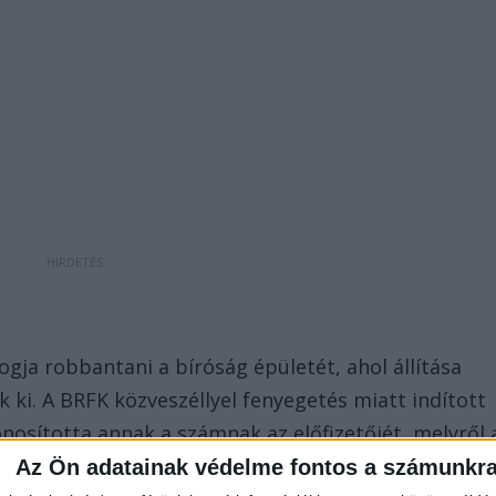
fogja robbantani a bíróság épületét, ahol állítása
 ki. A BRFK közveszéllyel fenyegetés miatt indított
nosította annak a számnak az előfizetőjét, melyről 
Az Ön adatainak védelme fontos a számunkr