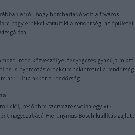
ábban arról, hogy bombariadó volt a fővárosi
re nagy erőkkel vonult ki a rendőrség, az épületet
vizsgálása.
mozó Iroda közveszéllyel fenyegetés gyanúja miatt
ellen. A nyomozás érdekeire tekintettel a rendőrség
em ad” – írta akkor a rendőrség.
lna
ók elől, későbbre szerveztek volna egy VIP-
nt nagyszabású Hieronymus Bosch-kiállítás zajlott