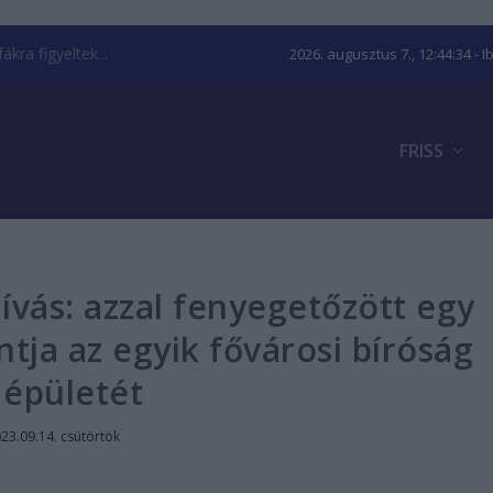
kra figyeltek...
2026. augusztus 7., 12:44:35
- I
FRISS
ívás: azzal fenyegetőzött egy
ntja az egyik fővárosi bíróság
épületét
23.09.14. csütörtök