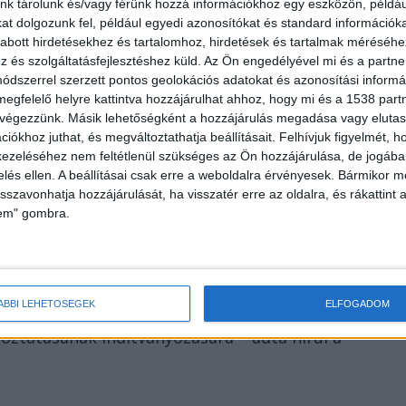
nk tárolunk és/vagy férünk hozzá információkhoz egy eszközön, példáu
t dolgozunk fel, például egyedi azonosítókat és standard információk
abott hirdetésekhez és tartalomhoz, hirdetések és tartalmak méréséhe
és szolgáltatásfejlesztéshez küld.
Az Ön engedélyével mi és a partne
dszerrel szerzett pontos geolokációs adatokat és azonosítási informác
megfelelő helyre kattintva hozzájárulhat ahhoz, hogy mi és a 1538 partne
tulajdonosának a sógora, M. Kálmán telefonált be a
 végezzünk. Másik lehetőségként a hozzájárulás megadása vagy elutasí
iókhoz juthat, és megváltoztathatja beállításait.
Felhívjuk figyelmét, 
rök szeptember 11-én elfogták, és közveszéllyel
ezeléséhez nem feltétlenül szükséges az Ön hozzájárulása, de jogában 
núja miatt hallgatták ki gyanúsítottként.
zelés ellen. A beállításai csak erre a weboldalra érvényesek. Bármikor m
isszavonhatja hozzájárulását, ha visszatér erre az oldalra, és rákattint a
lem" gombra.
eke ellen nem szabott ki a
ás sem folyt vele szemben. A Budapesti
ÁBBI LEHETŐSÉGEK
ELFOGADOM
ndőrkapitányság nyomozói M. Kálmánt őrizetbe
rtóztatásának indítványozására – adta hírül a