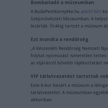
Bombariadó a múzeumban
A BudaPestkörnyéke.hu
adott hírt
kor
Szépművészeti Múzeumban. A helyszín
lezárták. Órákig tartott a múzeum át
Ezt mondta a rendőrség
„A Készenléti Rendőrség Nemzeti Nyo
folytat nyomozást ismeretlen tettes 
az eljárásról bővebb tájékoztatást n
VIP tárlatvezetést tartottak vo
Este 6-kor bezárt a múzeum a látogat
tárlatvezetést. A múzeumban egyébké
akkoriban.