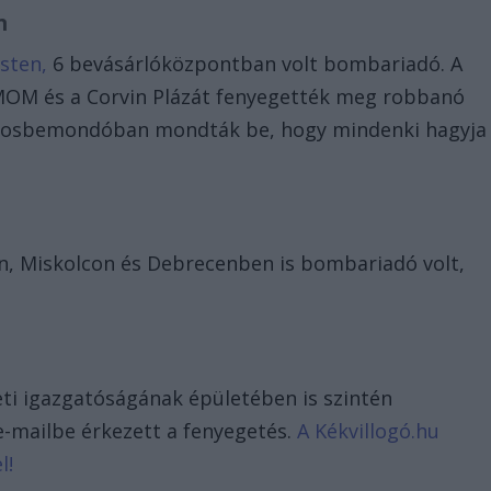
n
sten,
6 bevásárlóközpontban volt bombariadó. A
 MOM és a Corvin Plázát fenyegették meg robbanó
angosbemondóban mondták be, hogy mindenki hagyja
n, Miskolcon és Debrecenben is bombariadó volt,
eti igazgatóságának épületében is szintén
e-mailbe érkezett a fenyegetés.
A Kékvillogó.hu
l!