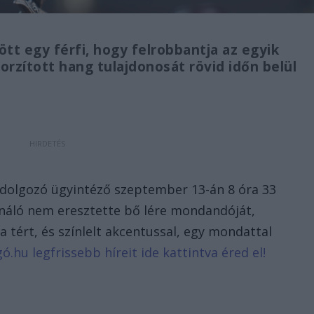
tt egy férfi, hogy felrobbantja az egyik
torzított hang tulajdonosát rövid időn belül
n dolgozó ügyintéző szeptember 13-án 8 óra 33
onáló nem eresztette bő lére mondandóját,
 tért, és színlelt akcentussal, egy mondattal
gó.hu legfrissebb híreit ide kattintva éred el!