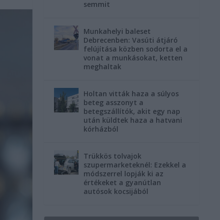
semmit
Munkahelyi baleset
Debrecenben: Vasúti átjáró
felújítása közben sodorta el a
vonat a munkásokat, ketten
meghaltak
Holtan vitták haza a súlyos
beteg asszonyt a
betegszállítók, akit egy nap
után küldtek haza a hatvani
kórházból
Trükkös tolvajok
szupermarketeknél: Ezekkel a
módszerrel lopják ki az
értékeket a gyanútlan
autósok kocsijából