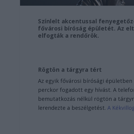
Színlelt akcentussal fenyegetőzö
fővárosi bíróság épületét. Az el
elfogták a rendőrök.
Rögtön a tárgyra tért
Az egyik fővárosi bírósági épületbe
perckor fogadott egy hívást. A telef
bemutatkozás nélkül rögtön a tárgyra
lerendezte a beszélgetést.
A Kékvillo