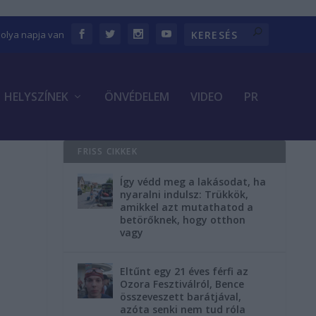
bolya napja van
HELYSZÍNEK
ÖNVÉDELEM
VIDEO
PR
FRISS CIKKEK
Így védd meg a lakásodat, ha
nyaralni indulsz: Trükkök,
amikkel azt mutathatod a
betörőknek, hogy otthon
vagy
Eltűnt egy 21 éves férfi az
Ozora Fesztiválról, Bence
összeveszett barátjával,
azóta senki nem tud róla