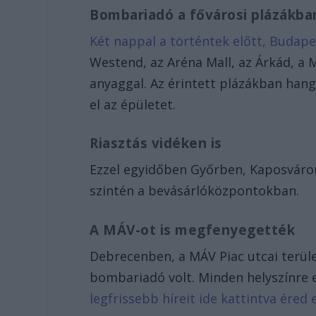
Bombariadó a fővárosi plázákba
Két nappal a történtek előtt, Budape
Westend, az Aréna Mall, az Árkád, a
anyaggal. Az érintett plázákban h
el az épületet.
Riasztás vidéken is
Ezzel egyidőben Győrben, Kaposváro
szintén a bevásárlóközpontokban.
A MÁV-ot is megfenyegették
Debrecenben, a MÁV Piac utcai terül
bombariadó volt. Minden helyszínre 
legfrissebb híreit ide kattintva éred e