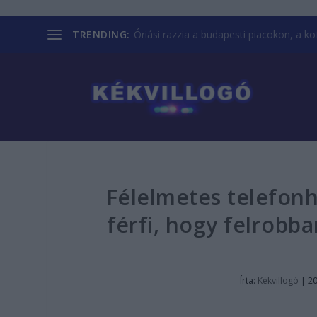
TRENDING:
Óriási razzia a budapesti piacokon, a kofá
Félelmetes telefonh
férfi, hogy felrobba
Írta:
Kékvillogó
|
20