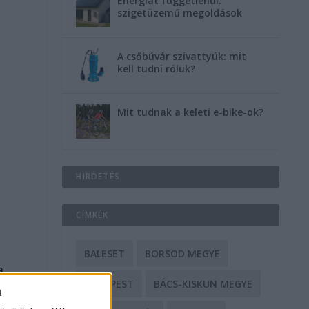
Energiát függetlenül:
szigetüzemű megoldások
A csőbúvár szivattyúk: mit
kell tudni róluk?
Mit tudnak a keleti e-bike-ok?
HIRDETÉS
CÍMKÉK
BALESET
BORSOD MEGYE
a
BUDAPEST
BÁCS-KISKUN MEGYE
a