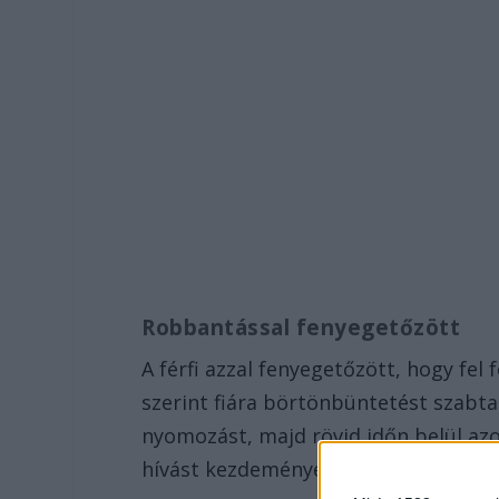
Robbantással fenyegetőzött
A férfi azzal fenyegetőzött, hogy fel 
szerint fiára börtönbüntetést szabtak
nyomozást, majd rövid időn belül azo
hívást kezdeményezték.