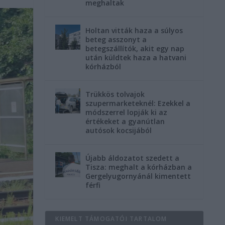
meghaltak
Holtan vitták haza a súlyos
beteg asszonyt a
betegszállítók, akit egy nap
után küldtek haza a hatvani
kórházból
Trükkös tolvajok
szupermarketeknél: Ezekkel a
módszerrel lopják ki az
értékeket a gyanútlan
autósok kocsijából
Újabb áldozatot szedett a
Tisza: meghalt a kórházban a
Gergelyugornyánál kimentett
férfi
KIEMELT TÁMOGATÓI TARTALOM