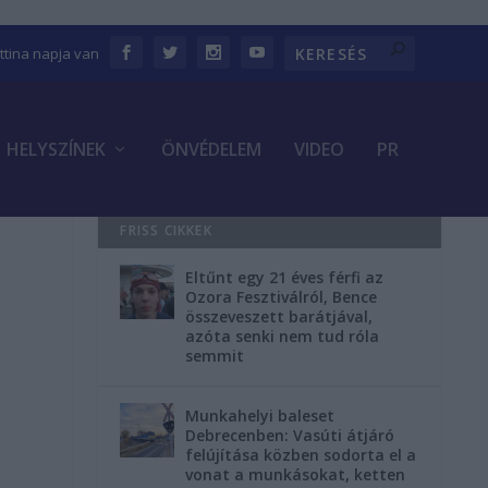
ettina napja van
HELYSZÍNEK
ÖNVÉDELEM
VIDEO
PR
FRISS CIKKEK
Eltűnt egy 21 éves férfi az
Ozora Fesztiválról, Bence
összeveszett barátjával,
azóta senki nem tud róla
semmit
Munkahelyi baleset
Debrecenben: Vasúti átjáró
felújítása közben sodorta el a
vonat a munkásokat, ketten