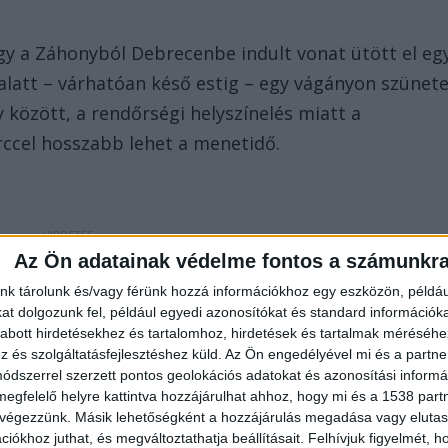
gy a Záhonyból Debrecenbe indult vonat ütött el eg
 alatt – várhatóan késő estig – egy vágányon szünete
között, a rendőrségi helyszínelés miatt a
ccel hosszabb lehet a menetidő.
Az Ön adatainak védelme fontos a számunkr
nk tárolunk és/vagy férünk hozzá információkhoz egy eszközön, példáu
ladó tehervonat elgázolt egy – feltehetően
t dolgozunk fel, például egyedi azonosítókat és standard információk
pő – embert a III. körzet tanya elnevezésű útnál lév
abott hirdetésekhez és tartalomhoz, hirdetések és tartalmak méréséhe
és szolgáltatásfejlesztéshez küld.
Az Ön engedélyével mi és a partne
aleseti helyszínelés végéig szünetelt a vasúti
dszerrel szerzett pontos geolokációs adatokat és azonosítási informác
megfelelő helyre kattintva hozzájárulhat ahhoz, hogy mi és a 1538 partne
 végezzünk. Másik lehetőségként a hozzájárulás megadása vagy elutasí
iókhoz juthat, és megváltoztathatja beállításait.
Felhívjuk figyelmét, 