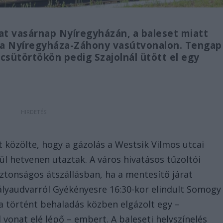
at vasárnap Nyíregyházán, a baleset miatt
i a Nyíregyháza-Záhony vasútvonalon. Tengap
 csütörtökön pedig Szajolnál ütött el egy
 közölte, hogy a gázolás a Westsik Vilmos utcai
ül hetvenen utaztak. A város hivatásos tűzoltói
iztonságos átszállásban, ha a mentesítő járat
ályaudvarról Gyékényesre 16:30-kor elindult Somogy
a történt behaladás közben elgázolt egy –
 vonat elé lépő – embert. A baleseti helyszínelés