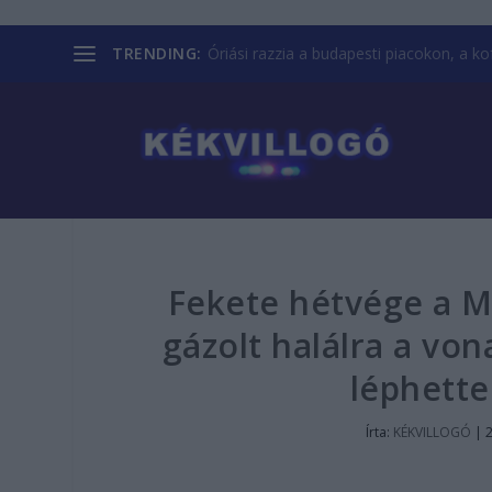
TRENDING:
Óriási razzia a budapesti piacokon, a kofá
Fekete hétvége a MÁ
gázolt halálra a vo
léphette
Írta:
KÉKVILLOGÓ
|