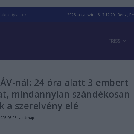
kra figyeltek...
2026. augusztus 6., 7:12:21
- Berta, B
FRISS
V-nál: 24 óra alatt 3 embert
nat, mindannyian szándékosan
k a szerelvény elé
2025.05.25. vasárnap