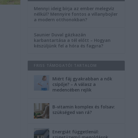
Mennyi ideig bírja az ember melegvíz
nélkül? Mennyire fontos a villanybojler
a modern otthonokban?
Saunier Duval gázkazán
karbantartása a tél előtt – Hogyan
készüljünk fel a hóra és fagyra?
FRISS TÁMOGATÓI TARTALOM
Miért fáj gyakrabban a nők
csípője? – A válasz a
medencében rejlik
B-vitamin komplex és folsav:
szükséged van rá?
Energiát függetlenül:
szigetüzemű megoldások