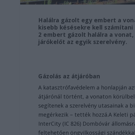
Halálra gázolt egy embert a von
kisebb késésekre kell számítan
2 embert gázolt halálra a vonat,
járókelőt az egyik szerelvény.
Gázolás az átjáróban
A katasztrófavédelem a honlapján azt
átjárónál történt, a vonaton körülbel
segítenek a szerelvény utasainak a b
megérkezik – tették hozzá.A Keleti p
InterCity (IC 826) Dombóvár állomásr
feltehetően öngyilkossági szándékkal