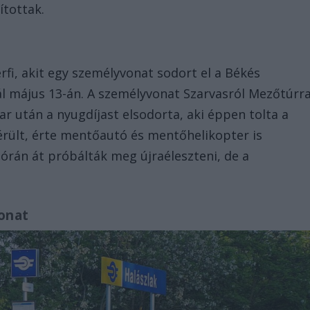
ítottak.
érfi, akit egy személyvonat sodort el a Békés
l május 13-án. A személyvonat Szarvasról Mezőtúrr
ar után a nyugdíjast elsodorta, aki éppen tolta a
érült, érte mentőautó és mentőhelikopter is
 órán át próbálták meg újraéleszteni, de a
vonat