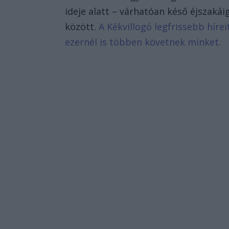
ideje alatt – várhatóan késő éjszak
között.
A Kékvillogó legfrissebb híre
ezernél is többen követnek minket.