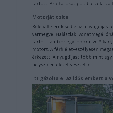
tartott. Az utasokat pólóbuszok száll
Motorját tolta
Belehalt sérüléseibe az a nyugdíjas f
vármegyei Halászlaki vonatmegállóná
tartott, amikor egy jobbra ívelő kany
motort. A férfi életveszélyesen megs
érkezett. A nyugdíjast több mint egy
helyszínen életét vesztette.
Itt gázolta el az idős embert a 