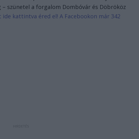
áig – szünetel a forgalom Dombóvár és Döbrököz
it ide kattintva éred el! A Facebookon már 342