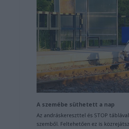
A szemébe süthetett a nap
Az andráskereszttel és STOP táblával
szemből. Feltehetően ez is közreját