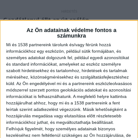
Gazdátlanul állt az út szélén
Az Ön adatainak védelme fontos a
2023. június 9-én 5 óra 19 perckor érkezett
számunkra
bejelentés a rendőrségre, hogy az M0-M7
Mi és 1538 partnereink tárolunk és/vagy férünk hozzá
csomópontnál egy szerb rendszámú
információkhoz egy eszközön, például sütik formájában, és
személyes adatokat dolgozunk fel, például egyedi azonosítókat
személygépkocsi szalagkorlátnak ütközött, ami
és standard információkat, amelyeket az eszköz személyre
gazdátlanul áll az út szélén.
A Kékvillogó.hu
szabott hirdetésekhez és tartalomhoz, hirdetések és tartalmak
legfrissebb híreit ide kattintva éred el!
méréséhez, közönségmérésekhez és szolgáltatásfejlesztéshez
küld.
Az Ön engedélyével mi és a partnereink eszközleolvasásos
módszerrel szerzett pontos geolokációs adatokat és azonosítási
információkat is felhasználhatunk. A megfelelő helyre kattintva
hozzájárulhat ahhoz, hogy mi és a 1538 partnereink a fent
leírtak szerint adatkezelést végezzünk. Másik lehetőségként a
hozzájárulás megadása vagy elutasítása előtt részletesebb
információkhoz juthat, és megváltoztathatja beállításait.
Felhívjuk figyelmét, hogy személyes adatainak bizonyos
kezeléséhez nem feltétlenül szükséges az Ön hozzájárulása, de