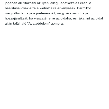
jogában áll tiltakozni az ilyen jellegű adatkezelés ellen. A
beállításai csak erre a weboldalra érvényesek. Bármikor
megváltoztathatja a preferenciáit, vagy visszavonhatja
hozzájárulását, ha visszatér erre az oldalra, és rákattint az oldal
alján található "Adatvédelem" gombra.
Jöttek a rendőröket
A helyszínre a Budapest Rendőr-főkapitányság
járőrei érkeztek, akik megkezdték a körülmények
tisztázását. – írta Délmagyar.hu.
A bokrok között bújtak meg
Intézkedésük közben az útszéli fás-bokros