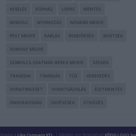
KÉSELÉS
KÓRHÁZ
LOPÁS
MENTÉS
MISKOLC
NYOMOZÁS
NÓGRÁD MEGYE
PEST MEGYE
RABLÁS
RENDŐRSÉG
SEGÍTSÉG
SOMOGY MEGYE
SZABOLCS-SZATMÁR-BEREG MEGYE
SZEGED
TRAGÉDIA
TÁMADÁS
TŰZ
VEREKEDÉS
VONATBALESET
VONATGÁZOLÁS
ÉLETMENTÉS
ÖNGYILKOSSÁG
ÜGYÉSZSÉG
ÜTKÖZÉS
Kiadja a
| Minden jog fenntartva!
Like Company Kft.
KÉKVILLOGO.hu