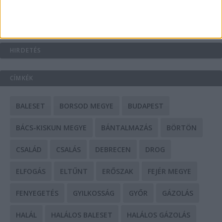
Mit tudnak a keleti e-bike-ok?
HIRDETÉS
CÍMKÉK
BALESET
BORSOD MEGYE
BUDAPEST
BÁCS-KISKUN MEGYE
BÁNTALMAZÁS
BÖRTÖN
CSALÁD
CSALÁS
DEBRECEN
DROG
ELFOGÁS
ELTŰNT
ERŐSZAK
FEJÉR MEGYE
FENYEGETÉS
GYILKOSSÁG
GYŐR
GÁZOLÁS
HALÁL
HALÁLOS BALESET
HALÁLOS GÁZOLÁS