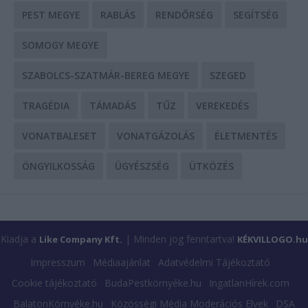
PEST MEGYE
RABLÁS
RENDŐRSÉG
SEGÍTSÉG
SOMOGY MEGYE
SZABOLCS-SZATMÁR-BEREG MEGYE
SZEGED
TRAGÉDIA
TÁMADÁS
TŰZ
VEREKEDÉS
VONATBALESET
VONATGÁZOLÁS
ÉLETMENTÉS
ÖNGYILKOSSÁG
ÜGYÉSZSÉG
ÜTKÖZÉS
Kiadja a
| Minden jog fenntartva!
Like Company Kft.
KÉKVILLOGO.hu
Impresszum
Médiaajánlat
Adatvédelmi Tájékoztató
Cookie tájékoztató
BudaPestkörnyéke.hu
IngatlanHírek.com
BalatonKörnyéke.hu
Közösségi Média Moderációs Elvek
DSA