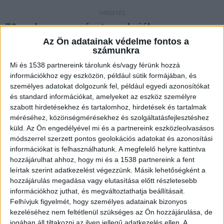
70 ember vesz részt az akcióba
Az Ön adatainak védelme fontos a
Amint arról beszámoltunk
, a 2. kerületi és a 15.
számunkra
kerületi önkormányzatban és Őrsi Gergely
Mi és 1538 partnereink tárolunk és/vagy férünk hozzá
második kerületi polgármester lakásán
információkhoz egy eszközön, például sütik formájában, és
személyes adatokat dolgozunk fel, például egyedi azonosítókat
is házkutatást tartottak a nyomozók június
és standard információkat, amelyeket az eszköz személyre
másodikán kedden az úgynevezett óbudai
szabott hirdetésekhez és tartalomhoz, hirdetések és tartalmak
méréséhez, közönségmérésekhez és szolgáltatásfejlesztéshez
korrupciós ügyben. Az akcióban több mint 70
küld.
Az Ön engedélyével mi és a partnereink eszközleolvasásos
hivatalos személy vesz részt, abban – az
módszerrel szerzett pontos geolokációs adatokat és azonosítási
ügyészség felkérésére – a Nemzeti Védelmi
információkat is felhasználhatunk. A megfelelő helyre kattintva
hozzájárulhat ahhoz, hogy mi és a 1538 partnereink a fent
Szolgálat állománya is közreműködik, míg az
leírtak szerint adatkezelést végezzünk. Másik lehetőségként a
eljárási cselekmények biztosítását a Készenléti
hozzájárulás megadása vagy elutasítása előtt részletesebb
információkhoz juthat, és megváltoztathatja beállításait.
Rendőrség végzi. A nagyszabású eljárási
Felhívjuk figyelmét, hogy személyes adatainak bizonyos
cselekmények során az ügyészek kutatásokat és
kezeléséhez nem feltétlenül szükséges az Ön hozzájárulása, de
jogában áll tiltakozni az ilyen jellegű adatkezelés ellen. A