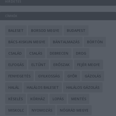
HIRDETÉS
CÍMKÉK
BALESET
BORSOD MEGYE
BUDAPEST
BÁCS-KISKUN MEGYE
BÁNTALMAZÁS
BÖRTÖN
CSALÁD
CSALÁS
DEBRECEN
DROG
ELFOGÁS
ELTŰNT
ERŐSZAK
FEJÉR MEGYE
FENYEGETÉS
GYILKOSSÁG
GYŐR
GÁZOLÁS
HALÁL
HALÁLOS BALESET
HALÁLOS GÁZOLÁS
KÉSELÉS
KÓRHÁZ
LOPÁS
MENTÉS
MISKOLC
NYOMOZÁS
NÓGRÁD MEGYE