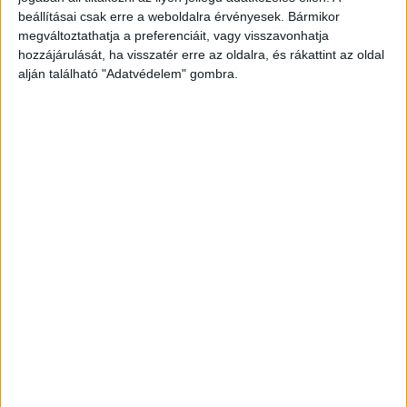
lefoglalásokat hajtanak végre, valamint több
beállításai csak erre a weboldalra érvényesek. Bármikor
személy őrizetbe vételéről és előállításáról is
megváltoztathatja a preferenciáit, vagy visszavonhatja
döntöttek.
A Kékvillogó legfrissebb híreit ide
hozzájárulását, ha visszatér erre az oldalra, és rákattint az oldal
alján található "Adatvédelem" gombra.
kattintva éred el! A Facebookon már 342 ezernél
is többen követnek minket.