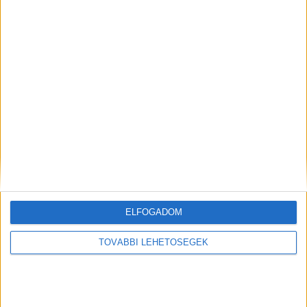
parancsnok biztonsági és fogvatartási
helyettesi posztját.
Kiemelt kép: illusztráció
MEGOSZTÁS:
ELFOGADOM
TOVÁBBI LEHETŐSÉGEK