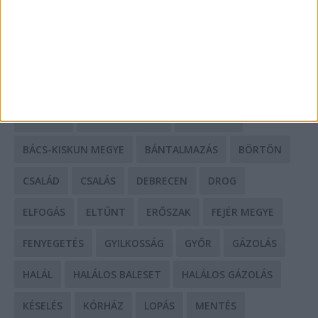
HIRDETÉS
CÍMKÉK
BALESET
BORSOD MEGYE
BUDAPEST
BÁCS-KISKUN MEGYE
BÁNTALMAZÁS
BÖRTÖN
CSALÁD
CSALÁS
DEBRECEN
DROG
ELFOGÁS
ELTŰNT
ERŐSZAK
FEJÉR MEGYE
FENYEGETÉS
GYILKOSSÁG
GYŐR
GÁZOLÁS
HALÁL
HALÁLOS BALESET
HALÁLOS GÁZOLÁS
KÉSELÉS
KÓRHÁZ
LOPÁS
MENTÉS