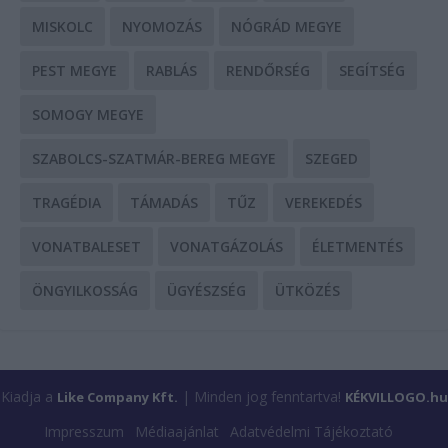
MISKOLC
NYOMOZÁS
NÓGRÁD MEGYE
PEST MEGYE
RABLÁS
RENDŐRSÉG
SEGÍTSÉG
SOMOGY MEGYE
SZABOLCS-SZATMÁR-BEREG MEGYE
SZEGED
TRAGÉDIA
TÁMADÁS
TŰZ
VEREKEDÉS
VONATBALESET
VONATGÁZOLÁS
ÉLETMENTÉS
ÖNGYILKOSSÁG
ÜGYÉSZSÉG
ÜTKÖZÉS
Kiadja a
| Minden jog fenntartva!
Like Company Kft.
KÉKVILLOGO.hu
Impresszum
Médiaajánlat
Adatvédelmi Tájékoztató