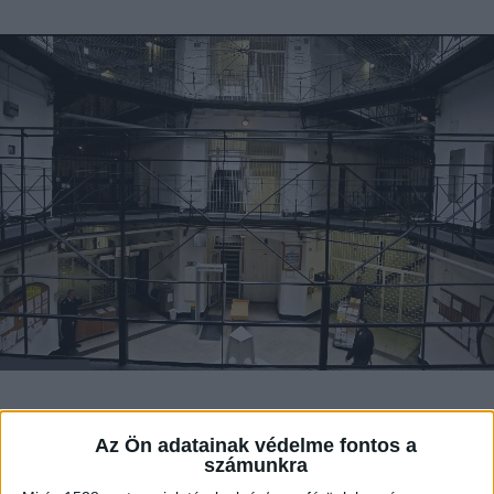
Komoly személyi változások történtek a
Az Ön adatainak védelme fontos a
hazai fegyveres szervek élén. Pósfai Gábor
számunkra
belügyminiszter azonnali hatállyal