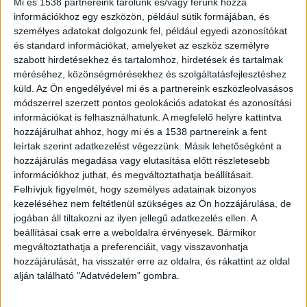
Mi és 1538 partnereink tárolunk és/vagy férünk hozzá
menesztette az Országos
információkhoz egy eszközön, például sütik formájában, és
Katasztrófavédelmi Főigazgatóság és a
személyes adatokat dolgozunk fel, például egyedi azonosítókat
Büntetés-végrehajtás Országos
és standard információkat, amelyeket az eszköz személyre
Parancsnokságának első emberét. Az
szabott hirdetésekhez és tartalomhoz, hirdetések és tartalmak
utódok kinevezése is megtörtént, mindkét
méréséhez, közönségmérésekhez és szolgáltatásfejlesztéshez
szervezet élére elismert szakemberek
küld.
Az Ön engedélyével mi és a partnereink eszközleolvasásos
módszerrel szerzett pontos geolokációs adatokat és azonosítási
érkeznek.
információkat is felhasználhatunk. A megfelelő helyre kattintva
hozzájárulhat ahhoz, hogy mi és a 1538 partnereink a fent
leírtak szerint adatkezelést végezzünk. Másik lehetőségként a
hozzájárulás megadása vagy elutasítása előtt részletesebb
információkhoz juthat, és megváltoztathatja beállításait.
Távoznak a csúcsvezetők
Felhívjuk figyelmét, hogy személyes adatainak bizonyos
kezeléséhez nem feltétlenül szükséges az Ön hozzájárulása, de
A döntés értelmében június 2-i hatállyal
jogában áll tiltakozni az ilyen jellegű adatkezelés ellen. A
felmentették pozíciójából:
beállításai csak erre a weboldalra érvényesek. Bármikor
megváltoztathatja a preferenciáit, vagy visszavonhatja
hozzájárulását, ha visszatér erre az oldalra, és rákattint az oldal
alján található "Adatvédelem" gombra.