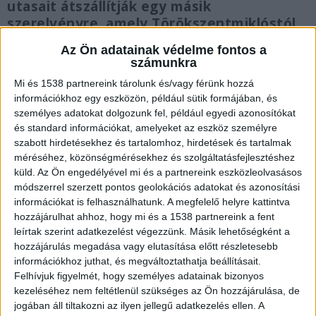
utasait átszállítják egy másik
szerelvényre, amely Törökszentmiklóstól
késett Cívis InterRégióként (6084)
Az Ön adatainak védelme fontos a
közlekedik tovább. Egy héttel ezelőtt
számunkra
Békés megyében egy motorját toló idős
Mi és 1538 partnereink tárolunk és/vagy férünk hozzá
férfit gázolt el a vonat.
információkhoz egy eszközön, például sütik formájában, és
személyes adatokat dolgozunk fel, például egyedi azonosítókat
és standard információkat, amelyeket az eszköz személyre
szabott hirdetésekhez és tartalomhoz, hirdetések és tartalmak
méréséhez, közönségmérésekhez és szolgáltatásfejlesztéshez
Késnek a vonatok
küld.
Az Ön engedélyével mi és a partnereink eszközleolvasásos
módszerrel szerzett pontos geolokációs adatokat és azonosítási
A záhonyi fővonalon a délutáni, kora esti órákban
információkat is felhasználhatunk. A megfelelő helyre kattintva
még késésekre, 30-60 perccel hosszabb
hozzájárulhat ahhoz, hogy mi és a 1538 partnereink a fent
leírtak szerint adatkezelést végezzünk. Másik lehetőségként a
menetidőre kell számítani. Szajol és
hozzájárulás megadása vagy elutasítása előtt részletesebb
Törökszentmiklós között továbbra is tart a
információkhoz juthat, és megváltoztathatja beállításait.
Felhívjuk figyelmét, hogy személyes adatainak bizonyos
balesetnél a helyszínelés, de korlátozással az
kezeléséhez nem feltétlenül szükséges az Ön hozzájárulása, de
egyik vágányon újraindulhatott a vonatforgalom.
jogában áll tiltakozni az ilyen jellegű adatkezelés ellen. A