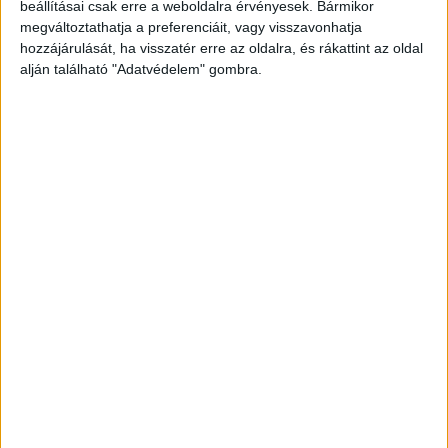
beállításai csak erre a weboldalra érvényesek. Bármikor
A Kékvillogó legfrissebb híreit ide kattintva éred
megváltoztathatja a preferenciáit, vagy visszavonhatja
el! A Facebookon már 342 ezernél is többen
hozzájárulását, ha visszatér erre az oldalra, és rákattint az oldal
követnek minket.
alján található "Adatvédelem" gombra.