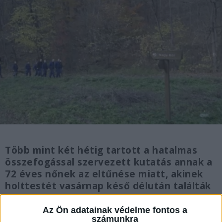
Több mint két hétig tartott a hatalmas
összefogással szervezett kutatás annak a
72 éves nőnek az eltűnése miatt, akinek
holttestét vasárnap késő délután találták
meg a Csanyik térségében. A rendőrség
vizsgálja a körülményeket, az azonosítás
Az Ön adatainak védelme fontos a
számunkra
még folyamatban van.