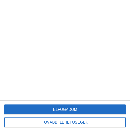
Csanyikban eltűnt 72 éves nő, azonban a
rendőrség tovább folytatja a körülmények
vizsgálatát, valamint az azonosítás még
folyamatban van.”
A Kékvillogó legfrissebb híreit
ide kattintva éred el! A Facebookon már 341
ezernél is többen követnek minket.
Kiemelt kép: illusztráció
ELFOGADOM
MEGOSZTÁS:
TOVÁBBI LEHETŐSÉGEK