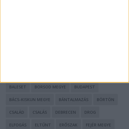
A csőbúvár szivattyúk: mit kell tudni róluk?
Mit tudnak a keleti e-bike-ok?
HIRDETÉS
CÍMKÉK
BALESET
BORSOD MEGYE
BUDAPEST
BÁCS-KISKUN MEGYE
BÁNTALMAZÁS
BÖRTÖN
CSALÁD
CSALÁS
DEBRECEN
DROG
ELFOGÁS
ELTŰNT
ERŐSZAK
FEJÉR MEGYE