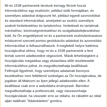
Mi és 1538 partnereink tárolunk és/vagy férünk hozzá
információkhoz egy eszközön, például sütik formájában, és
személyes adatokat dolgozunk fel, például egyedi azonosítókat
és standard információkat, amelyeket az eszköz személyre
szabott hirdetésekhez és tartalomhoz, hirdetések és tartalmak
Szalonnasütéshez készültek
méréséhez, közönségmérésekhez és szolgáltatásfejlesztéshez
A nő, október 31-én ment túrázni a férjével. Egy,
küld.
Az Ön engedélyével mi és a partnereink eszközleolvasásos
módszerrel szerzett pontos geolokációs adatokat és azonosítási
számukra jól ismert útvonalon jártak, amikor a
információkat is felhasználhatunk. A megfelelő helyre kattintva
férfi szalonnasütéshez készülődött.
Amíg a férj
hozzájárulhat ahhoz, hogy mi és a 1538 partnereink a fent
leírtak szerint adatkezelést végezzünk. Másik lehetőségként a
tüzet rakott, a felesége elindult az erődben
hozzájárulás megadása vagy elutasítása előtt részletesebb
egyedül és nyomtalanul eltűnt. Az elmúlt
információkhoz juthat, és megváltoztathatja beállításait.
hetekben civilek, túrázók, vadászok, erdészek,
Felhívjuk figyelmét, hogy személyes adatainak bizonyos
kezeléséhez nem feltétlenül szükséges az Ön hozzájárulása, de
polgárőrök és önkéntesek próbáltak a nyomára
jogában áll tiltakozni az ilyen jellegű adatkezelés ellen. A
akadni, sikertelenül.
A Kékvillogó legfrissebb
beállításai csak erre a weboldalra érvényesek. Bármikor
megváltoztathatja a preferenciáit, vagy visszavonhatja
híreit ide kattintva éred el! A Facebookon már
hozzájárulását, ha visszatér erre az oldalra, és rákattint az oldal
341 ezernél is többen követnek minket.
alján található "Adatvédelem" gombra.