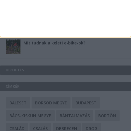
A csőbúvár szivattyúk: mit kell tudni róluk?
Mit tudnak a keleti e-bike-ok?
HIRDETÉS
CÍMKÉK
BALESET
BORSOD MEGYE
BUDAPEST
BÁCS-KISKUN MEGYE
BÁNTALMAZÁS
BÖRTÖN
CSALÁD
CSALÁS
DEBRECEN
DROG