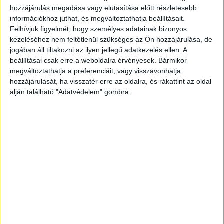
hozzájárulás megadása vagy elutasítása előtt részletesebb
információkhoz juthat, és megváltoztathatja beállításait.
Felhívjuk figyelmét, hogy személyes adatainak bizonyos
kezeléséhez nem feltétlenül szükséges az Ön hozzájárulása, de
jogában áll tiltakozni az ilyen jellegű adatkezelés ellen. A
A fával élt, a fa okozta a halálát
beállításai csak erre a weboldalra érvényesek. Bármikor
megváltoztathatja a preferenciáit, vagy visszavonhatja
Autója egyelőre nem tudni, miért áttért a
hozzájárulását, ha visszatér erre az oldalra, és rákattint az oldal
szemközti sávba, ahol brutális erővel csapódott
alján található "Adatvédelem" gombra.
neki egy fákat szállító kamionnak, majd
kisodródott az út menti árokba. Györgynek
esélye sem volt túlélni a hatalmas erejű ütközést.
Fakivágással foglalkozott
György még a végzetes balesete előtt posztolt a