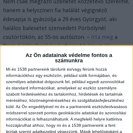
Nem csak megrázó üzenetet közzétevő szerelme,
hanem a helyszínen fia halálát végignéző
édesapja is gyászolja a 29 éves Györgyöt, aki
halálos balesetet szenvedett Pörbölynél
csütörtökön, az 55-ös autóúton. –
írta meg
a
Bors.
A Kékvillogó.hu legfrissebb híreit ide
kattintva éred el!
Az Ön adatainak védelme fontos a
számunkra
Mi és 1538 partnereink tárolunk és/vagy férünk hozzá
információkhoz egy eszközön, például sütik formájában, és
személyes adatokat dolgozunk fel, például egyedi azonosítókat
és standard információkat, amelyeket az eszköz személyre
szabott hirdetésekhez és tartalomhoz, hirdetések és tartalmak
méréséhez, közönségmérésekhez és szolgáltatásfejlesztéshez
küld.
Az Ön engedélyével mi és a partnereink eszközleolvasásos
módszerrel szerzett pontos geolokációs adatokat és azonosítási
információkat is felhasználhatunk. A megfelelő helyre kattintva
hozzájárulhat ahhoz, hogy mi és a 1538 partnereink a fent
leírtak szerint adatkezelést végezzünk. Másik lehetőségként a