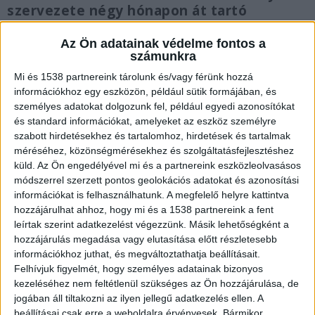
szervezete négy hónapon át tartó
megfeszített küzdelem után, május 25-én
feladta a harcot.
Az Ön adatainak védelme fontos a
számunkra
Mi és 1538 partnereink tárolunk és/vagy férünk hozzá
információkhoz egy eszközön, például sütik formájában, és
személyes adatokat dolgozunk fel, például egyedi azonosítókat
Meghalt Czenki Márk
és standard információkat, amelyeket az eszköz személyre
szabott hirdetésekhez és tartalomhoz, hirdetések és tartalmak
Tragikus hírt közölt a Magyar Kézilabda
méréséhez, közönségmérésekhez és szolgáltatásfejlesztéshez
küld.
Az Ön engedélyével mi és a partnereink eszközleolvasásos
Szövetség: életének 19. évében elhunyt Czenki
módszerrel szerzett pontos geolokációs adatokat és azonosítási
Márk, az NB II-es kézilabda-játékvezető. A fiatal
információkat is felhasználhatunk. A megfelelő helyre kattintva
hozzájárulhat ahhoz, hogy mi és a 1538 partnereink a fent
sportember január 25-én szenvedett súlyos
leírtak szerint adatkezelést végezzünk. Másik lehetőségként a
közúti balesetet, és bár négy hónapon át
hozzájárulás megadása vagy elutasítása előtt részletesebb
hősiesen küzdött az életéért, szervezete
információkhoz juthat, és megváltoztathatja beállításait.
Felhívjuk figyelmét, hogy személyes adatainak bizonyos
vasárnap feladta a harcot.
A Kékvillogó
kezeléséhez nem feltétlenül szükséges az Ön hozzájárulása, de
legfrissebb híreit ide kattintva éred el! A
jogában áll tiltakozni az ilyen jellegű adatkezelés ellen. A
beállításai csak erre a weboldalra érvényesek. Bármikor