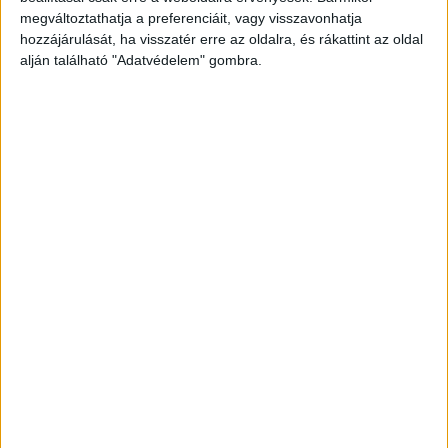
Facebookon már 341 ezernél is többen követnek
megváltoztathatja a preferenciáit, vagy visszavonhatja
minket.
hozzájárulását, ha visszatér erre az oldalra, és rákattint az oldal
alján található "Adatvédelem" gombra.
Frontálisan ütközött