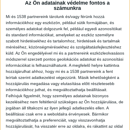
Az Ön adatainak védelme fontos a
számunkra
Razzia az Arzenálban
Mi és 1538 partnereink tárolunk és/vagy férünk hozzá
A Soroksári úti Arzenálnál intézkedtek a
információkhoz egy eszközön, például sütik formájában, és
személyes adatokat dolgozunk fel, például egyedi azonosítókat
rendőrök a hétvégén kábítószer-fogyasztás
és standard információkat, amelyeket az eszköz személyre
gyanúja miatt. A szórakozóhely közlése szerint az
szabott hirdetésekhez és tartalomhoz, hirdetések és tartalmak
egyik rendezvényük után több távozó vendéget a
méréséhez, közönségmérésekhez és szolgáltatásfejlesztéshez
küld.
Az Ön engedélyével mi és a partnereink eszközleolvasásos
rendőrség szakosított egysége állított meg az
módszerrel szerzett pontos geolokációs adatokat és azonosítási
utcán, illetve emelt ki taxiból, és kábítószer-
információkat is felhasználhatunk. A megfelelő helyre kattintva
hozzájárulhat ahhoz, hogy mi és a 1538 partnereink a fent
fogyasztás gyanúja miatt intézkedett velük
leírtak szerint adatkezelést végezzünk. Másik lehetőségként a
szemben.
A Kékvillogó legfrissebb híreit ide
hozzájárulás megadása vagy elutasítása előtt részletesebb
információkhoz juthat, és megváltoztathatja beállításait.
kattintva éred el! A Facebookon már 341 ezernél
Felhívjuk figyelmét, hogy személyes adatainak bizonyos
is többen követnek minket.
kezeléséhez nem feltétlenül szükséges az Ön hozzájárulása, de
jogában áll tiltakozni az ilyen jellegű adatkezelés ellen. A
beállításai csak erre a weboldalra érvényesek. Bármikor
megváltoztathatja a preferenciáit, vagy visszavonhatja
hozzájárulását, ha visszatér erre az oldalra, és rákattint az oldal