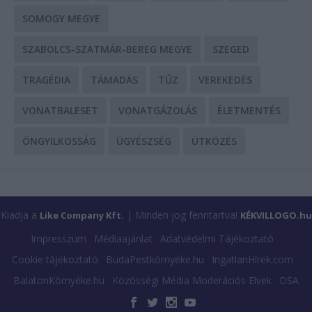
SOMOGY MEGYE
SZABOLCS-SZATMÁR-BEREG MEGYE
SZEGED
TRAGÉDIA
TÁMADÁS
TŰZ
VEREKEDÉS
VONATBALESET
VONATGÁZOLÁS
ÉLETMENTÉS
ÖNGYILKOSSÁG
ÜGYÉSZSÉG
ÜTKÖZÉS
Kiadja a
| Minden jog fenntartva!
Like Company Kft.
KÉKVILLOGO.hu
Impresszum
Médiaajánlat
Adatvédelmi Tájékoztató
Cookie tájékoztató
BudaPestkörnyéke.hu
IngatlanHírek.com
BalatonKörnyéke.hu
Közösségi Média Moderációs Elvek
DSA