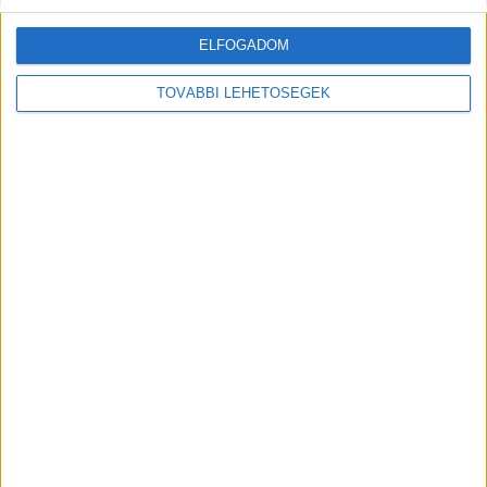
ELFOGADOM
TOVÁBBI LEHETŐSÉGEK
MEGOSZTÁS:
Előző
Következő