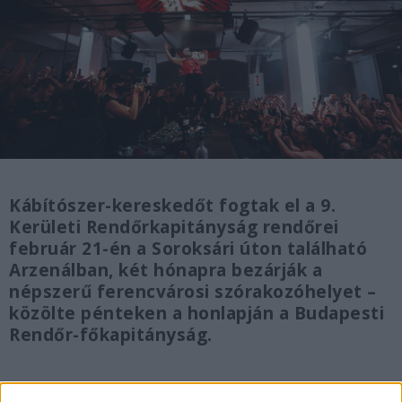
Kábítószer-kereskedőt fogtak el a 9.
Kerületi Rendőrkapitányság rendőrei
február 21-én a Soroksári úton található
Arzenálban, két hónapra bezárják a
népszerű ferencvárosi szórakozóhelyet –
közölte pénteken a honlapján a Budapesti
Rendőr-főkapitányság.