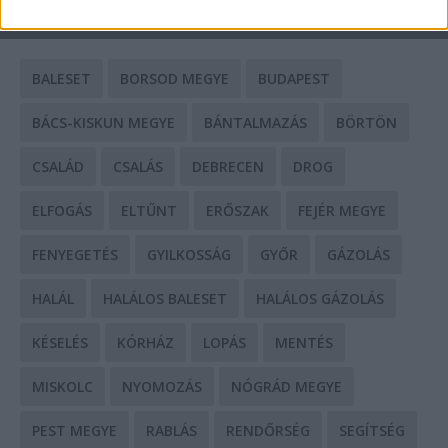
CÍMKÉK
BALESET
BORSOD MEGYE
BUDAPEST
BÁCS-KISKUN MEGYE
BÁNTALMAZÁS
BÖRTÖN
CSALÁD
CSALÁS
DEBRECEN
DROG
ELFOGÁS
ELTŰNT
ERŐSZAK
FEJÉR MEGYE
FENYEGETÉS
GYILKOSSÁG
GYŐR
GÁZOLÁS
HALÁL
HALÁLOS BALESET
HALÁLOS GÁZOLÁS
KÉSELÉS
KÓRHÁZ
LOPÁS
MENTÉS
MISKOLC
NYOMOZÁS
NÓGRÁD MEGYE
PEST MEGYE
RABLÁS
RENDŐRSÉG
SEGÍTSÉG