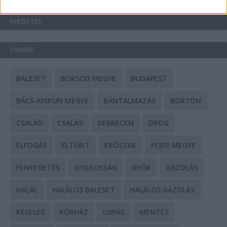
HIRDETÉS
CÍMKÉK
BALESET
BORSOD MEGYE
BUDAPEST
BÁCS-KISKUN MEGYE
BÁNTALMAZÁS
BÖRTÖN
CSALÁD
CSALÁS
DEBRECEN
DROG
ELFOGÁS
ELTŰNT
ERŐSZAK
FEJÉR MEGYE
FENYEGETÉS
GYILKOSSÁG
GYŐR
GÁZOLÁS
HALÁL
HALÁLOS BALESET
HALÁLOS GÁZOLÁS
KÉSELÉS
KÓRHÁZ
LOPÁS
MENTÉS