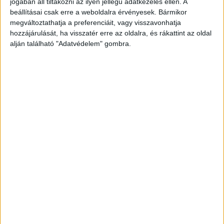
Kékvillogó legfrissebb híreit ide kattintva éred el!
jogában áll tiltakozni az ilyen jellegű adatkezelés ellen. A
beállításai csak erre a weboldalra érvényesek. Bármikor
A Facebookon már 341 ezernél is többen
megváltoztathatja a preferenciáit, vagy visszavonhatja
követnek minket.
hozzájárulását, ha visszatér erre az oldalra, és rákattint az oldal
alján található "Adatvédelem" gombra.