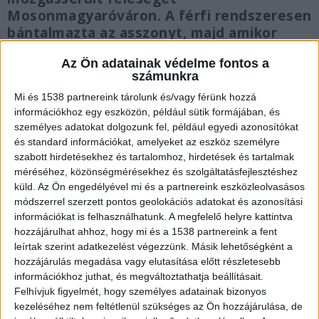
Mosonmagyaróváron. A férfi rendszeresen
bántalmazta az asszonyt, majd amikor
megölt, még egy egész éjszakán át a
Az Ön adatainak védelme fontos a
holttesttel aludt.
számunkra
Mi és 1538 partnereink tárolunk és/vagy férünk hozzá
információkhoz egy eszközön, például sütik formájában, és
személyes adatokat dolgozunk fel, például egyedi azonosítókat
és standard információkat, amelyeket az eszköz személyre
Hajléktalanszállón éltek
szabott hirdetésekhez és tartalomhoz, hirdetések és tartalmak
A hajléktalanszállón élő Gy. Géza kilenc évvel
méréséhez, közönségmérésekhez és szolgáltatásfejlesztéshez
küld.
Az Ön engedélyével mi és a partnereink eszközleolvasásos
ezelőtt ismerkedett meg Jolánnal, rövidesen
módszerrel szerzett pontos geolokációs adatokat és azonosítási
összeköltöztek, s össze is házasodtak. Ezután
információkat is felhasználhatunk. A megfelelő helyre kattintva
hozzájárulhat ahhoz, hogy mi és a 1538 partnereink a fent
kapcsolatuk nem volt felhőtlen. A férfi
leírtak szerint adatkezelést végezzünk. Másik lehetőségként a
rendszeresen kiabált a feleségével, többször úgy
hozzájárulás megadása vagy elutasítása előtt részletesebb
információkhoz juthat, és megváltoztathatja beállításait.
megverte, hogy az kénytelen volt kimenekülni a
Felhívjuk figyelmét, hogy személyes adatainak bizonyos
lakásból, és a ház folyosóján tölteni az éjszakát.
A
kezeléséhez nem feltétlenül szükséges az Ön hozzájárulása, de