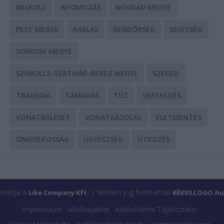
MISKOLC
NYOMOZÁS
NÓGRÁD MEGYE
PEST MEGYE
RABLÁS
RENDŐRSÉG
SEGÍTSÉG
SOMOGY MEGYE
SZABOLCS-SZATMÁR-BEREG MEGYE
SZEGED
TRAGÉDIA
TÁMADÁS
TŰZ
VEREKEDÉS
VONATBALESET
VONATGÁZOLÁS
ÉLETMENTÉS
ÖNGYILKOSSÁG
ÜGYÉSZSÉG
ÜTKÖZÉS
Kiadja a
| Minden jog fenntartva!
Like Company Kft.
KÉKVILLOGO.hu
Impresszum
Médiaajánlat
Adatvédelmi Tájékoztató