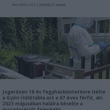
Írta:
KÉKVILLOGÓ
|
2026.02.27. péntek
Jogerősen 18 év fegyházbüntetésre ítélte
a Győri Ítélőtábla azt a 67 éves férfit, aki
2023 májusában halálra késelte a
mozgássérült feleségét