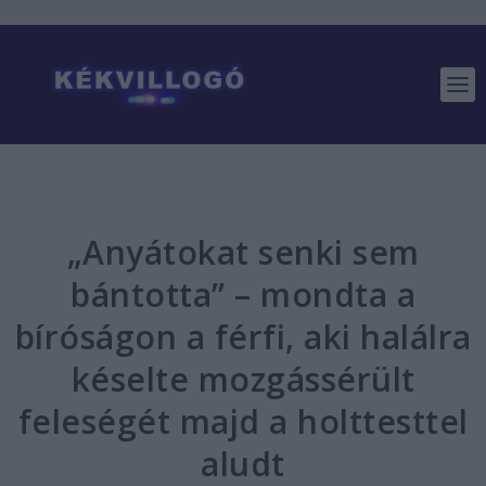
„Anyátokat senki sem
bántotta” – mondta a
bíróságon a férfi, aki halálra
késelte mozgássérült
feleségét majd a holttesttel
aludt