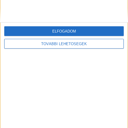
Újabb áldozatot szedett a Tisza: meghalt a
kórházban a Gergelyugornyánál kimentett
férfi
ELFOGADOM
Kiemelt kép: Illusztráció
TOVÁBBI LEHETŐSÉGEK
MEGOSZTÁS: