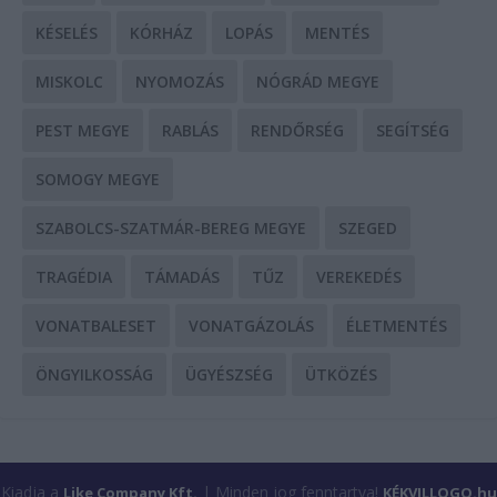
KÉSELÉS
KÓRHÁZ
LOPÁS
MENTÉS
MISKOLC
NYOMOZÁS
NÓGRÁD MEGYE
PEST MEGYE
RABLÁS
RENDŐRSÉG
SEGÍTSÉG
SOMOGY MEGYE
SZABOLCS-SZATMÁR-BEREG MEGYE
SZEGED
TRAGÉDIA
TÁMADÁS
TŰZ
VEREKEDÉS
VONATBALESET
VONATGÁZOLÁS
ÉLETMENTÉS
ÖNGYILKOSSÁG
ÜGYÉSZSÉG
ÜTKÖZÉS
Kiadja a
| Minden jog fenntartva!
Like Company Kft.
KÉKVILLOGO.hu