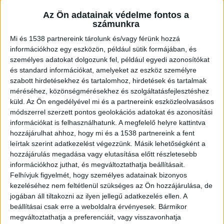
Az Ön adatainak védelme fontos a
Fiatalok voltak a támadók
számunkra
A 20 éves G. Lajos a 19 éves B. Viktória a
Mi és 1538 partnereink tárolunk és/vagy férünk hozzá
információkhoz egy eszközön, például sütik formájában, és
demecseri vasútállomáson szálltak fel a
személyes adatokat dolgozunk fel, például egyedi azonosítókat
Nyíregyháza irányába közlekedő vonatra.
és standard információkat, amelyeket az eszköz személyre
szabott hirdetésekhez és tartalomhoz, hirdetések és tartalmak
méréséhez, közönségmérésekhez és szolgáltatásfejlesztéshez
küld.
Az Ön engedélyével mi és a partnereink eszközleolvasásos
módszerrel szerzett pontos geolokációs adatokat és azonosítási
információkat is felhasználhatunk. A megfelelő helyre kattintva
hozzájárulhat ahhoz, hogy mi és a 1538 partnereink a fent
leírtak szerint adatkezelést végezzünk. Másik lehetőségként a
hozzájárulás megadása vagy elutasítása előtt részletesebb
információkhoz juthat, és megváltoztathatja beállításait.
Felhívjuk figyelmét, hogy személyes adatainak bizonyos
kezeléséhez nem feltétlenül szükséges az Ön hozzájárulása, de
jogában áll tiltakozni az ilyen jellegű adatkezelés ellen. A
beállításai csak erre a weboldalra érvényesek. Bármikor
megváltoztathatja a preferenciáit, vagy visszavonhatja