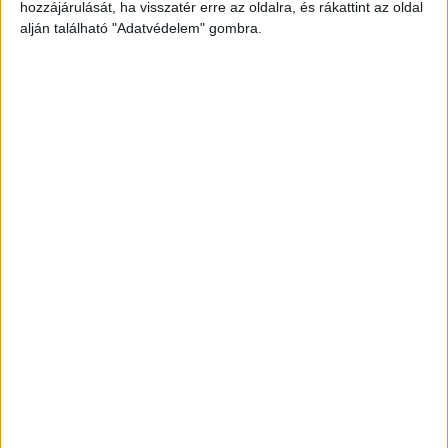
hozzájárulását, ha visszatér erre az oldalra, és rákattint az oldal
alján található "Adatvédelem" gombra.
EZT IS ÉRDEMES ELOLVASNOD:
“Ki akart
lépni ebből a kapcsolatból, párja viszont
ezt nem engedte”- autóval hozatta haza
párja maradványait Bécsből a nő, miután
kioltotta életét