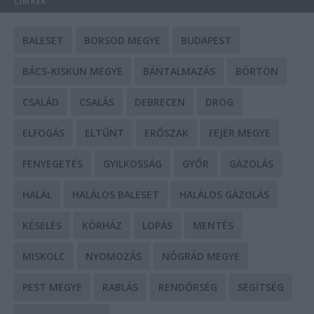
CÍMKÉK
BALESET
BORSOD MEGYE
BUDAPEST
BÁCS-KISKUN MEGYE
BÁNTALMAZÁS
BÖRTÖN
CSALÁD
CSALÁS
DEBRECEN
DROG
ELFOGÁS
ELTŰNT
ERŐSZAK
FEJÉR MEGYE
FENYEGETÉS
GYILKOSSÁG
GYŐR
GÁZOLÁS
HALÁL
HALÁLOS BALESET
HALÁLOS GÁZOLÁS
KÉSELÉS
KÓRHÁZ
LOPÁS
MENTÉS
MISKOLC
NYOMOZÁS
NÓGRÁD MEGYE
PEST MEGYE
RABLÁS
RENDŐRSÉG
SEGÍTSÉG