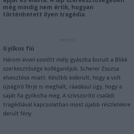
apját és elásta. A lap szerkesztőségében
még mindig nem értik, hogyan
történhetett ilyen tragédia.
Gyilkos fiú
Három évvel ezelőtt mély gyászba borult a Blikk
szerkesztősége kolléganőjük, Scherer Zsuzsa
elvesztése miatt. Később kiderült, hogy a volt
újságíró férje is meghalt, ráadásul úgy, hogy a
saját fia gyilkolta meg. A szívszorító családi
tragédiával kapcsolatban most újabb részletekre
derült fény.