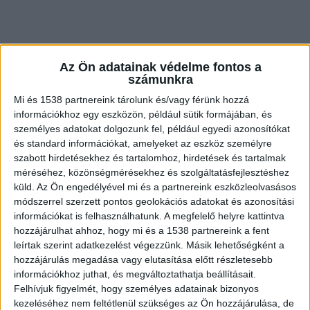
Az Ön adatainak védelme fontos a
számunkra
Mi és 1538 partnereink tárolunk és/vagy férünk hozzá
információkhoz egy eszközön, például sütik formájában, és
személyes adatokat dolgozunk fel, például egyedi azonosítókat
és standard információkat, amelyeket az eszköz személyre
szabott hirdetésekhez és tartalomhoz, hirdetések és tartalmak
méréséhez, közönségmérésekhez és szolgáltatásfejlesztéshez
küld.
Az Ön engedélyével mi és a partnereink eszközleolvasásos
módszerrel szerzett pontos geolokációs adatokat és azonosítási
Rendőrségi körözés
információkat is felhasználhatunk. A megfelelő helyre kattintva
hozzájárulhat ahhoz, hogy mi és a 1538 partnereink a fent
A mindig mosolygós Scherer Zsuzsa férjét,
leírtak szerint adatkezelést végezzünk. Másik lehetőségként a
hozzájárulás megadása vagy elutasítása előtt részletesebb
Károlyt is jól ismerték a Blikknél, ezért hatalmas
információkhoz juthat, és megváltoztathatja beállításait.
csapásként érte a csapatot a hír, amikor
Felhívjuk figyelmét, hogy személyes adatainak bizonyos
megtudták, hogy Scherer Károlyt az eltűnése
kezeléséhez nem feltétlenül szükséges az Ön hozzájárulása, de