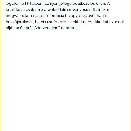
jogában áll tiltakozni az ilyen jellegű adatkezelés ellen. A
miatt körözi a rendőrség.
beállításai csak erre a weboldalra érvényesek. Bármikor
megváltoztathatja a preferenciáit, vagy visszavonhatja
hozzájárulását, ha visszatér erre az oldalra, és rákattint az oldal
alján található "Adatvédelem" gombra.
Brutális gyilkosság
Nem sokkal később kiderült, hogy az újságíró
férjének eltűnése mögött brutális gyilkosság
körvonalazódik, a rendőrség ugyanis emberölés
miatt nyomoz, a Blikk volt újságírójának fiát
pedig őrizetbe vették.
Bevallotta tettét
A Tények információi szerint a férfi bevallotta,
hogy végzett az apjával, ám azt nem árulta el,