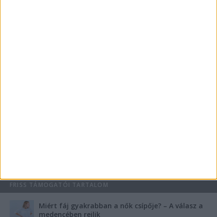
betegszállítók, akit egy nap után küldtek haza a
hatvani kórházból
Trükkös tolvajok szupermarketeknél: Ezekkel a
módszerrel lopják ki az értékeket a gyanútlan
autósok kocsijából
KIEMELT TÁMOGATÓI TARTALOM
Mennyi ideig bírja az ember melegvíz nélkül? Mennyire
fontos a villanybojler a modern otthonokban?
Saunier Duval gázkazán karbantartása a tél előtt –
Hogyan készüljünk fel a hóra és fagyra?
FRISS TÁMOGATÓI TARTALOM
Miért fáj gyakrabban a nők csípője? – A válasz a
medencében rejlik