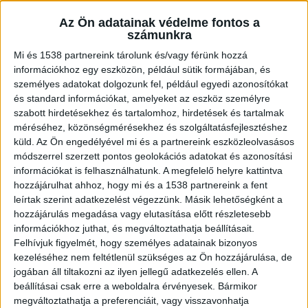
Csányi az üzleti életben folytatja
Az Ön adatainak védelme fontos a
tevékenységét, és a jövőben
számunkra
tanácsadóként vállal szerepet a város
Mi és 1538 partnereink tárolunk és/vagy férünk hozzá
fejlődése érdekében.
információkhoz egy eszközön, például sütik formájában, és
személyes adatokat dolgozunk fel, például egyedi azonosítókat
és standard információkat, amelyeket az eszköz személyre
szabott hirdetésekhez és tartalomhoz, hirdetések és tartalmak
méréséhez, közönségmérésekhez és szolgáltatásfejlesztéshez
Botrányt okozott
küld.
Az Ön engedélyével mi és a partnereink eszközleolvasásos
módszerrel szerzett pontos geolokációs adatokat és azonosítási
2023 decemberében Kiskunfélegyháza lakói nem
információkat is felhasználhatunk. A megfelelő helyre kattintva
mindennapi jelenetnek lehettek a szemtanúi: a
hozzájárulhat ahhoz, hogy mi és a 1538 partnereink a fent
leírtak szerint adatkezelést végezzünk. Másik lehetőségként a
központi szórakozóhelyen rendőri jelenlétbe
hozzájárulás megadása vagy elutasítása előtt részletesebb
torkollott egy dulakodásnak, amelyben maga a
információkhoz juthat, és megváltoztathatja beállításait.
polgármester volt állt a középpontjában.
A
Felhívjuk figyelmét, hogy személyes adatainak bizonyos
kezeléséhez nem feltétlenül szükséges az Ön hozzájárulása, de
Kékvillogó legfrissebb híreit ide kattintva éred el!
jogában áll tiltakozni az ilyen jellegű adatkezelés ellen. A
A Facebookon már 341 ezernél is többen
beállításai csak erre a weboldalra érvényesek. Bármikor
megváltoztathatja a preferenciáit, vagy visszavonhatja
követnek minket.