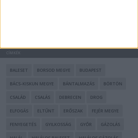
Mit tudnak a keleti e-bike-ok?
HIRDETÉS
CÍMKÉK
BALESET
BORSOD MEGYE
BUDAPEST
BÁCS-KISKUN MEGYE
BÁNTALMAZÁS
BÖRTÖN
CSALÁD
CSALÁS
DEBRECEN
DROG
ELFOGÁS
ELTŰNT
ERŐSZAK
FEJÉR MEGYE
FENYEGETÉS
GYILKOSSÁG
GYŐR
GÁZOLÁS
HALÁL
HALÁLOS BALESET
HALÁLOS GÁZOLÁS