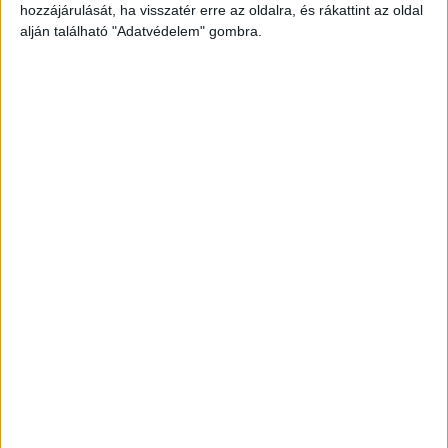
hozzájárulását, ha visszatér erre az oldalra, és rákattint az oldal
alján található "Adatvédelem" gombra.
Részeg volt a polgármester
Csányi József minden valószínűség szerint kissé
felöntött a garatra, majd egyesekbe belekötött,