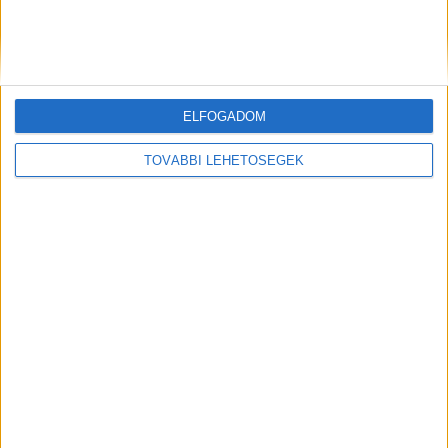
a
www.ongyilkossagmegelozes.hu
oldalt!
Kiemelt kép: Csányi József – Forrás: Facebook
ELFOGADOM
TOVÁBBI LEHETŐSÉGEK
MEGOSZTÁS: