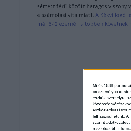
sértett férfi között haragos viszon
elszámolási vita miatt.
A Kékvillogó l
már 342 ezernél is többen követnek 
Mi és 1538 partnerei
és személyes adatoka
eszköz személyre sz
közönségmérésekhez 
eszközleolvasásos mó
felhasználhatunk. A 
szerint adatkezelést
részletesebb informác