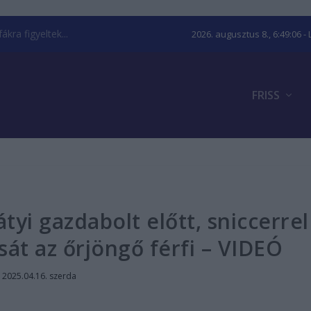
kra figyeltek...
2026. augusztus 8., 6:49:07
- 
FRISS
tyi gazdabolt előtt, sniccerrel
át az őrjöngő férfi – VIDEÓ
|
2025.04.16. szerda