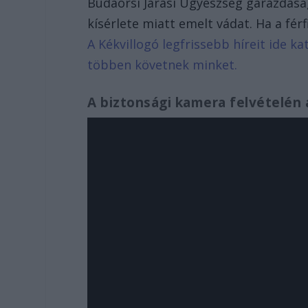
Budaörsi Járási Ügyészség garázdasá
kísérlete miatt emelt vádat. Ha a férfi
A Kékvillogó legfrissebb híreit ide k
többen követnek minket.
A biztonsági kamera felvételén 