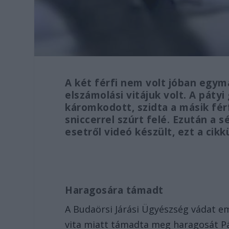
A két férfi nem volt jóban egym
elszámolási vitájuk volt. A pátyi
káromkodott, szidta a másik fér
sniccerrel szúrt felé. Ezután a 
esetről videó készült, ezt a cik
Haragosára támadt
A Budaörsi Járási Ügyészség vádat eme
vita miatt támadta meg haragosát Pát