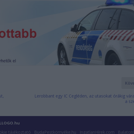
Köv
t,
Lerobbant egy IC Cegléden, az utasokat órákig vár
a sz
ILLOGO.hu
kie tájékoztató
BudaPestkörnyéke.hu
IngatlanHírek.com
Balaton