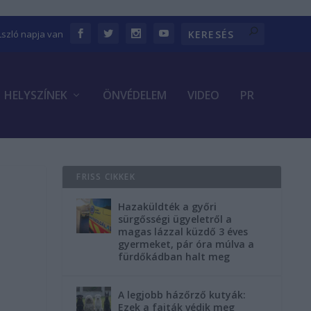
Lszló napja van
HELYSZÍNEK
ÖNVÉDELEM
VIDEO
PR
FRISS CIKKEK
Hazaküldték a győri
sürgősségi ügyeletről a
magas lázzal küzdő 3 éves
gyermeket, pár óra múlva a
fürdőkádban halt meg
A legjobb házőrző kutyák:
Ezek a fajták védik meg