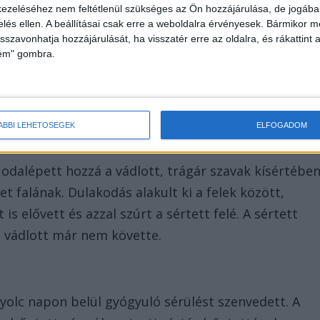
ezeléséhez nem feltétlenül szükséges az Ön hozzájárulása, de jogában 
zelés ellen. A beállításai csak erre a weboldalra érvényesek. Bármikor m
ban futottak össze, ahol újra szóváltásba
isszavonhatja hozzájárulását, ha visszatér erre az oldalra, és rákattint a
lem" gombra.
az üzletet, de a közelben maradt.
ÁBBI LEHETŐSÉGEK
ELFOGADOM
l odalépett hozzá a vádlott, trágár szavak kísértébe
t falának. Dulakodás alakult ki a felek között,
is elővett és azzal szúrt a sértett felé. A sértett
 vádlott már nem követte.
yolc napon belül gyógyuló sérülést szenvedett. A