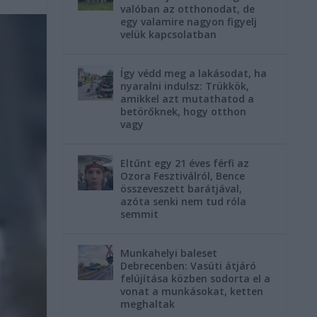
valóban az otthonodat, de
egy valamire nagyon figyelj
velük kapcsolatban
Így védd meg a lakásodat, ha
nyaralni indulsz: Trükkök,
amikkel azt mutathatod a
betörőknek, hogy otthon
vagy
Eltűnt egy 21 éves férfi az
Ozora Fesztiválról, Bence
összeveszett barátjával,
azóta senki nem tud róla
semmit
Munkahelyi baleset
Debrecenben: Vasúti átjáró
felújítása közben sodorta el a
vonat a munkásokat, ketten
meghaltak