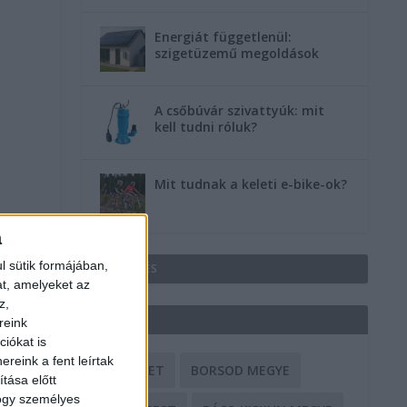
Energiát függetlenül:
szigetüzemű megoldások
A csőbúvár szivattyúk: mit
kell tudni róluk?
Mit tudnak a keleti e-bike-ok?
a
l sütik formájában,
HIRDETÉS
at, amelyeket az
z,
CÍMKÉK
reink
iókat is
reink a fent leírtak
BALESET
BORSOD MEGYE
tása előtt
hogy személyes