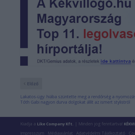
Előző
Lakatos-ügy: hiába szüntette meg a rendőrség a nyomozás
Tóth Gabi nagyon durva dolgokat állít az ismert stylistról
Kiadja a
| Minden jog fenntartva!
Like Company Kft.
KÉKV
Impresszum
Médiaajánlat
Adatvédelmi Tájékoztató
Coo