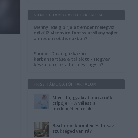
KIEMELT TÁMOGATÓI TARTALOM
Mennyi ideig bírja az ember melegvíz
nélkül? Mennyire fontos a villanybojler
a modern otthonokban?
Saunier Duval gázkazán
karbantartása a tél előtt – Hogyan
készüljünk fel a hóra és fagyra?
FRISS TÁMOGATÓI TARTALOM
Miért fáj gyakrabban a nők
csípője? – A válasz a
medencében rejlik
i
B-vitamin komplex és folsav:
szükséged van rá?