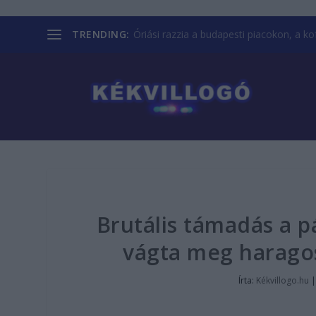
TRENDING:
Óriási razzia a budapesti piacokon, a kofá
Brutális támadás a pá
vágta meg haragos
Írta:
Kékvillogo.hu