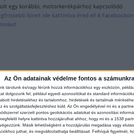
y volt egy korábbi, motorkerékpárhoz kapcsolódó
egfrissebb híreit ide kattintva éred el! A Facebookon
minket.
Az Ön adatainak védelme fontos a számunkr
nk tárolunk és/vagy férünk hozzá információkhoz egy eszközön, példáu
t dolgozunk fel, például egyedi azonosítókat és standard információk
abott hirdetésekhez és tartalomhoz, hirdetések és tartalmak méréséhe
és szolgáltatásfejlesztéshez küld.
Az Ön engedélyével mi és a partne
dszerrel szerzett pontos geolokációs adatokat és azonosítási informác
megfelelő helyre kattintva hozzájárulhat ahhoz, hogy mi és a 1538 partne
 végezzünk. Másik lehetőségként a hozzájárulás megadása vagy elutasí
iókhoz juthat, és megváltoztathatja beállításait.
Felhívjuk figyelmét, 