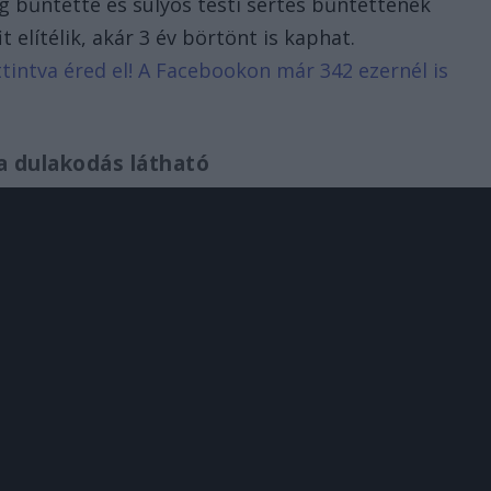
g bűntette és súlyos testi sértés bűntettének
t elítélik, akár 3 év börtönt is kaphat.
attintva éred el! A Facebookon már 342 ezernél is
a dulakodás látható