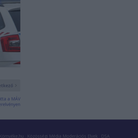
etkező
atta a MÁV
erelvényen
Környéke.hu
Közösségi Média Moderációs Elvek
DSA