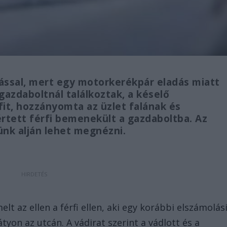
ással, mert egy motorkerékpár eladás miatt
 gazdaboltnál találkoztak, a késelő
fit, hozzányomta az üzlet falának és
sértett férfi bemenekült a gazdaboltba. Az
künk alján lehet megnézni.
lt az ellen a férfi ellen, aki egy korábbi elszámolás
yon az utcán. A vádirat szerint a vádlott és a