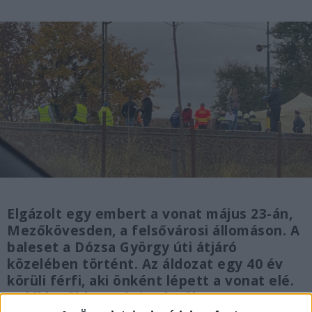
Elgázolt egy embert a vonat május 23-án,
Mezőkövesden, a felsővárosi állomáson. A
baleset a Dózsa György úti átjáró
közelében történt. Az áldozat egy 40 év
körüli férfi, aki önként lépett a vonat elé.
Halálát többen végignézték a