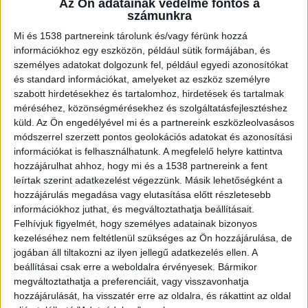
vasútállomáson.
Az Ön adatainak védelme fontos a
számunkra
Mi és 1538 partnereink tárolunk és/vagy férünk hozzá
információkhoz egy eszközön, például sütik formájában, és
személyes adatokat dolgozunk fel, például egyedi azonosítókat
Brutális gázolás
és standard információkat, amelyeket az eszköz személyre
szabott hirdetésekhez és tartalomhoz, hirdetések és tartalmak
A férfit a Sátoraljaújhely felé közeledő vonat
méréséhez, közönségmérésekhez és szolgáltatásfejlesztéshez
küld.
Az Ön engedélyével mi és a partnereink eszközleolvasásos
ütötte el Mezőkövesden. A gázolás brutális volt,
módszerrel szerzett pontos geolokációs adatokat és azonosítási
a férfi teljesen a vonat alá került, esélye sem volt
információkat is felhasználhatunk. A megfelelő helyre kattintva
a túlélésre: a gázolás pillanatában meghalt. A
hozzájárulhat ahhoz, hogy mi és a 1538 partnereink a fent
leírtak szerint adatkezelést végezzünk. Másik lehetőségként a
peronon ekkor emberek várakoztak, így többen
hozzájárulás megadása vagy elutasítása előtt részletesebb
is végignézték a tragikus balesetet.
A Kékvillogó
információkhoz juthat, és megváltoztathatja beállításait.
Felhívjuk figyelmét, hogy személyes adatainak bizonyos
legfrissebb híreit ide kattintva éred el! A
kezeléséhez nem feltétlenül szükséges az Ön hozzájárulása, de
Facebookon már 341 ezernél is többen követnek
jogában áll tiltakozni az ilyen jellegű adatkezelés ellen. A
beállításai csak erre a weboldalra érvényesek. Bármikor
minket
megváltoztathatja a preferenciáit, vagy visszavonhatja
hozzájárulását, ha visszatér erre az oldalra, és rákattint az oldal