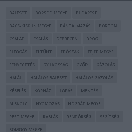
BALESET
BORSOD MEGYE
BUDAPEST
BÁCS-KISKUN MEGYE
BÁNTALMAZÁS
BÖRTÖN
CSALÁD
CSALÁS
DEBRECEN
DROG
ELFOGÁS
ELTŰNT
ERŐSZAK
FEJÉR MEGYE
FENYEGETÉS
GYILKOSSÁG
GYŐR
GÁZOLÁS
HALÁL
HALÁLOS BALESET
HALÁLOS GÁZOLÁS
KÉSELÉS
KÓRHÁZ
LOPÁS
MENTÉS
MISKOLC
NYOMOZÁS
NÓGRÁD MEGYE
PEST MEGYE
RABLÁS
RENDŐRSÉG
SEGÍTSÉG
SOMOGY MEGYE