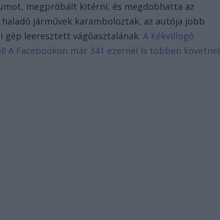
trumot, megpróbált kitérni, és megdobhatta az
 haladó járművek karamboloztak, az autója jobb
i gép leeresztett vágóasztalának.
A Kékvillogó
d el! A Facebookon már 341 ezernél is többen követne