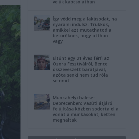
velük kapcsolatban
Így védd meg a lakásodat, ha
nyaralni indulsz: Trükkök,
amikkel azt mutathatod a
betörőknek, hogy otthon
vagy
Eltűnt egy 21 éves férfi az
Ozora Fesztiválról, Bence
összeveszett barátjával,
azóta senki nem tud róla
semmit
Munkahelyi baleset
Debrecenben: Vasúti átjáró
felújítása közben sodorta el a
vonat a munkásokat, ketten
meghaltak