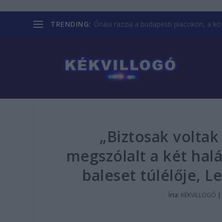
TRENDING:
Óriási razzia a budapesti piacokon, a kofá
„Biztosak volta
megszólalt a két halá
baleset túlélője, L
Írta:
KÉKVILLOGÓ