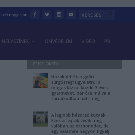
Lszló napja van
HELYSZÍNEK
ÖNVÉDELEM
VIDEO
PR
FRISS CIKKEK
Hazaküldték a győri
sürgősségi ügyeletről a
magas lázzal küzdő 3 éves
i
gyermeket, pár óra múlva a
fürdőkádban halt meg
A legjobb házőrző kutyák:
Ezek a fajták védik meg
valóban az otthonodat, de
egy valamire nagyon figyelj