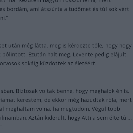
 Itt már kezdtem nagyon rosszul lenni, mert
zes bordám, ami átszúrta a tüdőmet és túl sok vért
ni.”
eset után még látta, meg is kérdezte tőle, hogy hogy
k bólintott. Ezután halt meg. Levente pedig elájult,
 orvosok sokáig küzdöttek az életéért.
sban. Biztosak voltak benne, hogy meghalok én is.
iamat kerestem, de ekkor még hazudtak róla, mert
nal meghaltam volna, ha megtudom. Végül több
lmamban. Aztán kiderült, hogy Attila sem élte túl…
”.