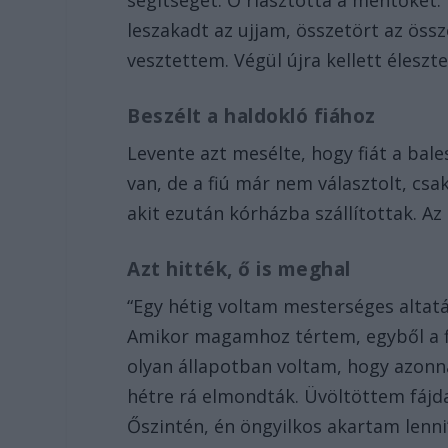
segítséget. Ő riasztotta a mentőket.
leszakadt az ujjam, összetört az öss
vesztettem. Végül újra kellett éleszte
Beszélt a haldokló fiához
Levente azt mesélte, hogy fiát a bal
van, de a fiú már nem választolt, csa
akit ezután kórházba szállítottak. Az
Azt hitték, ő is meghal
“Egy hétig voltam mesterséges altatá
Amikor magamhoz tértem, egyből a f
olyan állapotban voltam, hogy azon
hétre rá elmondták. Üvöltöttem fájda
Őszintén, én öngyilkos akartam lenni