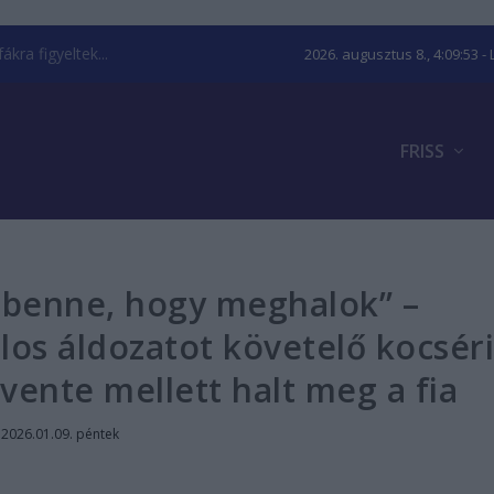
kra figyeltek...
2026. augusztus 8., 4:09:54
- 
FRISS
k benne, hogy meghalok” –
los áldozatot követelő kocsér
evente mellett halt meg a fia
|
2026.01.09. péntek