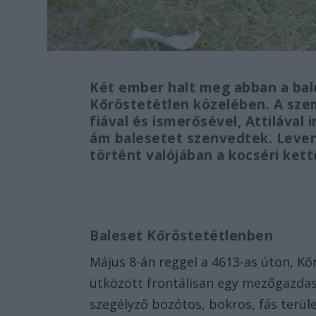
Két ember halt meg abban a bal
Kőröstetétlen közelében. A sze
fiával és ismerősével, Attilával
ám balesetet szenvedtek. Levent
történt valójában a kocséri kett
Baleset Kőröstetétlenben
Május 8-án reggel a 4613-as úton, Kő
ütközött frontálisan egy mezőgazdasá
szegélyző bozótos, bokros, fás terü