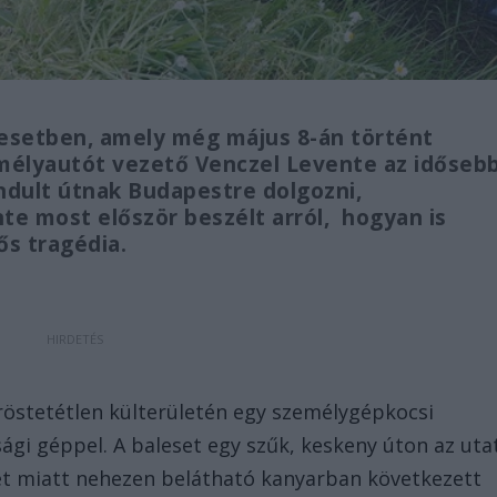
esetben, amely még május 8-án történt
mélyautót vezető Venczel Levente az időseb
 indult útnak Budapestre dolgozni,
e most először beszélt arról, hogyan is
ős tragédia.
röstetétlen külterületén egy személygépkocsi
gi géppel. A baleset egy szűk, keskeny úton az uta
let miatt nehezen belátható kanyarban következett