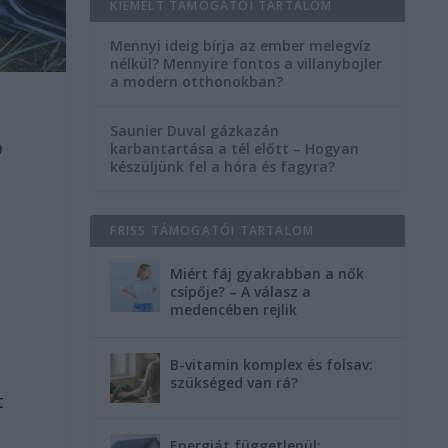
KIEMELT TÁMOGATÓI TARTALOM
Mennyi ideig bírja az ember melegvíz
nélkül? Mennyire fontos a villanybojler
a modern otthonokban?
Saunier Duval gázkazán
b
karbantartása a tél előtt – Hogyan
készüljünk fel a hóra és fagyra?
FRISS TÁMOGATÓI TARTALOM
Miért fáj gyakrabban a nők
csípője? – A válasz a
medencében rejlik
B-vitamin komplex és folsav:
szükséged van rá?
t
Energiát függetlenül: