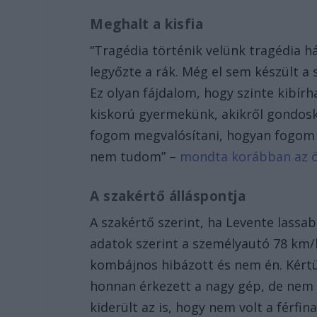
Meghalt a kisfia
“Tragédia történik velünk tragédia há
legyőzte a rák. Még el sem készült a 
Ez olyan fájdalom, hogy szinte kibír
kiskorú gyermekünk, akikről gondos
fogom megvalósítani, hogyan fogom 
nem tudom” –
mondta korábban az öz
A szakértő álláspontja
A szakértő szerint, ha Levente lassab
adatok szerint a személyautó 78 km/h
kombájnos hibázott és nem én. Kértü
honnan érkezett a nagy gép, de nem t
kiderült az is, hogy nem volt a férfi