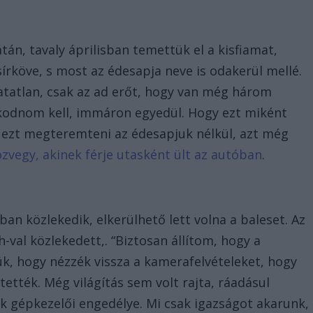
tán, tavaly áprilisban temettük el a kisfiamat,
sírköve, s most az édesapja neve is odakerül mellé.
hatatlan, csak az ad erőt, hogy van még három
kodnom kell, immáron egyedül. Hogy ezt miként
ezt megteremteni az édesapjuk nélkül, azt még
vegy, akinek férje utasként ült az autóban
.
ban közlekedik, elkerülhető lett volna a baleset. Az
-val közlekedett,. “Biztosan állítom, hogy a
k, hogy nézzék vissza a kamerafelvételeket, hogy
ették. Még világítás sem volt rajta, ráadásul
nak gépkezelői engedélye. Mi csak igazságot akarunk,