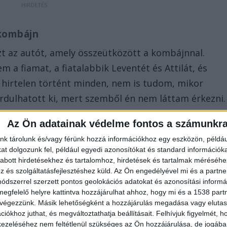
 kombájn
zt az autót, amely összeütközött a kombájnnal.
m a fiamat, a fiatalabbik Leventét és Attilát, és
hirtelen történt minden, nem is tudom, mikor
ordulhatott ki, mert szemből én nem láttam érkezni.
óbáltam elmenni mellette, még le is húzódtam.
Az Ön adatainak védelme fontos a számunkr
 de ez nem volt elég, mert oldalról belénk jött” –
nk tárolunk és/vagy férünk hozzá információkhoz egy eszközön, példáu
yetlen túlélő a
Borsnak.
t dolgozunk fel, például egyedi azonosítókat és standard információk
abott hirdetésekhez és tartalomhoz, hirdetések és tartalmak méréséhe
és szolgáltatásfejlesztéshez küld.
Az Ön engedélyével mi és a partne
dszerrel szerzett pontos geolokációs adatokat és azonosítási informác
megfelelő helyre kattintva hozzájárulhat ahhoz, hogy mi és a 1538 partne
 végezzünk. Másik lehetőségként a hozzájárulás megadása vagy elutasí
iókhoz juthat, és megváltoztathatja beállításait.
Felhívjuk figyelmét, 
 éves fia ült, mögötte pedig a több gyermeket
ezeléséhez nem feltétlenül szükséges az Ön hozzájárulása, de jogában 