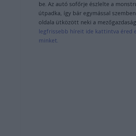
be. Az autó sofőrje észlelte a mons
útpadka, így bár egymással szemben
oldala ütközött neki a mezőgazdaság
legfrissebb híreit ide kattintva ére
minket.