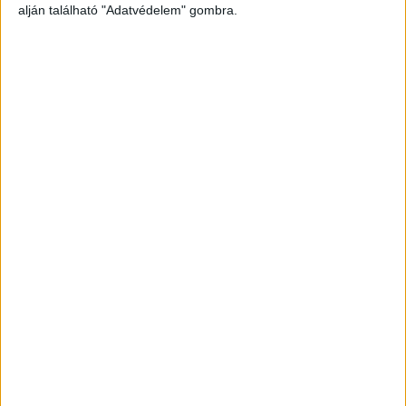
alján található "Adatvédelem" gombra.
beleverte áldozata fejét az orvosi szoba ajtajába.
A Kékvillogó legfrissebb híreit ide kattintva éred
el! A Facebookon már 341 ezernél is többen
követnek minket.