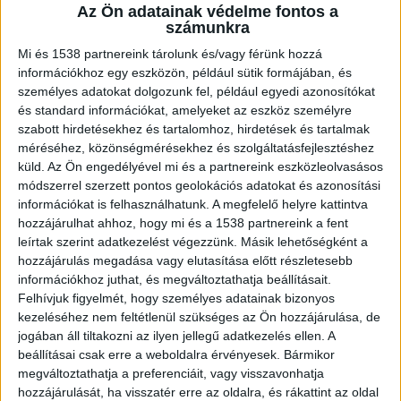
ellátó személy elleni erőszak és
Az Ön adatainak védelme fontos a
számunkra
kétrendbeli könnyű testi sértés miatt
ítélték el. Az ítélet nem jogerős, mindkét
Mi és 1538 partnereink tárolunk és/vagy férünk hozzá
fél fellebbezett.
információkhoz egy eszközön, például sütik formájában, és
személyes adatokat dolgozunk fel, például egyedi azonosítókat
és standard információkat, amelyeket az eszköz személyre
szabott hirdetésekhez és tartalomhoz, hirdetések és tartalmak
méréséhez, közönségmérésekhez és szolgáltatásfejlesztéshez
küld.
Az Ön engedélyével mi és a partnereink eszközleolvasásos
Bántalmazta a gyerekorvost
módszerrel szerzett pontos geolokációs adatokat és azonosítási
információkat is felhasználhatunk. A megfelelő helyre kattintva
A Pécsi Törvényszék tájékoztatása szerint az
hozzájárulhat ahhoz, hogy mi és a 1538 partnereink a fent
asszony azt hitte, hogy a törvényes képviselője
leírtak szerint adatkezelést végezzünk. Másik lehetőségként a
engedélye nélkül műtötték meg az alig két hete
hozzájárulás megadása vagy elutasítása előtt részletesebb
információkhoz juthat, és megváltoztathatja beállításait.
született unokáját. Ezért 2024 október
Felhívjuk figyelmét, hogy személyes adatainak bizonyos
másodikán este 21 óra 40 perc körül trágár
kezeléséhez nem feltétlenül szükséges az Ön hozzájárulása, de
jogában áll tiltakozni az ilyen jellegű adatkezelés ellen. A
módon szapulni kezdte az ügyeletes
beállításai csak erre a weboldalra érvényesek. Bármikor
gyermekorvosnőt, majd megragadta és
megváltoztathatja a preferenciáit, vagy visszavonhatja
hozzájárulását, ha visszatér erre az oldalra, és rákattint az oldal
szorongatni kezdte az orvos nyakát, végül