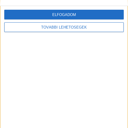
ELFOGADOM
TOVÁBBI LEHETŐSÉGEK
MEGOSZTÁS:
Előző
Következő