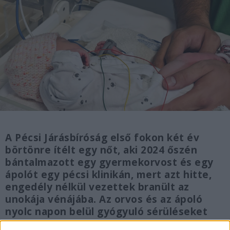
A Pécsi Járásbíróság első fokon két év
börtönre ítélt egy nőt, aki 2024 őszén
bántalmazott egy gyermekorvost és egy
ápolót egy pécsi klinikán, mert azt hitte,
engedély nélkül vezettek branült az
unokája vénájába. Az orvos és az ápoló
nyolc napon belül gyógyuló sérüléseket
szenvedett, a vádlottat közfeladatot