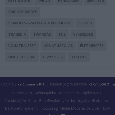
PEST MEGYE
RABLÁS
RENDŐRSÉG
SEGÍTSÉG
SOMOGY MEGYE
SZABOLCS-SZATMÁR-BEREG MEGYE
SZEGED
TRAGÉDIA
TÁMADÁS
TŰZ
VEREKEDÉS
VONATBALESET
VONATGÁZOLÁS
ÉLETMENTÉS
ÖNGYILKOSSÁG
ÜGYÉSZSÉG
ÜTKÖZÉS
Kiadja a
| Minden jog fenntartva!
Like Company Kft.
KÉKVILLOGO.hu
Impresszum
Médiaajánlat
Adatvédelmi Tájékoztató
Cookie tájékoztató
BudaPestkörnyéke.hu
IngatlanHírek.com
BalatonKörnyéke.hu
Közösségi Média Moderációs Elvek
DSA