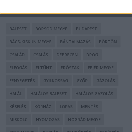
CÍMKÉK
BALESET
BORSOD MEGYE
BUDAPEST
BÁCS-KISKUN MEGYE
BÁNTALMAZÁS
BÖRTÖN
CSALÁD
CSALÁS
DEBRECEN
DROG
ELFOGÁS
ELTŰNT
ERŐSZAK
FEJÉR MEGYE
FENYEGETÉS
GYILKOSSÁG
GYŐR
GÁZOLÁS
HALÁL
HALÁLOS BALESET
HALÁLOS GÁZOLÁS
KÉSELÉS
KÓRHÁZ
LOPÁS
MENTÉS
MISKOLC
NYOMOZÁS
NÓGRÁD MEGYE