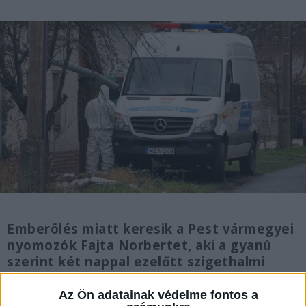
Emberölés miatt keresik a Pest vármegyei
nyomozók Fajta Norbertet, aki a gyanú
szerint két nappal ezelőtt szigethalmi
otthonukban bántalmazta feleségét. A 37
éves nő elhunyt. A 41 éves férfit körözi a
Az Ön adatainak védelme fontos a