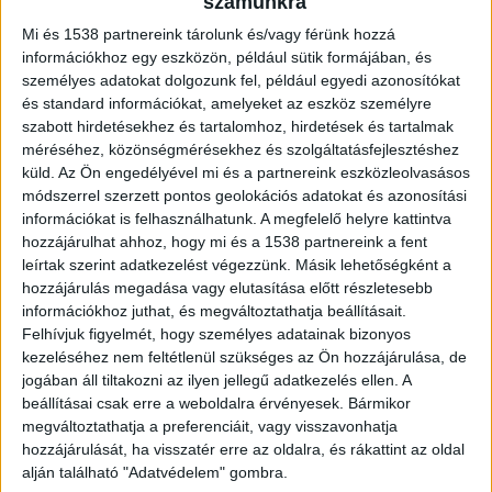
számunkra
rendőrség. Ha látta, tudja, hogy jelenleg
hol tartózkodik, hívja a rendőrséget!
Mi és 1538 partnereink tárolunk és/vagy férünk hozzá
információkhoz egy eszközön, például sütik formájában, és
személyes adatokat dolgozunk fel, például egyedi azonosítókat
és standard információkat, amelyeket az eszköz személyre
szabott hirdetésekhez és tartalomhoz, hirdetések és tartalmak
méréséhez, közönségmérésekhez és szolgáltatásfejlesztéshez
Körözik az elkövetőt
küld.
Az Ön engedélyével mi és a partnereink eszközleolvasásos
módszerrel szerzett pontos geolokációs adatokat és azonosítási
Fajta Norbert ellen elfogatóparancsot adtak ki a
információkat is felhasználhatunk. A megfelelő helyre kattintva
Pest vármegyei rendőrök. A Pest Vármegyei
hozzájárulhat ahhoz, hogy mi és a 1538 partnereink a fent
Rendőr-főkapitányság 13000/290/2026. bü.
leírtak szerint adatkezelést végezzünk. Másik lehetőségként a
hozzájárulás megadása vagy elutasítása előtt részletesebb
számon folytat büntetőeljárást emberölés
információkhoz juthat, és megváltoztathatja beállításait.
bűntette miatta.
A Kékvillogó legfrissebb híreit
Felhívjuk figyelmét, hogy személyes adatainak bizonyos
kezeléséhez nem feltétlenül szükséges az Ön hozzájárulása, de
ide kattintva éred el! A Facebookon már 341
jogában áll tiltakozni az ilyen jellegű adatkezelés ellen. A
ezernél is többen követnek minket.
beállításai csak erre a weboldalra érvényesek. Bármikor
megváltoztathatja a preferenciáit, vagy visszavonhatja
hozzájárulását, ha visszatér erre az oldalra, és rákattint az oldal
alján található "Adatvédelem" gombra.