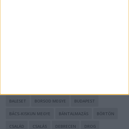
A csőbúvár szivattyúk: mit kell tudni róluk?
Mit tudnak a keleti e-bike-ok?
HIRDETÉS
CÍMKÉK
BALESET
BORSOD MEGYE
BUDAPEST
BÁCS-KISKUN MEGYE
BÁNTALMAZÁS
BÖRTÖN
CSALÁD
CSALÁS
DEBRECEN
DROG