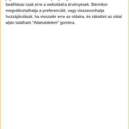
közigazgatási bírságot szabtak ki a sofőrre –
beállításai csak erre a weboldalra érvényesek. Bármikor
megváltoztathatja a preferenciáit, vagy visszavonhatja
derült ki a police.hu vasárnapi közleményéből.
A
hozzájárulását, ha visszatér erre az oldalra, és rákattint az oldal
Kékvillogó legfrissebb híreit ide kattintva éred el!
alján található "Adatvédelem" gombra.
A Facebookon már 342 ezernél is többen
követnek minket.