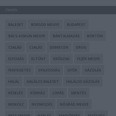
CÍMKÉK
BALESET
BORSOD MEGYE
BUDAPEST
BÁCS-KISKUN MEGYE
BÁNTALMAZÁS
BÖRTÖN
CSALÁD
CSALÁS
DEBRECEN
DROG
ELFOGÁS
ELTŰNT
ERŐSZAK
FEJÉR MEGYE
FENYEGETÉS
GYILKOSSÁG
GYŐR
GÁZOLÁS
HALÁL
HALÁLOS BALESET
HALÁLOS GÁZOLÁS
KÉSELÉS
KÓRHÁZ
LOPÁS
MENTÉS
MISKOLC
NYOMOZÁS
NÓGRÁD MEGYE
PEST MEGYE
RABLÁS
RENDŐRSÉG
SEGÍTSÉG