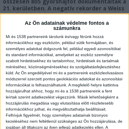
összesen 805 gyorshajtót dokumentáltak a
21. kerületben. A negatív rekorder a Weiss
Manfréd úton bukott le, ahol a
megengedett sebesség több mint
Az Ön adatainak védelme fontos a
számunkra
duplájával száguldott.
Mi és 1538 partnereink tárolunk és/vagy férünk hozzá
információkhoz egy eszközön, például sütik formájában, és
személyes adatokat dolgozunk fel, például egyedi azonosítókat
és standard információkat, amelyeket az eszköz személyre
Közel félmilliós csekk a száguldásért
szabott hirdetésekhez és tartalomhoz, hirdetések és tartalmak
méréséhez, közönségmérésekhez és szolgáltatásfejlesztéshez
A csepeli rendőrök fokozott ellenőrzése során
küld.
Az Ön engedélyével mi és a partnereink eszközleolvasásos
módszerrel szerzett pontos geolokációs adatokat és azonosítási
megdöbbentő szabálytalanságokra derült fény. A
információkat is felhasználhatunk. A megfelelő helyre kattintva
kéthetes akció legnagyobb száguldozóját a Weiss
hozzájárulhat ahhoz, hogy mi és a 1538 partnereink a fent
leírtak szerint adatkezelést végezzünk. Másik lehetőségként a
Manfréd úton fogták, egy autós a megengedett
hozzájárulás megadása vagy elutasítása előtt részletesebb
50 km/óra helyett 129 km/órás sebességgel
információkhoz juthat, és megváltoztathatja beállításait.
száguldott. A rendőrség nem volt szívbajos, a
Felhívjuk figyelmét, hogy személyes adatainak bizonyos
kezeléséhez nem feltétlenül szükséges az Ön hozzájárulása, de
mélyen zsebbevágó mutatványért 468 000 forint
jogában áll tiltakozni az ilyen jellegű adatkezelés ellen. A