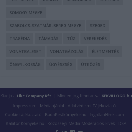
SOMOGY MEGYE
SZABOLCS-SZATMÁR-BEREG MEGYE
SZEGED
TRAGÉDIA
TÁMADÁS
TŰZ
VEREKEDÉS
VONATBALESET
VONATGÁZOLÁS
ÉLETMENTÉS
ÖNGYILKOSSÁG
ÜGYÉSZSÉG
ÜTKÖZÉS
Kiadja a
| Minden jog fenntartva!
Like Company Kft.
KÉKVILLOGO.hu
Impresszum
Médiaajánlat
Adatvédelmi Tájékoztató
Cookie tájékoztató
BudaPestkörnyéke.hu
IngatlanHírek.com
BalatonKörnyéke.hu
Közösségi Média Moderációs Elvek
DSA