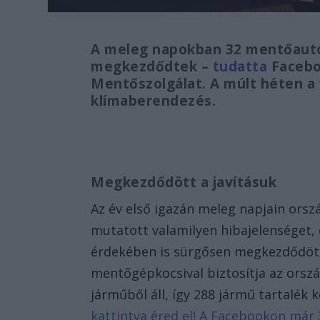
A meleg napokban 32 mentőautó 
megkezdődtek –
tudatta
Facebo
Mentőszolgálat. A múlt héten a 
klímaberendezés.
Megkezdődött a javításuk
Az év első igazán meleg napjain or
mutatott valamilyen hibajelenséget, 
érdekében is sürgősen megkezdődött.
mentőgépkocsival biztosítja az orszá
járműből áll, így 288 jármű tartalék 
kattintva éred el! A Facebookon már