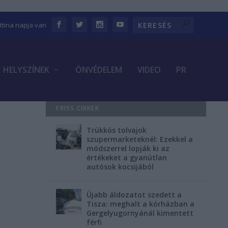
ettina napja van
HELYSZÍNEK
ÖNVÉDELEM
VIDEO
PR
FRISS CIKKEK
Trükkös tolvajok
szupermarketeknél: Ezekkel a
módszerrel lopják ki az
értékeket a gyanútlan
autósok kocsijából
Újabb áldozatot szedett a
Tisza: meghalt a kórházban a
Gergelyugornyánál kimentett
férfi