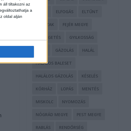
áll tiltakozni az
egváltoztathatja a
DROG
ELFOGÁS
ELTŰNT
z oldal alján
ERŐSZAK
FEJÉR MEGYE
FENYEGETÉS
GYILKOSSÁG
GYŐR
GÁZOLÁS
HALÁL
HALÁLOS BALESET
HALÁLOS GÁZOLÁS
KÉSELÉS
KÓRHÁZ
LOPÁS
MENTÉS
MISKOLC
NYOMOZÁS
NÓGRÁD MEGYE
PEST MEGYE
n
RABLÁS
RENDŐRSÉG