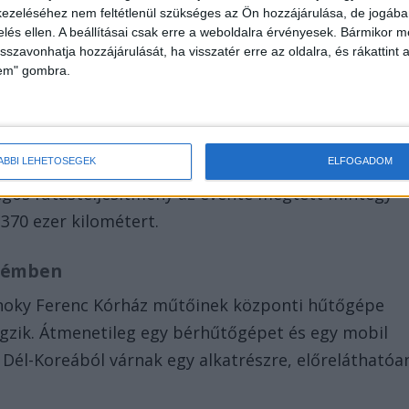
ezeléséhez nem feltétlenül szükséges az Ön hozzájárulása, de jogában 
zelés ellen. A beállításai csak erre a weboldalra érvényesek. Bármikor m
isszavonhatja hozzájárulását, ha visszatér erre az oldalra, és rákattint a
lem" gombra.
géletkora a legutóbb beszerzett 101 mentőautót is
ÁBBI LEHETŐSÉGEK
ELFOGADOM
tlagos futásteljesítmény az évente megtett mintegy
 370 ezer kilométert.
prémben
noky Ferenc Kórház műtőinek központi hűtőgépe
 végzik. Átmenetileg egy bérhűtőgépet és egy mobil
 Dél-Koreából várnak egy alkatrészre, előreláthatóa