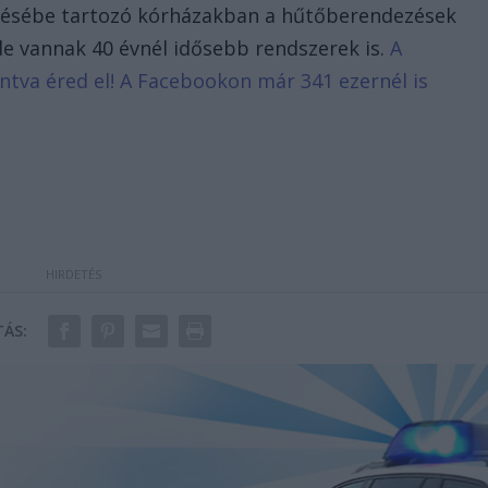
etésébe tartozó kórházakban a hűtőberendezések
de vannak 40 évnél idősebb rendszerek is.
A
tintva éred el! A Facebookon már 341 ezernél is
ÁS: