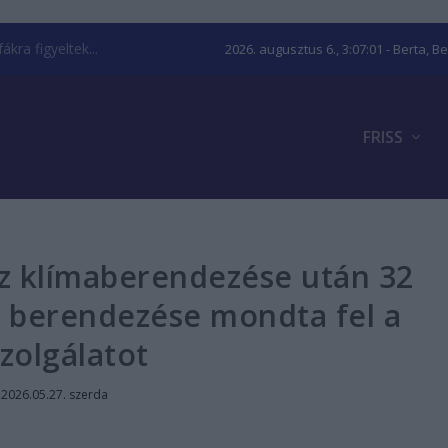
kra figyeltek...
2026. augusztus 6., 3:07:02
- Berta, B
FRISS
z klímaberendezése után 32
 berendezése mondta fel a
zolgálatot
|
2026.05.27. szerda