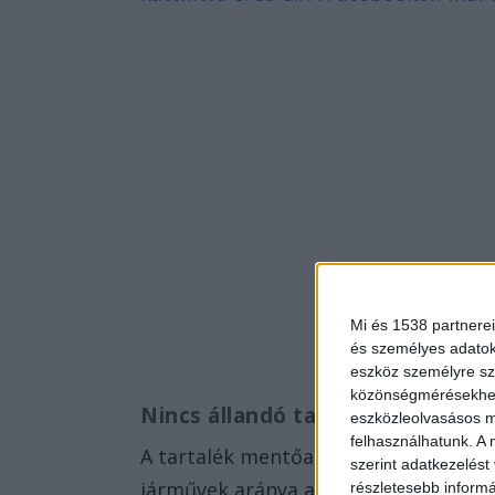
Mi és 1538 partnerei
és személyes adatoka
eszköz személyre sz
közönségmérésekhez 
Nincs állandó tartalékflotta
eszközleolvasásos mó
felhasználhatunk. A 
A tartalék mentőautók között a javítá
szerint adatkezelést
járművek aránya a meghibásodások é
részletesebb informác