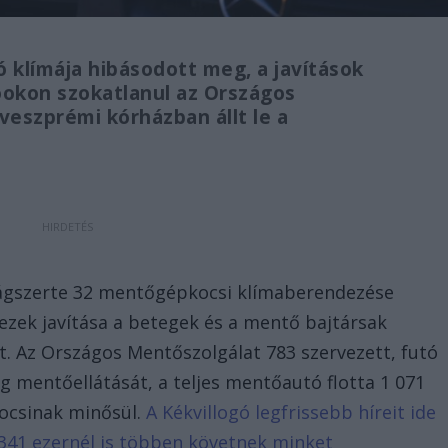
klímája hibásodott meg, a javítások
okon szokatlanul az Országos
veszprémi kórházban állt le a
szágszerte 32 mentőgépkocsi klímaberendezése
ezek javítása a betegek és a mentő bajtársak
 Az Országos Mentőszolgálat 783 szervezett, futó
g mentőellátását, a teljes mentőautó flotta 1 071
kocsinak minősül.
A Kékvillogó legfrissebb híreit ide
 341 ezernél is többen követnek minket