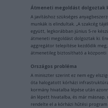
Átmeneti megoldást dolgoztak 
A javításhoz szükséges anyagbeszerzé
munkák is elindultak. „A szakcég tájé
együtt, legkorábban június 5-re készü
átmeneti megoldást dolgoztak ki. E
aggregátor telepítése kezdődik meg,
átmenetileg biztosítható a központi 
Országos probléma
A miniszter szerint ez nem egy elszi
óta halogatott kórházi infrastruktúra
kormány hivatalba lépése után azonna
án lépett hivatalba, és már másnap
rendelte el a kórházi hűtési program t