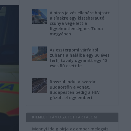
A piros jelzés ellenére hajtott
a sínekre egy kisteherautó,
csúnya vége lett a
figyelmetlenségnek Tolna
megyében
Az esztergomi várfalról
zuhant a halálba egy 30 éves
férfi, tavaly ugyanitt egy 13
éves fiú esett le
Rosszul indul a szerda:
Budaörsön a vonat,
Budapesten pedig a HÉV
gázolt el egy embert
KIEMELT TÁMOGATÓI TARTALOM
Mennyi ideig bírja az ember melegvíz