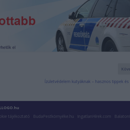
Köv
Ízületvédelem kutyáknak – hasznos tippek és 
ILLOGO.hu
kie tájékoztató
BudaPestkörnyéke.hu
IngatlanHírek.com
Balaton