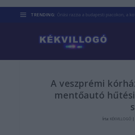
TRENDING:
Óriási razzia a budapesti piacokon, a kofá
A veszprémi kórhá
mentőautó hűtési
s
Írta:
KÉKVILLOGÓ