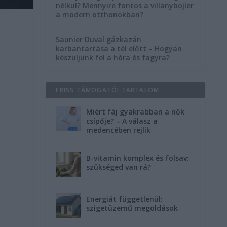
nélkül? Mennyire fontos a villanybojler
a modern otthonokban?
Saunier Duval gázkazán
karbantartása a tél előtt – Hogyan
készüljünk fel a hóra és fagyra?
FRISS TÁMOGATÓI TARTALOM
Miért fáj gyakrabban a nők
csípője? – A válasz a
medencében rejlik
B-vitamin komplex és folsav:
szükséged van rá?
Energiát függetlenül:
szigetüzemű megoldások