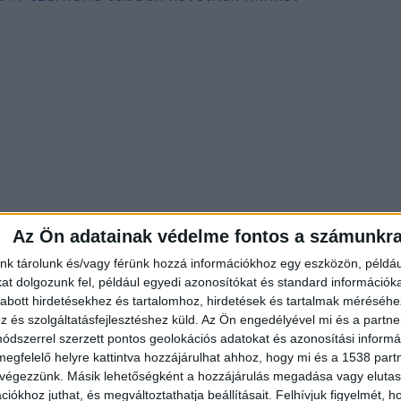
Az Ön adatainak védelme fontos a számunkr
nk tárolunk és/vagy férünk hozzá információkhoz egy eszközön, példáu
t dolgozunk fel, például egyedi azonosítókat és standard információk
abott hirdetésekhez és tartalomhoz, hirdetések és tartalmak méréséhe
és szolgáltatásfejlesztéshez küld.
Az Ön engedélyével mi és a partne
dszerrel szerzett pontos geolokációs adatokat és azonosítási informác
megfelelő helyre kattintva hozzájárulhat ahhoz, hogy mi és a 1538 partne
s alatt álló és a ténylegesen bevethető állapotú
 végezzünk. Másik lehetőségként a hozzájárulás megadása vagy elutasí
s az elvégzett javítások függvényében naponta
iókhoz juthat, és megváltoztathatja beállításait.
Felhívjuk figyelmét, 