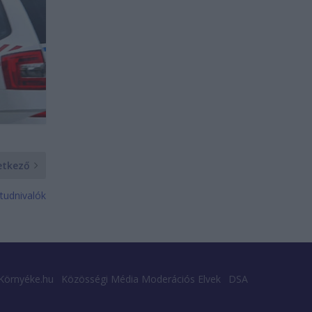
etkező
tudnivalók
Környéke.hu
Közösségi Média Moderációs Elvek
DSA