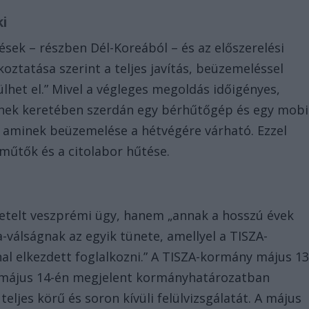
ki
sek – részben Dél-Koreából – és az előszerelési
koztatása szerint a teljes javítás, beüzemeléssel
lhet el.” Mivel a végleges megoldás időigényes,
nnek keretében szerdán egy bérhűtőgép és egy mobi
 aminek beüzemelése a hétvégére várható. Ezzel
műtők és a citolabor hűtése.
getelt veszprémi ügy, hanem „annak a hosszú évek
-válságnak az egyik tünete, amellyel a TISZA-
l elkezdett foglalkozni.” A TISZA-kormány május 13
, május 14-én megjelent kormányhatározatban
eljes körű és soron kívüli felülvizsgálatát. A május