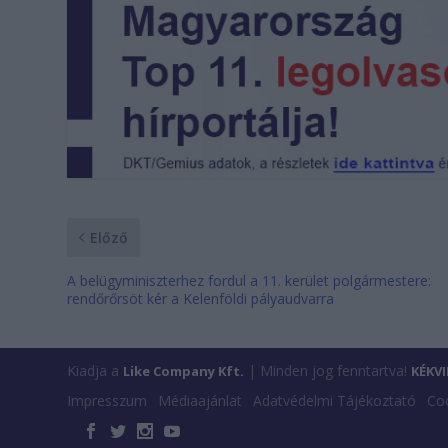
Előző
A belügyminiszterhez fordul a 11. kerület polgármestere:
rendőrőrsöt kér a Kelenföldi pályaudvarra
Kiadja a
| Minden jog fenntartva!
Like Company Kft.
KÉKV
Impresszum
Médiaajánlat
Adatvédelmi Tájékoztató
Coo