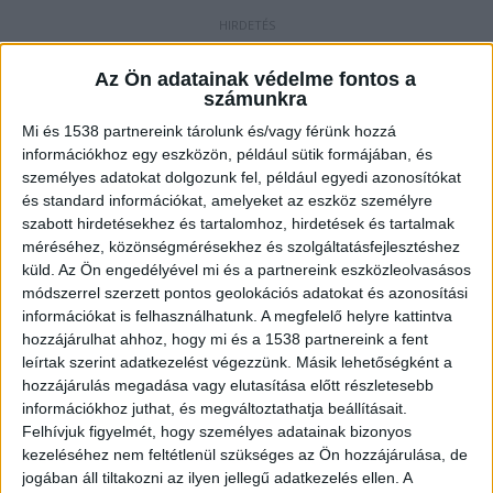
Tegnap történt
Az Ön adatainak védelme fontos a
A Veszprém vármegyei rendőrök május 18-án
számunkra
reggel 8:30 környékén Márkó térségében
Mi és 1538 partnereink tárolunk és/vagy férünk hozzá
információkhoz egy eszközön, például sütik formájában, és
szerettek volna megállítani egy magyar
személyes adatokat dolgozunk fel, például egyedi azonosítókat
rendszámos furgont. A sofőr nem működött
és standard információkat, amelyeket az eszköz személyre
szabott hirdetésekhez és tartalomhoz, hirdetések és tartalmak
együtt a zsarukkal.
A Kékvillogó.hu legfrissebb
méréséhez, közönségmérésekhez és szolgáltatásfejlesztéshez
híreit ide kattintva éred el.
küld.
Az Ön engedélyével mi és a partnereink eszközleolvasásos
módszerrel szerzett pontos geolokációs adatokat és azonosítási
információkat is felhasználhatunk. A megfelelő helyre kattintva
hozzájárulhat ahhoz, hogy mi és a 1538 partnereink a fent
leírtak szerint adatkezelést végezzünk. Másik lehetőségként a
hozzájárulás megadása vagy elutasítása előtt részletesebb
információkhoz juthat, és megváltoztathatja beállításait.
Felhívjuk figyelmét, hogy személyes adatainak bizonyos
kezeléséhez nem feltétlenül szükséges az Ön hozzájárulása, de
jogában áll tiltakozni az ilyen jellegű adatkezelés ellen. A