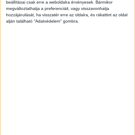
beállításai csak erre a weboldalra érvényesek. Bármikor
megváltoztathatja a preferenciáit, vagy visszavonhatja
hozzájárulását, ha visszatér erre az oldalra, és rákattint az oldal
alján található "Adatvédelem" gombra.
Továbbhajtott a furgonos
A rendőri jelzés ellenére továbbhajtó furgonost
üldözni kezdték a zsaruk. Végül a jármű sofőrje
elvesztette uralmát a gépkocsi felett, és egy
lehajtónál a szalagkorlátnál ütközött.
Menekülni kezdtek a tehergépkocsiban
utazók