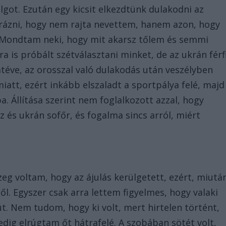
got. Ezután egy kicsit elkezdtünk dulakodni az
arázni, hogy nem rajta nevettem, hanem azon, hogy
l. Mondtam neki, hogy mit akarsz tőlem és semmi
a is próbált szétválasztani minket, de az ukrán férf
téve, az orosszal való dulakodás után veszélyben
iatt, ezért inkább elszaladt a sportpálya felé, majd
 Állítása szerint nem foglalkozott azzal, hogy
 és ukrán sofőr, és fogalma sincs arról, miért
eg voltam, hogy az ájulás kerülgetett, ezért, miutá
. Egyszer csak arra lettem figyelmes, hogy valaki
üt. Nem tudom, hogy ki volt, mert hirtelen történt,
edig elrúgtam őt hátrafelé. A szobában sötét volt,