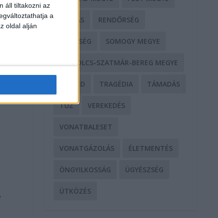
áll tiltakozni az
egváltoztathatja a
RABLÁS
RENDŐRSÉG
z oldal alján
SEGÍTSÉG
SOMOGY MEGYE
SZABOLCS-SZATMÁR-BEREG MEGYE
a
SZEGED
TRAGÉDIA
TÁMADÁS
TŰZ
VEREKEDÉS
VONATBALESET
VONATGÁZOLÁS
ÉLETMENTÉS
ÖNGYILKOSSÁG
ÜGYÉSZSÉG
ÜTKÖZÉS
,