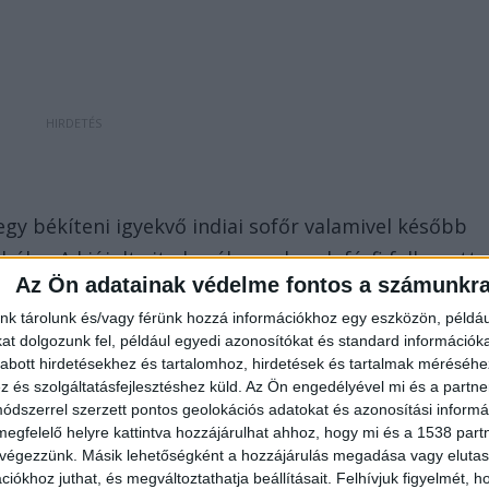
egy békíteni igyekvő indiai sofőr valamivel később
ába. A kiújult vita hevében a kazah férfi felkapott
Az Ön adatainak védelme fontos a számunkr
er halánték tájon, majd legalább közepes erővel
nk tárolunk és/vagy férünk hozzá információkhoz egy eszközön, példáu
őrt, megsértve a szívét is. A szakértő szerint a
t dolgozunk fel, például egyedi azonosítókat és standard információk
esélye sem volt a túlélésre. Az ügyész elmondása
abott hirdetésekhez és tartalomhoz, hirdetések és tartalmak méréséhe
sett, az orosz kamionosnak sikerült lefognia a kazah
és szolgáltatásfejlesztéshez küld.
Az Ön engedélyével mi és a partne
dszerrel szerzett pontos geolokációs adatokat és azonosítási informác
z ügyész emberölés bűntettével vádolta meg a kazah
megfelelő helyre kattintva hozzájárulhat ahhoz, hogy mi és a 1538 partne
indítványt már nem kívánta fenntartani.
 végezzünk. Másik lehetőségként a hozzájárulás megadása vagy elutasí
iókhoz juthat, és megváltoztathatja beállításait.
Felhívjuk figyelmét, 