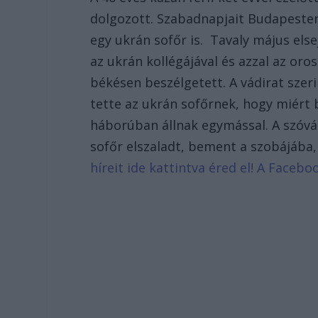
dolgozott. Szabadnapjait Budapesten,
egy ukrán sofőr is. Tavaly május elsej
az ukrán kollégájával és azzal az oros
békésen beszélgetett. A vádirat szeri
tette az ukrán sofőrnek, hogy miért 
háborúban állnak egymással. A szóvá
sofőr elszaladt, bement a szobájába, 
híreit ide kattintva éred el! A Face