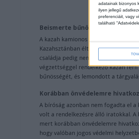
adatainak bizonyos k
ilyen jellegű adatke
preferenciáit, vagy v
található "Adatvéde
Beismerte bűnösségét
A kazah kamionos elmondta, hogy Kí
Kazahsztánban élt a két gyermekével é
TOV
családja pedig nem is tud arról, hog
végzettséggel rendelkező kazah férfi
bűnösségét, és lemondott a tárgyalás
Korábban önvédelemre hivatko
A bíróság azonban nem fogadta el a 
volt a rendelkezésre álló iratokkal. A
mert korábban önvédelemre hivatkozo
hogy valóban jogos védelmi helyzetb