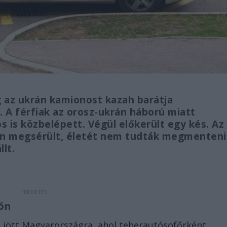
 az ukrán kamionost kazah barátja
 A férfiak az orosz-ukrán háború miatt
s is közbelépett. Végül előkerült egy kés. Az
rán megsérült, életét nem tudták megmenteni
llt.
ón
tt jött Magyarországra, ahol teherautósofőrként