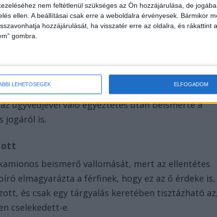
ezeléséhez nem feltétlenül szükséges az Ön hozzájárulása, de jogában 
zelés ellen. A beállításai csak erre a weboldalra érvényesek. Bármikor m
isszavonhatja hozzájárulását, ha visszatér erre az oldalra, és rákattint a
lem" gombra.
nában született 1979 októberében, és
s a feleségével. Ő tartotta el őket és az anyját is, 
ÁBBI LEHETŐSÉGEK
ELFOGADOM
y ő most börtönben ül. A villamosmérnöki
 az ügyvédjével való egyeztetés után beismerte a
 jogáról is.
zott
kamionos beismerő vallomását, mert az ellentétes
 bíró elmagyarázta a férfinek, hogy ez az ő érdeke is,
tt, és csak egy tárgyalás keretében tisztázható az
en cselekedett-e.