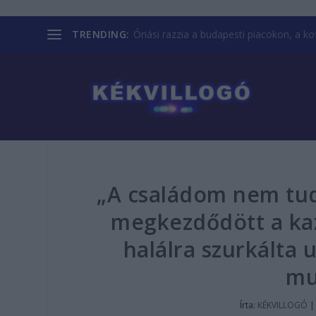
TRENDING:
Óriási razzia a budapesti piacokon, a kofá
„A családom nem tud
megkezdődött a kaz
halálra szurkálta 
mu
Írta:
KÉKVILLOGÓ