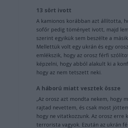
13 sört ivott
A kamionos korábban azt állította, h
sofőr pedig töményet ivott, majd lem
szerint egyikük sem beszélte a mási
Mellettük volt egy ukrán és egy orosz
emlékszik, hogy az orosz férfi szólíto
képzelni, hogy abból alakult ki a konf
hogy az nem tetszett neki.
A háború miatt vesztek össze
„Az orosz azt mondta nekem, hogy mi
rajtad nevettem, és csak most jöttem 
hogy ne vitatkozzunk. Az orosz erre
terrorista vagyok. Ezután az ukrán fé