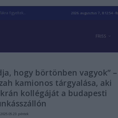
kra figyeltek...
2026. augusztus 7., 8:12:55
- I
FRISS
ja, hogy börtönben vagyok” –
ah kamionos tárgyalása, aki
ukrán kollégáját a budapesti
nkásszállón
|
2025.05.23. péntek