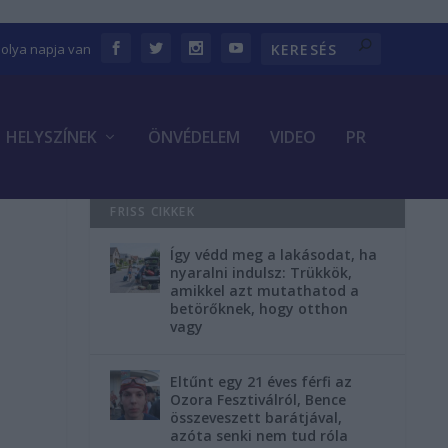
bolya napja van
HELYSZÍNEK
ÖNVÉDELEM
VIDEO
PR
FRISS CIKKEK
Így védd meg a lakásodat, ha
nyaralni indulsz: Trükkök,
amikkel azt mutathatod a
betörőknek, hogy otthon
vagy
Eltűnt egy 21 éves férfi az
Ozora Fesztiválról, Bence
összeveszett barátjával,
azóta senki nem tud róla