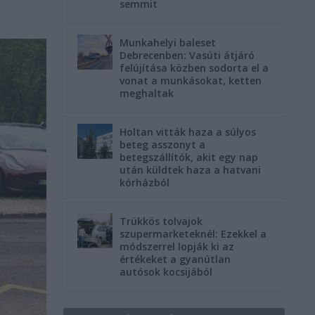
semmit
Munkahelyi baleset
Debrecenben: Vasúti átjáró
felújítása közben sodorta el a
vonat a munkásokat, ketten
meghaltak
Holtan vitták haza a súlyos
beteg asszonyt a
betegszállítók, akit egy nap
után küldtek haza a hatvani
kórházból
Trükkös tolvajok
szupermarketeknél: Ezekkel a
módszerrel lopják ki az
értékeket a gyanútlan
autósok kocsijából