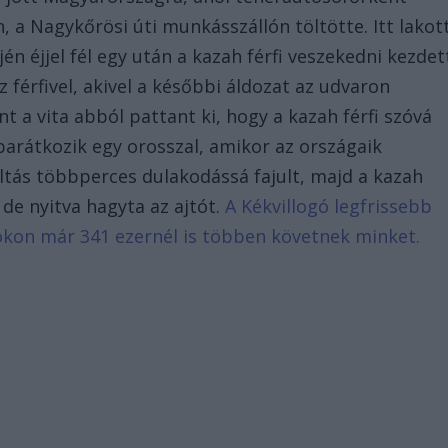
 a Nagykőrösi úti munkásszállón töltötte. Itt lakot
én éjjel fél egy után a kazah férfi veszekedni kezdet
z férfivel, akivel a későbbi áldozat az udvaron
nt a vita abból pattant ki, hogy a kazah férfi szóvá
barátkozik egy orosszal, amikor az országaik
ltás többperces dulakodássá fajult, majd a kazah
de nyitva hagyta az ajtót.
A Kékvillogó legfrissebb
bookon már 341 ezernél is többen követnek minket.