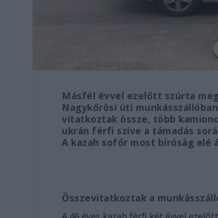
Másfél évvel ezelőtt szúrta meg
Nagykőrösi úti munkásszállóban.
vitatkoztak össze, több kamiono
ukrán férfi szíve a támadás so
A kazah sofőr most bíróság elé á
Összevitatkoztak a munkásszáll
A 46 éves kazah férfi két évvel ezelő