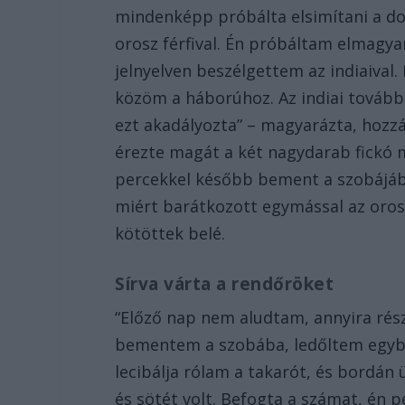
mindenképp próbálta elsimítani a dol
orosz férfival. Én próbáltam elmagy
jelnyelven beszélgettem az indiaiva
közöm a háborúhoz. Az indiai továbbr
ezt akadályozta” – magyarázta, hozzá
érezte magát a két nagydarab fickó m
percekkel később bement a szobájába.
miért barátkozott egymással az orosz
kötöttek belé.
Sírva várta a rendőröket
“Előző nap nem aludtam, annyira rész
bementem a szobába, ledőltem egyből
lecibálja rólam a takarót, és bordán 
és sötét volt. Befogta a számat, én p