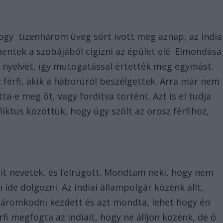
ogy tizenhárom üveg sört ivott meg aznap, az india
entek a szobájából cigizni az épület elé. Elmondása
k nyelvét, így mutogatással értették meg egymást.
 férfi, akik a háborúról beszélgettek. Arra már nem
tta-e meg őt, vagy fordítva történt. Azt is el tudja
liktus közöttük, hogy úgy szólt az orosz férfihoz,
t nevetek, és felrúgott. Mondtam neki, hogy nem
ide dolgozni. Az indiai állampolgár közénk állt,
 káromkodni kezdett és azt mondta, lehet hogy én
rfi megfogta az indiait, hogy ne álljon közénk, de ő