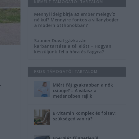
KIEMELT TÁMOGATÓI TARTALOM
Mennyi ideig bírja az ember melegvíz
nélkül? Mennyire fontos a villanybojler
a modern otthonokban?
Saunier Duval gázkazán
karbantartása a tél előtt – Hogyan
készüljünk fel a hóra és fagyra?
FRISS TÁMOGATÓI TARTALOM
.
Miért fáj gyakrabban a nők
csípője? – A válasz a
medencében rejlik
B-vitamin komplex és folsav:
szükséged van rá?
Energiát függetlenül: