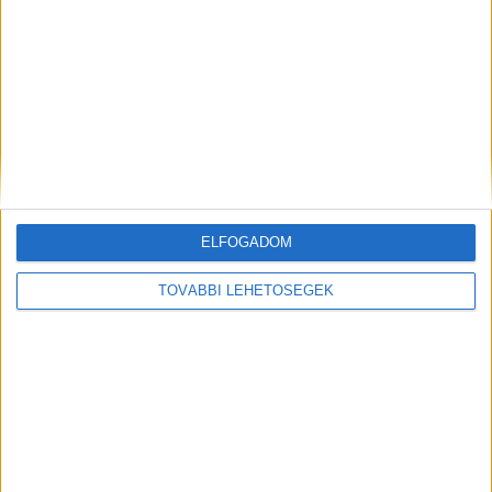
MEGOSZTÁS:
ELFOGADOM
TOVÁBBI LEHETŐSÉGEK
Előző
Következő
Airsoft fegyverrel lövöldözött a
Rengeteg pénzt találtak a
járókelőkre egy húszéves
nyomozók a titkos
autós Hatvan belvárosában,
páncélszekrényekben – Újabb
nagy bajba került a fiatal srác
12 gyanúsított az óbudai és II.