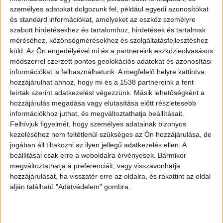
személyes adatokat dolgozunk fel, például egyedi azonosítókat
és standard információkat, amelyeket az eszköz személyre
Hárman mentek fürdeni
szabott hirdetésekhez és tartalomhoz, hirdetések és tartalmak
méréséhez, közönségmérésekhez és szolgáltatásfejlesztéshez
Még el sem kezdődött a nyári szezon, máris
küld.
Az Ön engedélyével mi és a partnereink eszközleolvasásos
tragédia történt Hejőkeresztúrban, a Debreceni-
módszerrel szerzett pontos geolokációs adatokat és azonosítási
információkat is felhasználhatunk. A megfelelő helyre kattintva
tónál. Három fiatalkorú fiú ment fürdeni és
hozzájárulhat ahhoz, hogy mi és a 1538 partnereink a fent
“használatba vették az ott kikötött, más
leírtak szerint adatkezelést végezzünk. Másik lehetőségként a
tulajdonát képező vízibiciklit” – írta
Facebook-
hozzájárulás megadása vagy elutasítása előtt részletesebb
információkhoz juthat, és megváltoztathatja beállításait.
oldalán
a Neptun Búvár Klub és Mentőcsapat. A
Felhívjuk figyelmét, hogy személyes adatainak bizonyos
parttól mintegy 60–70 méterre a jármű süllyedni
kezeléséhez nem feltétlenül szükséges az Ön hozzájárulása, de
jogában áll tiltakozni az ilyen jellegű adatkezelés ellen. A
kezdett, ketten sikeresen kiúsztak, harmadik
beállításai csak erre a weboldalra érvényesek. Bármikor
társuk azonban eltűnt a vízben. Az egyik fiatal
megváltoztathatja a preferenciáit, vagy visszavonhatja
hozzájárulását, ha visszatér erre az oldalra, és rákattint az oldal
sem viselt mentőmellényt, és a vízibicikli műszaki
alján található "Adatvédelem" gombra.
állapota sem volt megfelelő.
A Kékvillogó
legfrissebb híreit ide kattintva éred el! A