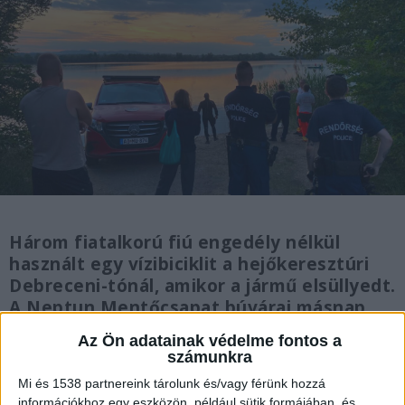
Három fiatalkorú fiú engedély nélkül
használt egy vízibiciklit a hejőkeresztúri
Debreceni-tónál, amikor a jármű elsüllyedt.
A Neptun Mentőcsapat búvárai másnap
reggel találták meg az eltűnt fiú
Az Ön adatainak védelme fontos a
holttestét.
számunkra
Mi és 1538 partnereink tárolunk és/vagy férünk hozzá
információkhoz egy eszközön, például sütik formájában, és