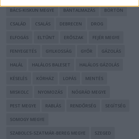
BÁCS-KISKUN MEGYE
BÁNTALMAZÁS
BÖRTÖN
CSALÁD
CSALÁS
DEBRECEN
DROG
ELFOGÁS
ELTŰNT
ERŐSZAK
FEJÉR MEGYE
FENYEGETÉS
GYILKOSSÁG
GYŐR
GÁZOLÁS
HALÁL
HALÁLOS BALESET
HALÁLOS GÁZOLÁS
KÉSELÉS
KÓRHÁZ
LOPÁS
MENTÉS
MISKOLC
NYOMOZÁS
NÓGRÁD MEGYE
PEST MEGYE
RABLÁS
RENDŐRSÉG
SEGÍTSÉG
SOMOGY MEGYE
SZABOLCS-SZATMÁR-BEREG MEGYE
SZEGED