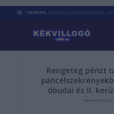
TRENDING:
Óriási razzia a budapesti piacokon, a kofá
Rengeteg pénzt ta
páncélszekrényekbe
óbudai és II. ker
Írta:
Kékvillogo.hu
|