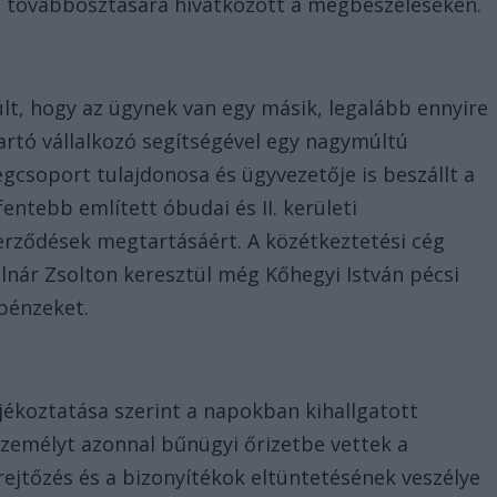
ső továbbosztására hivatkozott a megbeszéléseken.
lt, hogy az ügynek van egy másik, legalább ennyire
artó vállalkozó segítségével egy nagymúltú
égcsoport tulajdonosa és ügyvezetője is beszállt a
entebb említett óbudai és II. kerületi
rződések megtartásáért. A közétkeztetési cég
lnár Zsolton keresztül még Kőhegyi István pécsi
őpénzeket.
ékoztatása szerint a napokban kihallgatott
személyt azonnal bűnügyi őrizetbe vettek a
rejtőzés és a bizonyítékok eltüntetésének veszélye