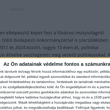
 elképesztő képet fest a fővárosi mutyivilágról.
, több budapesti önkormányzattal is szerződésben
011 és 2024 között, vagyis 13 éven át, politikai
n átívelve vesztegetett meg vezető politikusokat. 
folyamatos biztosítása és a feltételek javítása volt, 
Az Ön adatainak védelme fontos a számunkr
 meghaladja a 2 milliárd forintot.
nk tárolunk és/vagy férünk hozzá információkhoz egy eszközön, példáu
t dolgozunk fel, például egyedi azonosítókat és standard információk
abott hirdetésekhez és tartalomhoz, hirdetések és tartalmak méréséhe
és szolgáltatásfejlesztéshez küld.
Az Ön engedélyével mi és a partne
dszerrel szerzett pontos geolokációs adatokat és azonosítási informác
megfelelő helyre kattintva hozzájárulhat ahhoz, hogy mi és a 1538 partne
 végezzünk. Másik lehetőségként a hozzájárulás megadása vagy elutasí
apesti III. kerületi önkormányzatnál indult be, aho
iókhoz juthat, és megváltoztathatja beállításait.
Felhívjuk figyelmét, 