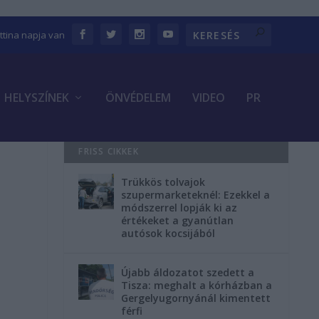
ettina napja van
HELYSZÍNEK
ÖNVÉDELEM
VIDEO
PR
FRISS CIKKEK
Trükkös tolvajok
szupermarketeknél: Ezekkel a
módszerrel lopják ki az
értékeket a gyanútlan
autósok kocsijából
Újabb áldozatot szedett a
Tisza: meghalt a kórházban a
Gergelyugornyánál kimentett
férfi