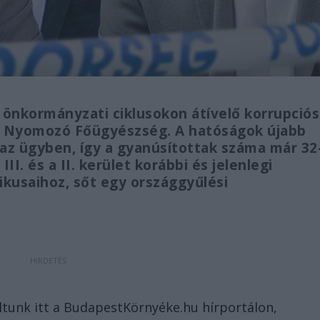
 önkormányzati ciklusokon átívelő korrupciós
ti Nyomozó Főügyészség. A hatóságok újabb
az ügyben, így a gyanúsítottak száma már 32
II. és a II. kerület korábbi és jelenlegi
tikusaihoz, sőt egy országgyűlési
ltunk itt a BudapestKörnyéke.hu hírportálon,