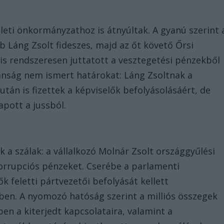
rületi önkormányzathoz is átnyúltak. A gyanú szerint 
b Láng Zsolt fideszes, majd az őt követő Őrsi
is rendszeresen juttatott a vesztegetési pénzekből
lanság nem ismert határokat: Láng Zsoltnak a
tán is fizettek a képviselők befolyásolásáért, de
apott a jussból.
k a szálak: a vállalkozó Molnár Zsolt országgyűlési
korrupciós pénzeket. Cserébe a parlamenti
 feletti pártvezetői befolyását kellett
ben. A nyomozó hatóság szerint a milliós összegek
en a kiterjedt kapcsolataira, valamint a