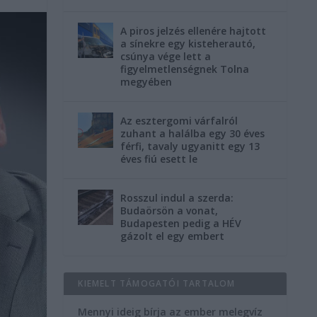
A piros jelzés ellenére hajtott
a sínekre egy kisteherautó,
csúnya vége lett a
figyelmetlenségnek Tolna
megyében
Az esztergomi várfalról
zuhant a halálba egy 30 éves
férfi, tavaly ugyanitt egy 13
éves fiú esett le
Rosszul indul a szerda:
Budaörsön a vonat,
Budapesten pedig a HÉV
gázolt el egy embert
KIEMELT TÁMOGATÓI TARTALOM
Mennyi ideig bírja az ember melegvíz