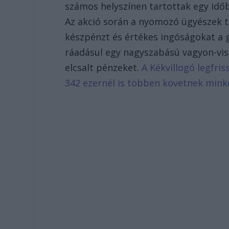
számos helyszínen tartottak egy idő
Az akció során a nyomozó ügyészek t
készpénzt és értékes ingóságokat a 
ráadásul egy nagyszabású vagyon-vissz
elcsalt pénzeket.
A Kékvillogó legfri
342 ezernél is többen követnek mink