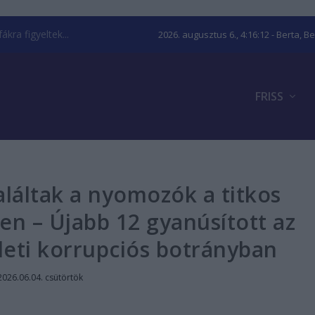
kra figyeltek...
2026. augusztus 6., 4:16:13
- Berta, B
FRISS
láltak a nyomozók a titkos
n – Újabb 12 gyanúsított az
ületi korrupciós botrányban
2026.06.04. csütörtök