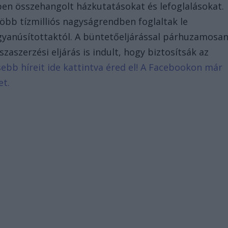
ben összehangolt házkutatásokat és lefoglalásokat.
öbb tízmilliós nagyságrendben foglaltak le
gyanúsítottaktól. A büntetőeljárással párhuzamosa
aszerzési eljárás is indult, hogy biztosítsák az
ssebb híreit ide kattintva éred el! A Facebookon már
et.