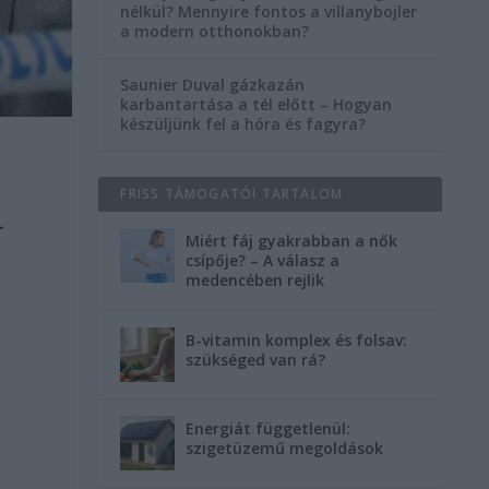
nélkül? Mennyire fontos a villanybojler
a modern otthonokban?
Saunier Duval gázkazán
karbantartása a tél előtt – Hogyan
készüljünk fel a hóra és fagyra?
FRISS TÁMOGATÓI TARTALOM
-
Miért fáj gyakrabban a nők
csípője? – A válasz a
medencében rejlik
B-vitamin komplex és folsav:
szükséged van rá?
Energiát függetlenül:
szigetüzemű megoldások