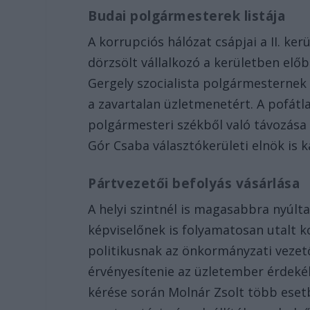
Budai polgármesterek listája
A korrupciós hálózat csápjai a II. ke
dörzsölt vállalkozó a kerületben előb
Gergely szocialista polgármesternek 
a zavartalan üzletmenetért. A pofát
polgármesteri székből való távozása u
Gór Csaba választókerületi elnök is k
Pártvezetői befolyás vásárlása
A helyi szintnél is magasabbra nyúlta
képviselőnek is folyamatosan utalt 
politikusnak az önkormányzati vezetők
érvényesítenie az üzletember érdeké
kérése során Molnár Zsolt több esetb