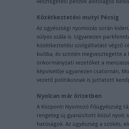
vesztegetési pénzek állítólagos bel
Közétkeztetési mutyi Pécsig
Az ügyészségi nyomozás során kiderü
súlyos szála is. Ugyanezen parkfennt
közétkeztetési szolgáltatást végző c
buliba, és szintén megvesztegette a f
önkormányzati vezetőket a menzasze
képviselője ugyanezen csatornán, Mo
vezető politikusnak is juttatott ken
Nyolcan már őrizetben
A Központi Nyomozó Főügyészség táj
rengeteg új gyanúsított közül nyolc 
hatóságok. Az ügyészség a szökés, el