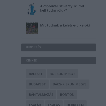
A csőbúvár szivattyúk: mit
kell tudni róluk?
n
Mit tudnak a keleti e-bike-ok?
HIRDETÉS
CÍMKÉK
BALESET
BORSOD MEGYE
BUDAPEST
BÁCS-KISKUN MEGYE
BÁNTALMAZÁS
BÖRTÖN
CSALÁD
CSALÁS
DEBRECEN