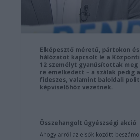
Elképesztő méretű, pártokon és
hálózatot kapcsolt le a Közpon
12 személyt gyanúsítottak meg 
re emelkedett – a szálak pedig a I
fideszes, valamint baloldali poli
képviselőhöz vezetnek.
Összehangolt ügyészségi akció
Ahogy arról az elsők között beszámo