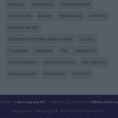
MISKOLC
NYOMOZÁS
NÓGRÁD MEGYE
PEST MEGYE
RABLÁS
RENDŐRSÉG
SEGÍTSÉG
SOMOGY MEGYE
SZABOLCS-SZATMÁR-BEREG MEGYE
SZEGED
TRAGÉDIA
TÁMADÁS
TŰZ
VEREKEDÉS
VONATBALESET
VONATGÁZOLÁS
ÉLETMENTÉS
ÖNGYILKOSSÁG
ÜGYÉSZSÉG
ÜTKÖZÉS
Kiadja a
| Minden jog fenntartva!
Like Company Kft.
KÉKVILLOGO.hu
Impresszum
Médiaajánlat
Adatvédelmi Tájékoztató