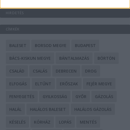
HIRDETÉS
CÍMKÉK
BALESET
BORSOD MEGYE
BUDAPEST
BÁCS-KISKUN MEGYE
BÁNTALMAZÁS
BÖRTÖN
CSALÁD
CSALÁS
DEBRECEN
DROG
ELFOGÁS
ELTŰNT
ERŐSZAK
FEJÉR MEGYE
FENYEGETÉS
GYILKOSSÁG
GYŐR
GÁZOLÁS
HALÁL
HALÁLOS BALESET
HALÁLOS GÁZOLÁS
KÉSELÉS
KÓRHÁZ
LOPÁS
MENTÉS