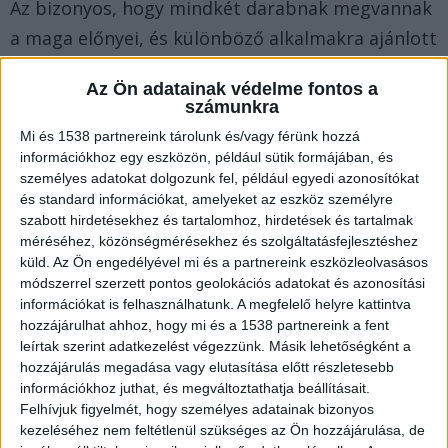
Az bizonyos, hogy mindkét darabnak megvannak
a maga előnyei, és különböző alkalmakra ajánlott
viselni őket. Mi alapján döntsünk hát? Nézzük
Az Ön adatainak védelme fontos a
meg, milyen szempontokat érdemes mérlegelni,
számunkra
hogy a legjobbat hozd ki az öltözékedből!
Mi és 1538 partnereink tárolunk és/vagy férünk hozzá
információkhoz egy eszközön, például sütik formájában, és
személyes adatokat dolgozunk fel, például egyedi azonosítókat
Kényelmes mindennapok
és standard információkat, amelyeket az eszköz személyre
szabott hirdetésekhez és tartalomhoz, hirdetések és tartalmak
méréséhez, közönségmérésekhez és szolgáltatásfejlesztéshez
A
Mirage Shopnál kapható tunika
az egyik
küld.
Az Ön engedélyével mi és a partnereink eszközleolvasásos
legkényelmesebb felsőrész, amit csak
módszerrel szerzett pontos geolokációs adatokat és azonosítási
választhatsz. Számos testalkaton remekül mutat,
információkat is felhasználhatunk. A megfelelő helyre kattintva
hozzájárulhat ahhoz, hogy mi és a 1538 partnereink a fent
és sokféleképpen kombinálható. A hétköznapi
leírtak szerint adatkezelést végezzünk. Másik lehetőségként a
rohanásban, amikor munka, bevásárlás vagy
hozzájárulás megadása vagy elutasítása előtt részletesebb
információkhoz juthat, és megváltoztathatja beállításait.
gyerekek kísérése a napi program, a tunika igazi
Felhívjuk figyelmét, hogy személyes adatainak bizonyos
áldás lehet. Könnyen párosítható leggingsszel
kezeléséhez nem feltétlenül szükséges az Ön hozzájárulása, de