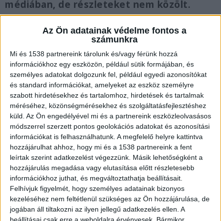
médiában, de részleteket nem közölt.
Az Ön adatainak védelme fontos a
számunkra
Mi és 1538 partnereink tárolunk és/vagy férünk hozzá
Temetkezési autó jött
információkhoz egy eszközön, például sütik formájában, és
személyes adatokat dolgozunk fel, például egyedi azonosítókat
Az
Érdiszemmel blog
bejegyzése szerint
és standard információkat, amelyeket az eszköz személyre
szemtanúk helyi csoportokban arról számoltak
szabott hirdetésekhez és tartalomhoz, hirdetések és tartalmak
méréséhez, közönségmérésekhez és szolgáltatásfejlesztéshez
be, hogy alig negyedórával a nyitás után
küld.
Az Ön engedélyével mi és a partnereink eszközleolvasásos
rendőrségi járőrautót és egy temetkezési
módszerrel szerzett pontos geolokációs adatokat és azonosítási
vállalkozó autóját látták az üzlet előtt, de az nem
információkat is felhasználhatunk. A megfelelő helyre kattintva
hozzájárulhat ahhoz, hogy mi és a 1538 partnereink a fent
derült ki, hogy vásárló vagy áruházi dolgozó
leírtak szerint adatkezelést végezzünk. Másik lehetőségként a
vesztette életét.
A Kékvillogó legfrissebb híreit
hozzájárulás megadása vagy elutasítása előtt részletesebb
információkhoz juthat, és megváltoztathatja beállításait.
ide kattintva éred el! A Facebookon már 341
Felhívjuk figyelmét, hogy személyes adatainak bizonyos
ezernél is többen követnek minket.
kezeléséhez nem feltétlenül szükséges az Ön hozzájárulása, de
jogában áll tiltakozni az ilyen jellegű adatkezelés ellen. A
beállításai csak erre a weboldalra érvényesek. Bármikor