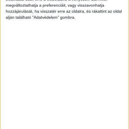
megváltoztathatja a preferenciáit, vagy visszavonhatja
hozzájárulását, ha visszatér erre az oldalra, és rákattint az oldal
alján található "Adatvédelem" gombra.
Megszólalt a Lidl
A hvg.hu megkereste a Lidl Magyarország
sajtóosztályát, ahonnan azt a választ kapták,
hogy az áruház egyik munkavállalója lett rosszul,