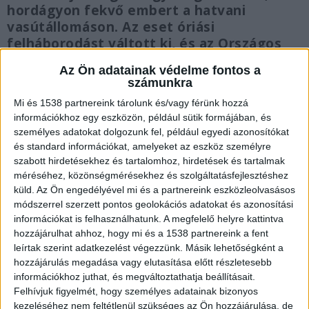
hordágyon fekvő embert a hatvani
vasútállomáson. Az eset óriási
felháborodást váltott ki, és az Országos
Mentőszolgálat azonnal elbocsátotta a
Az Ön adatainak védelme fontos a
mentőst a brutális bántalmazás után. Az
számunkra
esetről készült videót cikkünk végén
Mi és 1538 partnereink tárolunk és/vagy férünk hozzá
tudod megnézni.
információkhoz egy eszközön, például sütik formájában, és
személyes adatokat dolgozunk fel, például egyedi azonosítókat
és standard információkat, amelyeket az eszköz személyre
szabott hirdetésekhez és tartalomhoz, hirdetések és tartalmak
méréséhez, közönségmérésekhez és szolgáltatásfejlesztéshez
Egy vonatból rögzítették az esetet
küld.
Az Ön engedélyével mi és a partnereink eszközleolvasásos
módszerrel szerzett pontos geolokációs adatokat és azonosítási
Az RTL Híradó október 8-án közzétett egy videót,
információkat is felhasználhatunk. A megfelelő helyre kattintva
amelyet a hatvan vasútállomáson rögzítettek egy
hozzájárulhat ahhoz, hogy mi és a 1538 partnereink a fent
leírtak szerint adatkezelést végezzünk. Másik lehetőségként a
vonatból. A felvétel az látszik, a peronon egy
hozzájárulás megadása vagy elutasítása előtt részletesebb
szirénázó mentőautó áll. Pár másodperccel
információkhoz juthat, és megváltoztathatja beállításait.
Felhívjuk figyelmét, hogy személyes adatainak bizonyos
később pedig már egy megbilincselt férfi fekszik
kezeléséhez nem feltétlenül szükséges az Ön hozzájárulása, de