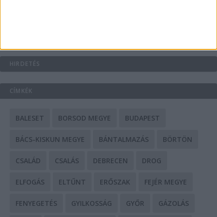
Mit tudnak a keleti e-bike-ok?
HIRDETÉS
CÍMKÉK
BALESET
BORSOD MEGYE
BUDAPEST
BÁCS-KISKUN MEGYE
BÁNTALMAZÁS
BÖRTÖN
CSALÁD
CSALÁS
DEBRECEN
DROG
ELFOGÁS
ELTŰNT
ERŐSZAK
FEJÉR MEGYE
FENYEGETÉS
GYILKOSSÁG
GYŐR
GÁZOLÁS