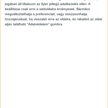
a hordágyon, akit a mögötte álló mentős
jogában áll tiltakozni az ilyen jellegű adatkezelés ellen. A
beállításai csak erre a weboldalra érvényesek. Bármikor
váratlanul, hátulról teljes erőből fejbe rúgott.
megváltoztathatja a preferenciáit, vagy visszavonhatja
Ezután a bántalmazott férfi magatehetetlenül
hozzájárulását, ha visszatér erre az oldalra, és rákattint az oldal
elterült. Mint utóbb kiderült, azért hívtak
alján található "Adatvédelem" gombra.
mentőt a vasutasok a zavart áldozathoz, mert
korábban a vonat elé akarta vetni magát.
A
Kékvillogó legfrissebb híreit ide kattintva éred el!
A Facebookon már 342 ezernél is többen
követnek minket.