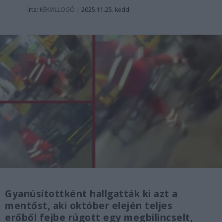
Írta:
KÉKVILLOGÓ
|
2025.11.25. kedd
Gyanúsítottként hallgatták ki azt a
mentőst, aki október elején teljes
erőből fejbe rúgott egy megbilincselt,