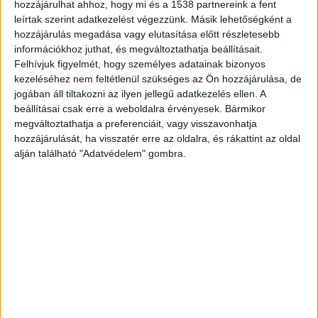
versenyképesség hogyan alakul, amikor
hozzájárulhat ahhoz, hogy mi és a 1538 partnereink a fent
leírtak szerint adatkezelést végezzünk. Másik lehetőségként a
különböző pénzügyi feltételeket
kínálnak a
hozzájárulás megadása vagy elutasítása előtt részletesebb
vállalkozásoknak? Ezt az aggasztó kérdést
információkhoz juthat, és megváltoztathatja beállításait.
Felhívjuk figyelmét, hogy személyes adatainak bizonyos
próbálja orvosolni a Széchenyi Kártya Program az
kezeléséhez nem feltétlenül szükséges az Ön hozzájárulása, de
egységes finanszírozási feltételek biztosításával,
jogában áll tiltakozni az ilyen jellegű adatkezelés ellen. A
beállításai csak erre a weboldalra érvényesek. Bármikor
a magyar kis- és középvállalkozások számára.
megváltoztathatja a preferenciáit, vagy visszavonhatja
hozzájárulását, ha visszatér erre az oldalra, és rákattint az oldal
A program célja, hogy a vállalkozók számára egy
alján található "Adatvédelem" gombra.
könnyebben tervezhető és fenntartható üzleti
környezetet teremtsen, amely a hosszú távú
növekedési célok elérésében segíthet. Tóth
Róbert, a KAVOSZ Zrt. vezérigazgató-helyettese
szerint ebben az évben már közel 57 ezer
hiteligénylést regisztráltak a teljes hálózatukban,
ami az idei évre nézve 2200 milliárd forintos