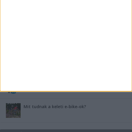
Miért fáj gyakrabban a nők csípője? – A válasz a
medencében rejlik
B-vitamin komplex és folsav: szükséged van rá?
Energiát függetlenül: szigetüzemű megoldások
A csőbúvár szivattyúk: mit kell tudni róluk?
Mit tudnak a keleti e-bike-ok?