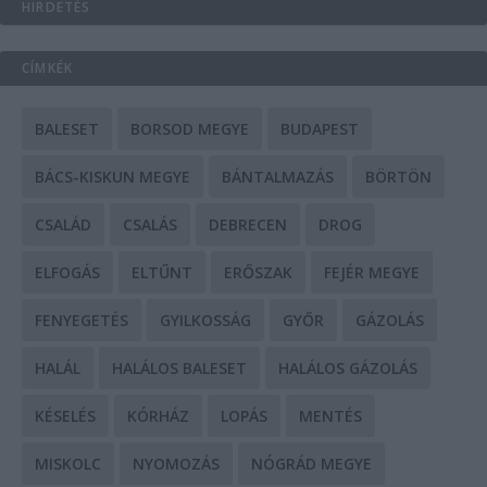
HIRDETÉS
CÍMKÉK
BALESET
BORSOD MEGYE
BUDAPEST
BÁCS-KISKUN MEGYE
BÁNTALMAZÁS
BÖRTÖN
CSALÁD
CSALÁS
DEBRECEN
DROG
ELFOGÁS
ELTŰNT
ERŐSZAK
FEJÉR MEGYE
FENYEGETÉS
GYILKOSSÁG
GYŐR
GÁZOLÁS
HALÁL
HALÁLOS BALESET
HALÁLOS GÁZOLÁS
KÉSELÉS
KÓRHÁZ
LOPÁS
MENTÉS
MISKOLC
NYOMOZÁS
NÓGRÁD MEGYE