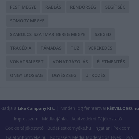
PEST MEGYE
RABLÁS
RENDŐRSÉG
SEGÍTSÉG
SOMOGY MEGYE
SZABOLCS-SZATMÁR-BEREG MEGYE
SZEGED
TRAGÉDIA
TÁMADÁS
TŰZ
VEREKEDÉS
VONATBALESET
VONATGÁZOLÁS
ÉLETMENTÉS
ÖNGYILKOSSÁG
ÜGYÉSZSÉG
ÜTKÖZÉS
Kiadja a
| Minden jog fenntartva!
Like Company Kft.
KÉKVILLOGO.hu
Impresszum
Médiaajánlat
Adatvédelmi Tájékoztató
Cookie tájékoztató
BudaPestkörnyéke.hu
IngatlanHírek.com
BalatonKörnyéke.hu
Közösségi Média Moderációs Elvek
DSA