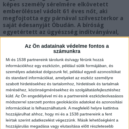
képes személy sérelmére elkövetett
emberöléssel vádolt 61 éves nőt, aki
megfojtotta egy párnával szilveszterkor a
saját édesanyját Óbudán. A bíróság
egyetértett az ügyészség indítványával,
és elrendelte az asszony
kényszergyógykezelését. Felelevenítünk
Az Ön adatainak védelme fontos a
számunkra
egy nagy visszhangot kiváltott ügyet 2021
szilveszter napjáról.
Mi és 1538 partnereink tárolunk és/vagy férünk hozzá
információkhoz egy eszközön, például sütik formájában, és
személyes adatokat dolgozunk fel, például egyedi azonosítókat
és standard információkat, amelyeket az eszköz személyre
szabott hirdetésekhez és tartalomhoz, hirdetések és tartalmak
méréséhez, közönségmérésekhez és szolgáltatásfejlesztéshez
Lánya gondozta beteg anyját
küld.
Az Ön engedélyével mi és a partnereink eszközleolvasásos
A nő közel 20 évig élt együtt az édesanyjával
módszerrel szerzett pontos geolokációs adatokat és azonosítási
információkat is felhasználhatunk. A megfelelő helyre kattintva
Óbudán. Az idős asszony egészségi állapota
hozzájárulhat ahhoz, hogy mi és a 1538 partnereink a fent
fokozatosan leromlott, és a mindennapi
leírtak szerint adatkezelést végezzünk. Másik lehetőségként a
hozzájárulás megadása vagy elutasítása előtt részletesebb