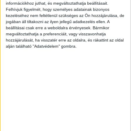
ellátásáról fiatal korától pszichiátriai kezelés
információkhoz juthat, és megváltoztathatja beállításait.
alatt álló lánya gondoskodott.
A Kékvillogó
Felhívjuk figyelmét, hogy személyes adatainak bizonyos
kezeléséhez nem feltétlenül szükséges az Ön hozzájárulása, de
legfrissebb híreit ide kattintva éred el! A
jogában áll tiltakozni az ilyen jellegű adatkezelés ellen. A
Facebookon már 341 ezernél is többen követnek
beállításai csak erre a weboldalra érvényesek. Bármikor
minket.
megváltoztathatja a preferenciáit, vagy visszavonhatja
hozzájárulását, ha visszatér erre az oldalra, és rákattint az oldal
alján található "Adatvédelem" gombra.