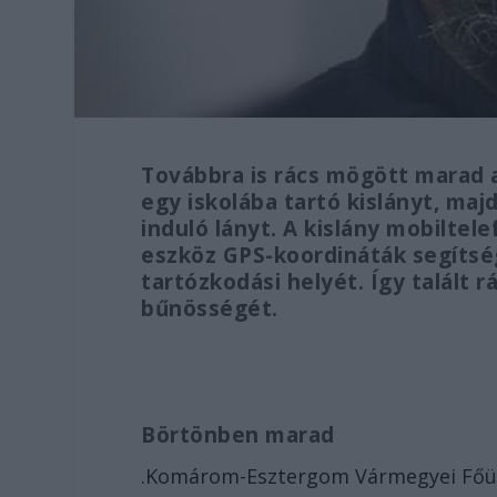
Továbbra is rács mögött marad az
egy iskolába tartó kislányt, ma
induló lányt. A kislány mobiltel
eszköz GPS-koordináták segíts
tartózkodási helyét. Így talált 
bűnösségét.
Börtönben marad
.Komárom-Esztergom Vármegyei Főügy