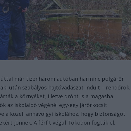
 ezúttal már tizenhárom autóban harminc polgárőr
aki után szabályos hajtóvadászat indult – rendőrök,
árták a környéket, illetve drónt is a magasba
ök az iskolaidő végénél egy-egy járőrkocsit
etve a közeli annavölgyi iskolához, hogy biztonságot
ekért jönnek. A férfit végül Tokodon fogták el.