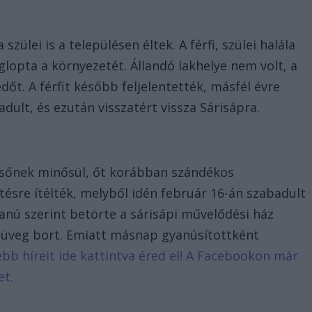
szülei is a településen éltek. A férfi, szülei halála
lopta a környezetét. Állandó lakhelye nem volt, a
dőt. A férfit később feljelentették, másfél évre
dult, és ezután visszatért vissza Sárisápra.
aesőnek minősül, őt korábban szándékos
sre ítélték, melyből idén február 16-án szabadult
yanú szerint betörte a sárisápi művelődési ház
y üveg bort. Emiatt másnap gyanúsítottként
sebb híreit ide kattintva éred el! A Facebookon már
et.