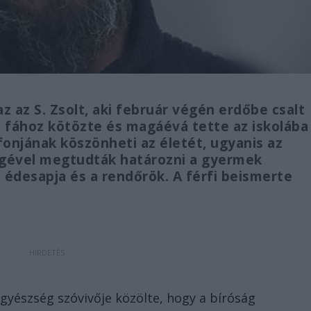
 az S. Zsolt, aki február végén erdőbe csalt
jd fához kötözte és magáévá tette az iskolába
efonjának köszönheti az életét, ugyanis az
égével megtudták határozni a gyermek
rá édesapja és a rendőrök. A férfi beismerte
észség szóvivője közölte, hogy a bíróság