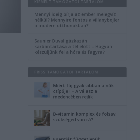
KIEMELT TÁMOGATÓI TARTALOM
Mennyi ideig bírja az ember melegvíz
nélkül? Mennyire fontos a villanybojler
a modern otthonokban?
Saunier Duval gázkazán
karbantartása a tél előtt – Hogyan
készüljünk fel a hóra és fagyra?
FRISS TÁMOGATÓI TARTALOM
Miért fáj gyakrabban a nők
csípője? – A válasz a
medencében rejlik
B-vitamin komplex és folsav:
szükséged van rá?
Energiát függetlenül: