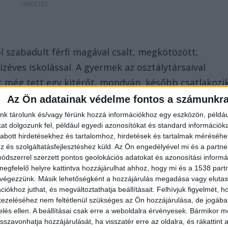
 szabadult férfi magával csalt, megkötözött,
zéves iskolással. A gyermek az osztálytársaival
őtt még tett egy kitérőt, mondván, később csatlakozi
ont nem érkezett meg, a barátnője szólt a
Az Ön adatainak védelme fontos a számunkr
e, mégis hiányzik, így keresni kezdték.
nk tárolunk és/vagy férünk hozzá információkhoz egy eszközön, példáu
t dolgozunk fel, például egyedi azonosítókat és standard információk
abott hirdetésekhez és tartalomhoz, hirdetések és tartalmak méréséhe
és szolgáltatásfejlesztéshez küld.
Az Ön engedélyével mi és a partne
dszerrel szerzett pontos geolokációs adatokat és azonosítási informác
megfelelő helyre kattintva hozzájárulhat ahhoz, hogy mi és a 1538 partne
 végezzünk. Másik lehetőségként a hozzájárulás megadása vagy elutasí
iókhoz juthat, és megváltoztathatja beállításait.
Felhívjuk figyelmét, 
 9 éves kislány eltűnt. Az édesapa a lánynál lévő
ezeléséhez nem feltétlenül szükséges az Ön hozzájárulása, de jogában 
onosítani, hogy merre lehet. A rendőrségre reggel
zelés ellen. A beállításai csak erre a weboldalra érvényesek. Bármikor m
kérték a polgárőrök segítségét is. A Komárom-
isszavonhatja hozzájárulását, ha visszatér erre az oldalra, és rákattint a