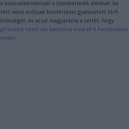
 bűncselekménnyel a tizenkettedik életévét be
tett nemi erőszak bűntettével gyanúsított férfi
bűnösségét, és azzal magyarázta a tettét, hogy
egfrissebb híreit ide kattintva éred el! A Facebookon
minket.