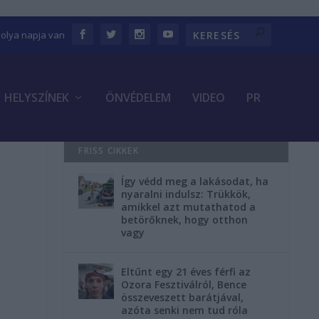
bolya napja van
HELYSZÍNEK
ÖNVÉDELEM
VIDEO
PR
FRISS CIKKEK
Így védd meg a lakásodat, ha
nyaralni indulsz: Trükkök,
amikkel azt mutathatod a
betörőknek, hogy otthon
vagy
Eltűnt egy 21 éves férfi az
Ozora Fesztiválról, Bence
összeveszett barátjával,
azóta senki nem tud róla