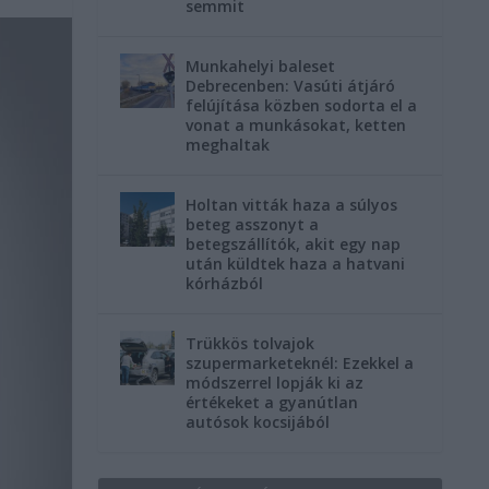
semmit
Munkahelyi baleset
Debrecenben: Vasúti átjáró
felújítása közben sodorta el a
vonat a munkásokat, ketten
meghaltak
Holtan vitták haza a súlyos
beteg asszonyt a
betegszállítók, akit egy nap
után küldtek haza a hatvani
kórházból
Trükkös tolvajok
szupermarketeknél: Ezekkel a
módszerrel lopják ki az
értékeket a gyanútlan
autósok kocsijából