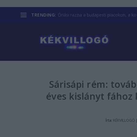
TRENDING:
Óriási razzia a budapesti piacokon, a kofá
Sárisápi rém: tová
éves kislányt fához 
Írta:
KÉKVILLOGÓ