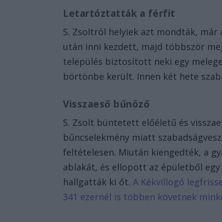
Letartóztatták a férfit
S. Zsoltról helyiek azt mondták, már a 
után inni kezdett, majd többször meg
település biztosított neki egy melege
börtönbe került. Innen két hete szaba
Visszaeső bűnöző
S. Zsolt büntetett előéletű és vissz
bűncselekmény miatt szabadságveszté
feltételesen. Miután kiengedték, a g
ablakát, és ellopott az épületből eg
hallgatták ki őt.
A Kékvillogó legfris
341 ezernél is többen követnek mink