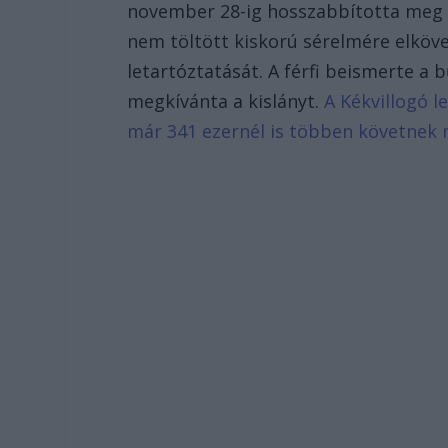
november 28-ig hosszabbította meg a
nem töltött kiskorú sérelmére elköve
letartóztatását. A férfi beismerte a 
megkívánta a kislányt.
A Kékvillogó l
már 341 ezernél is többen követnek 