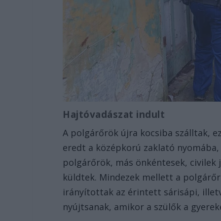
Hajtóvadászat indult
A polgárőrök újra kocsiba szálltak,
eredt a középkorú zaklató nyomába, 
polgárőrök, más önkéntesek, civilek j
küldtek. Mindezek mellett a polgárőr
irányítottak az érintett sárisápi, ill
nyújtsanak, amikor a szülők a gyerek