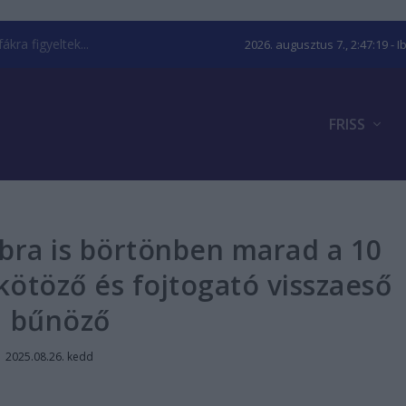
kra figyeltek...
2026. augusztus 7., 2:47:20
- I
FRISS
bbra is börtönben marad a 10
kötöző és fojtogató visszaeső
bűnöző
|
2025.08.26. kedd