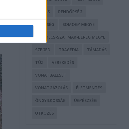
RABLÁS
RENDŐRSÉG
,
SEGÍTSÉG
SOMOGY MEGYE
SZABOLCS-SZATMÁR-BEREG MEGYE
SZEGED
TRAGÉDIA
TÁMADÁS
TŰZ
VEREKEDÉS
VONATBALESET
VONATGÁZOLÁS
ÉLETMENTÉS
ÖNGYILKOSSÁG
ÜGYÉSZSÉG
ÜTKÖZÉS