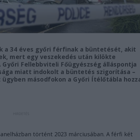
 a 34 éves győri férfinak a büntetését, akit
tek, mert egy veszekedés után kilökte
A Győri Fellebbviteli Főügyészség álláspontja
ága miatt indokolt a büntetés szigorítása –
z ügyben másodfokon a Győri Ítélőtábla hozz
 panelházban történt 2023 márciusában. A férfi két