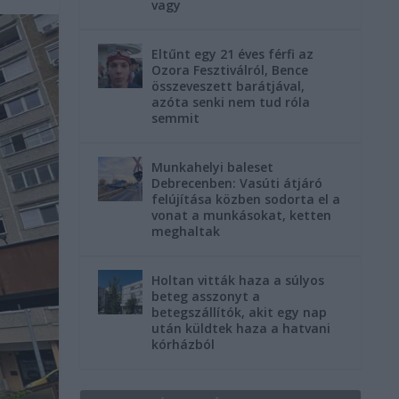
vagy
Eltűnt egy 21 éves férfi az
Ozora Fesztiválról, Bence
összeveszett barátjával,
azóta senki nem tud róla
semmit
Munkahelyi baleset
Debrecenben: Vasúti átjáró
felújítása közben sodorta el a
vonat a munkásokat, ketten
meghaltak
Holtan vitták haza a súlyos
beteg asszonyt a
betegszállítók, akit egy nap
után küldtek haza a hatvani
kórházból