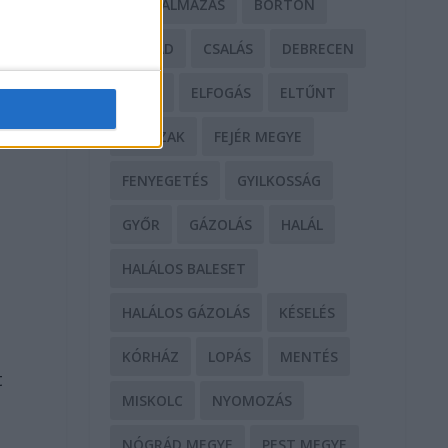
BÁNTALMAZÁS
BÖRTÖN
CSALÁD
CSALÁS
DEBRECEN
DROG
ELFOGÁS
ELTŰNT
,
ERŐSZAK
FEJÉR MEGYE
FENYEGETÉS
GYILKOSSÁG
.
GYŐR
GÁZOLÁS
HALÁL
HALÁLOS BALESET
HALÁLOS GÁZOLÁS
KÉSELÉS
KÓRHÁZ
LOPÁS
MENTÉS
t
MISKOLC
NYOMOZÁS
NÓGRÁD MEGYE
PEST MEGYE