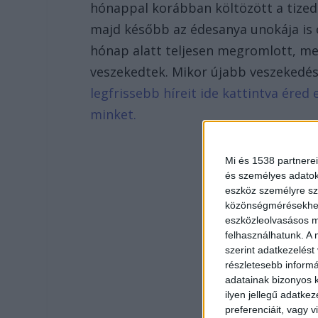
hónappal korábban költözött a tizedi
majd később az édesanya unokája is o
hónap alatt teljesen megromlott, mer
veszekedtek. Mikor újabb veszekedés t
legfrissebb híreit ide kattintva ére
minket.
Mi és 1538 partnerei
és személyes adatoka
eszköz személyre sz
közönségmérésekhez 
eszközleolvasásos mó
felhasználhatunk. A 
szerint adatkezelést
részletesebb informác
adatainak bizonyos k
ilyen jellegű adatke
preferenciáit, vagy v