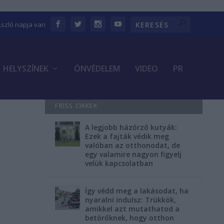
Lszló napja van
HELYSZÍNEK
ÖNVÉDELEM
VIDEO
PR
FRISS CIKKEK
A legjobb házőrző kutyák:
Ezek a fajták védik meg
valóban az otthonodat, de
egy valamire nagyon figyelj
velük kapcsolatban
Így védd meg a lakásodat, ha
nyaralni indulsz: Trükkök,
amikkel azt mutathatod a
betörőknek, hogy otthon