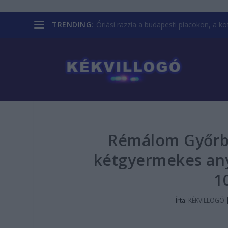
TRENDING:
Óriási razzia a budapesti piacokon, a kofá
Rémálom Győrbe
kétgyermekes anya
1
Írta:
KÉKVILLOGÓ