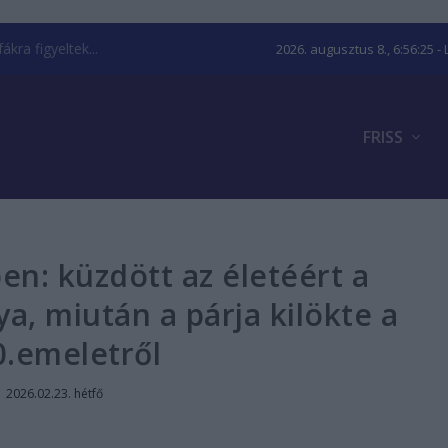
kra figyeltek...
2026. augusztus 8., 6:56:26
- 
FRISS
n: küzdött az életéért a
, miután a párja kilökte a
0.emeletről
|
2026.02.23. hétfő