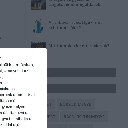
,
szigetüzemű megoldások
A csőbúvár szivattyúk: mit
kell tudni róluk?
k
Mit tudnak a keleti e-bike-ok?
a
l sütik formájában,
at, amelyeket az
HIRDETÉS
z,
reink
CÍMKÉK
iókat is
reink a fent leírtak
tása előtt
BALESET
BORSOD MEGYE
hogy személyes
áll tiltakozni az
BUDAPEST
BÁCS-KISKUN MEGYE
egváltoztathatja a
z oldal alján