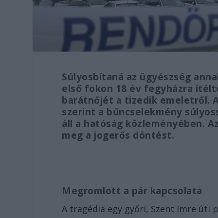
Súlyosbítaná az ügyészség annak
első fokon 18 év fegyházra ítél
barátnőjét a tizedik emeletről. 
szerint a bűncselekmény súlyoss
áll a hatóság közleményében. A
meg a jogerős döntést.
Megromlott a pár kapcsolata
A tragédia egy győri, Szent Imre úti