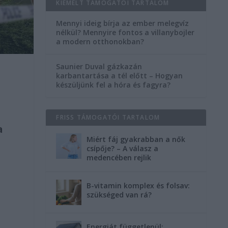
KIEMELT TÁMOGATÓI TARTALOM
Mennyi ideig bírja az ember melegvíz
nélkül? Mennyire fontos a villanybojler
a modern otthonokban?
Saunier Duval gázkazán
karbantartása a tél előtt – Hogyan
készüljünk fel a hóra és fagyra?
FRISS TÁMOGATÓI TARTALOM
a
Miért fáj gyakrabban a nők
csípője? – A válasz a
medencében rejlik
B-vitamin komplex és folsav:
szükséged van rá?
Energiát függetlenül: