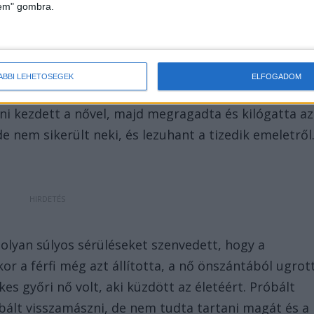
lem" gombra.
ÁBBI LEHETŐSÉGEK
ELFOGADOM
kezdett és kinyitotta az ablakot. Mikor egy rokon szólt
zni kezdett a nővel, majd megragadta és kilógatta az
e nem sikerült neki, és lezuhant a tizedik emeletről
olyan súlyos sérüléseket szenvedett, hogy a
or a férfi még azt állította, a nő önszántából ugrot
es győri nő volt, aki küzdött az életéért. Próbált
bált visszamászni, de nem tudta tartani magát és a