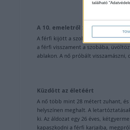
található "Adatvéde
A 10. emeletről zuhant le
TOV
A férfi kijött a szobából, a nő sírni 
a férfi visszament a szobába, üvöltö
ablakon. A nő próbált visszamászni, d
Küzdött az életéért
A nő több mint 28 métert zuhant, és 
helyszínen meghalt. A letartóztatásak
ki. Az áldozat egy 26 éves, kétgyermek
kapaszkodni a férfi karjaiba, megpró