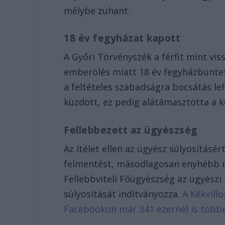
mélybe zuhant.
18 év fegyházat kapott
A Győri Törvényszék a férfit mint vi
emberölés miatt 18 év fegyházbüntetés
a feltételes szabadságra bocsátás leh
küzdött, ez pedig alátámasztotta a 
Fellebbezett az ügyészség
Az ítélet ellen az ügyész súlyosításér
felmentést, másodlagosan enyhébb m
Fellebbviteli Főügyészség az ügyészi
súlyosítását indítványozza.
A Kékvillo
Facebookon már 341 ezernél is több