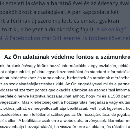
k emeleti lakásba a barátnőjével és az édesanyjával
daköltözött a családjával. A pár kapcsolata két
t a férfinak új szerelme lett, és emiatt gyakran
ört ki, a helyzet a dulakodásig fajult.
A Kékvillogó
d el! A Facebookon már 341 ezernél is többen követne
Az Ön adatainak védelme fontos a számunkr
nk tárolunk és/vagy férünk hozzá információkhoz egy eszközön, példáu
t dolgozunk fel, például egyedi azonosítókat és standard információk
abott hirdetésekhez és tartalomhoz, hirdetések és tartalmak méréséhe
és szolgáltatásfejlesztéshez küld.
Az Ön engedélyével mi és a partne
dszerrel szerzett pontos geolokációs adatokat és azonosítási informác
megfelelő helyre kattintva hozzájárulhat ahhoz, hogy mi és a 1538 partne
 végezzünk. Másik lehetőségként a hozzájárulás megadása vagy elutasí
iókhoz juthat, és megváltoztathatja beállításait.
Felhívjuk figyelmét, 
ezeléséhez nem feltétlenül szükséges az Ön hozzájárulása, de jogában 
zelés ellen. A beállításai csak erre a weboldalra érvényesek. Bármikor m
isszavonhatja hozzájárulását, ha visszatér erre az oldalra, és rákattint a