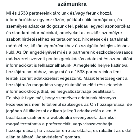
számunkra
Ha például rajzolást, alkotást tervezünk, akkor jó
Mi és 1538 partnereink tárolunk és/vagy férünk hozzá
tudni, hogy számos kellék beszerezhető a
HOR
információkhoz egy eszközön, például sütik formájában, és
személyes adatokat dolgozunk fel, például egyedi azonosítókat
Zrt. játékok menüpontjából
, érdemes náluk
és standard információkat, amelyeket az eszköz személyre
szétnézni. Nemcsak kreatív, fejlesztőeszközöket
szabott hirdetésekhez és tartalomhoz, hirdetések és tartalmak
kínálnak, hanem saját gyártású bútoraikkal több
méréséhez, közönségmérésekhez és szolgáltatásfejlesztéshez
küld.
Az Ön engedélyével mi és a partnereink eszközleolvasásos
száz bölcsődét és óvodát rendeztek már be – 30
módszerrel szerzett pontos geolokációs adatokat és azonosítási
éves múltjuk garancia a szaktudásra.
információkat is felhasználhatunk. A megfelelő helyre kattintva
hozzájárulhat ahhoz, hogy mi és a 1538 partnereink a fent
leírtak szerint adatkezelést végezzünk. Másik lehetőségként a
A boldog ember inge
mese
hozzájárulás megadása vagy elutasítása előtt részletesebb
információkhoz juthat, és megváltoztathatja beállításait.
Felhívjuk figyelmét, hogy személyes adatainak bizonyos
A karácsonyi ünnepvárás történhet egy
kezeléséhez nem feltétlenül szükséges az Ön hozzájárulása, de
játékfüzérrel, melynek első lépése
A boldog ember
jogában áll tiltakozni az ilyen jellegű adatkezelés ellen. A
beállításai csak erre a weboldalra érvényesek. Bármikor
inge
mese felolvasása. Ennek a történetnek a
megváltoztathatja a preferenciáit, vagy visszavonhatja
középpontjában az áll, hogy a boldogság
hozzájárulását, ha visszatér erre az oldalra, és rákattint az oldal
alján található "Adatvédelem" gombra.
szegényen is elérhet bennünket, és pénzen nem