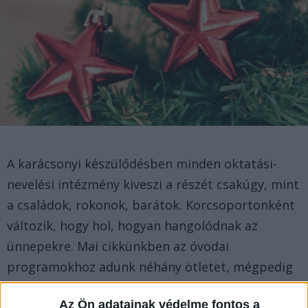
A karácsonyi készülődésben minden oktatási-
nevelési intézmény kiveszi a részét csakúgy, mint
a családok, rokonok, barátok. Korcsoportonként
változik, hogy hol, hogyan hangolódnak az
ünnepekre. Mai cikkünkben az óvodai
programokhoz adunk néhány ötletet, mégpedig
egy mesére felfűzve.
Az Ön adatainak védelme fontos a