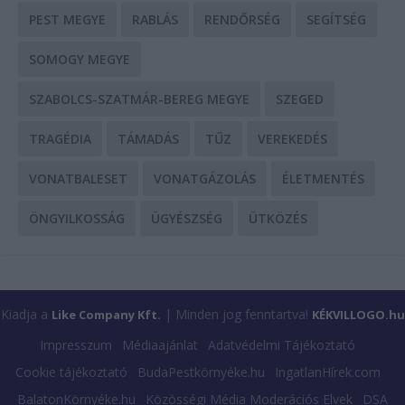
PEST MEGYE
RABLÁS
RENDŐRSÉG
SEGÍTSÉG
SOMOGY MEGYE
SZABOLCS-SZATMÁR-BEREG MEGYE
SZEGED
TRAGÉDIA
TÁMADÁS
TŰZ
VEREKEDÉS
VONATBALESET
VONATGÁZOLÁS
ÉLETMENTÉS
ÖNGYILKOSSÁG
ÜGYÉSZSÉG
ÜTKÖZÉS
Kiadja a
| Minden jog fenntartva!
Like Company Kft.
KÉKVILLOGO.hu
Impresszum
Médiaajánlat
Adatvédelmi Tájékoztató
Cookie tájékoztató
BudaPestkörnyéke.hu
IngatlanHírek.com
BalatonKörnyéke.hu
Közösségi Média Moderációs Elvek
DSA