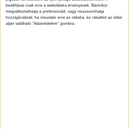
december 16-án késsel megszúrta az ismerősét
beállításai csak erre a weboldalra érvényesek. Bármikor
megváltoztathatja a preferenciáit, vagy visszavonhatja
annak 11. kerületi lakásán, miután felszólította,
hozzájárulását, ha visszatér erre az oldalra, és rákattint az oldal
hogy hagyja el az otthonát. Ezt követően
alján található "Adatvédelem" gombra.
távozott a helyszínről. A bűncselekmény során
áldozata életveszélyes sérülést szenvedett.
A
Kékvillogó legfrissebb híreit ide kattintva éred el!
A Facebookon már 341 ezernél is többen
követnek minket.