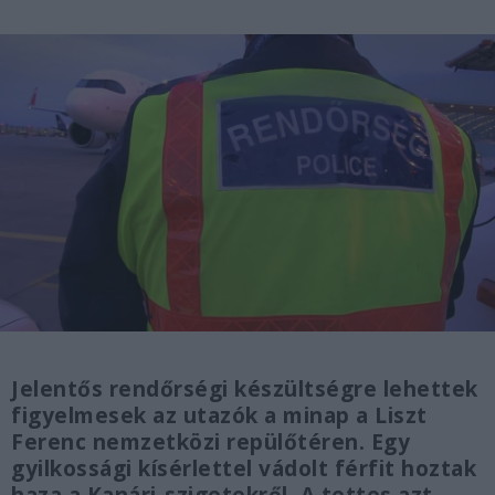
Jelentős rendőrségi készültségre lehettek
figyelmesek az utazók a minap a Liszt
Ferenc nemzetközi repülőtéren. Egy
gyilkossági kísérlettel vádolt férfit hoztak