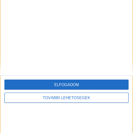
dolgozik a probléma elhárításán.
A Kékvillogó
legfrissebb híreit ide kattintva éred el! A
Facebookon már 341 ezernél is többen követnek
minket.
Itt a videó a férfi hazaszállításáról
ELFOGADOM
TOVÁBBI LEHETŐSÉGEK