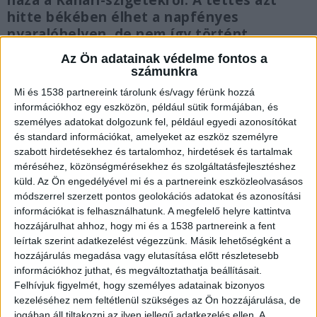
haza a Kanári-szigetekről. A tettes azt
hitte békében élhet a napfényes
nyaralóhelyen, de nem így történt.
Kattant a bilincs Tenerifén. Közben
Az Ön adatainak védelme fontos a
kiderült furcsa dolog történt a reptéren:
számunkra
kerozinhiány miatt több gép csak jelentős
Mi és 1538 partnereink tárolunk és/vagy férünk hozzá
késéssel tudott felszállni a budapesti
információkhoz egy eszközön, például sütik formájában, és
repülőtérről.
személyes adatokat dolgozunk fel, például egyedi azonosítókat
és standard információkat, amelyeket az eszköz személyre
szabott hirdetésekhez és tartalomhoz, hirdetések és tartalmak
méréséhez, közönségmérésekhez és szolgáltatásfejlesztéshez
küld.
Az Ön engedélyével mi és a partnereink eszközleolvasásos
Életveszélyes sérülést okozott, aztán
módszerrel szerzett pontos geolokációs adatokat és azonosítási
információkat is felhasználhatunk. A megfelelő helyre kattintva
lelépett Spanyolországba
hozzájárulhat ahhoz, hogy mi és a 1538 partnereink a fent
A Budapesti Rendőr-főkapitányság Nyomozó
leírtak szerint adatkezelést végezzünk. Másik lehetőségként a
hozzájárulás megadása vagy elutasítása előtt részletesebb
Főosztály emberölés bűntett kísérlete gyanúja
információkhoz juthat, és megváltoztathatja beállításait.
miatt folytat eljárást egy 41 éves budapesti lakos
Felhívjuk figyelmét, hogy személyes adatainak bizonyos
kezeléséhez nem feltétlenül szükséges az Ön hozzájárulása, de
ellen. Az ittas és hangoskodó férfi még 2023.
jogában áll tiltakozni az ilyen jellegű adatkezelés ellen. A