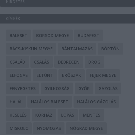
HIRDETÉS
CÍMKÉK
BALESET
BORSOD MEGYE
BUDAPEST
BÁCS-KISKUN MEGYE
BÁNTALMAZÁS
BÖRTÖN
CSALÁD
CSALÁS
DEBRECEN
DROG
ELFOGÁS
ELTŰNT
ERŐSZAK
FEJÉR MEGYE
FENYEGETÉS
GYILKOSSÁG
GYŐR
GÁZOLÁS
HALÁL
HALÁLOS BALESET
HALÁLOS GÁZOLÁS
KÉSELÉS
KÓRHÁZ
LOPÁS
MENTÉS
MISKOLC
NYOMOZÁS
NÓGRÁD MEGYE