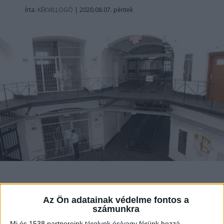
Írta:
KÉKVILLOGÓ
|
2020.08.07. péntek
A debreceni ügyészség vizsgálja annak az
elítéltnek az ügyét, aki nem sokkal
Az Ön adatainak védelme fontos a
számunkra
megbilincselése után titokzatos módon
életét vesztette.
Mi és 1538 partnereink tárolunk és/vagy férünk hozzá