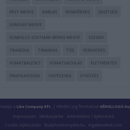
PEST MEGYE
RABLÁS
RENDŐRSÉG
SEGÍTSÉG
SOMOGY MEGYE
SZABOLCS-SZATMÁR-BEREG MEGYE
SZEGED
TRAGÉDIA
TÁMADÁS
TŰZ
VEREKEDÉS
VONATBALESET
VONATGÁZOLÁS
ÉLETMENTÉS
ÖNGYILKOSSÁG
ÜGYÉSZSÉG
ÜTKÖZÉS
Kiadja a
| Minden jog fenntartva!
Like Company Kft.
KÉKVILLOGO.hu
Impresszum
Médiaajánlat
Adatvédelmi Tájékoztató
Cookie tájékoztató
BudaPestkörnyéke.hu
IngatlanHírek.com