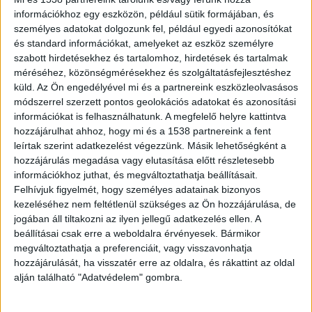
információkhoz egy eszközön, például sütik formájában, és
személyes adatokat dolgozunk fel, például egyedi azonosítókat
és standard információkat, amelyeket az eszköz személyre
szabott hirdetésekhez és tartalomhoz, hirdetések és tartalmak
méréséhez, közönségmérésekhez és szolgáltatásfejlesztéshez
küld.
Az Ön engedélyével mi és a partnereink eszközleolvasásos
módszerrel szerzett pontos geolokációs adatokat és azonosítási
információkat is felhasználhatunk. A megfelelő helyre kattintva
hozzájárulhat ahhoz, hogy mi és a 1538 partnereink a fent
leírtak szerint adatkezelést végezzünk. Másik lehetőségként a
hozzájárulás megadása vagy elutasítása előtt részletesebb
információkhoz juthat, és megváltoztathatja beállításait.
Felhívjuk figyelmét, hogy személyes adatainak bizonyos
kezeléséhez nem feltétlenül szükséges az Ön hozzájárulása, de
jogában áll tiltakozni az ilyen jellegű adatkezelés ellen. A
beállításai csak erre a weboldalra érvényesek. Bármikor
megváltoztathatja a preferenciáit, vagy visszavonhatja
hozzájárulását, ha visszatér erre az oldalra, és rákattint az oldal
alján található "Adatvédelem" gombra.