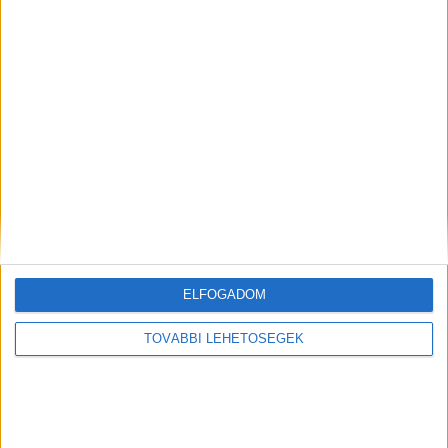
Kiemelt kép: illusztráció – Forrás: Kékfény.com
MEGOSZTÁS:
ELFOGADOM
TOVÁBBI LEHETŐSÉGEK