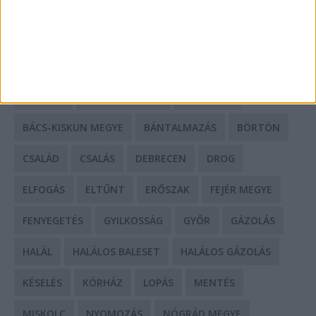
HIRDETÉS
CÍMKÉK
BALESET
BORSOD MEGYE
BUDAPEST
BÁCS-KISKUN MEGYE
BÁNTALMAZÁS
BÖRTÖN
CSALÁD
CSALÁS
DEBRECEN
DROG
ELFOGÁS
ELTŰNT
ERŐSZAK
FEJÉR MEGYE
FENYEGETÉS
GYILKOSSÁG
GYŐR
GÁZOLÁS
HALÁL
HALÁLOS BALESET
HALÁLOS GÁZOLÁS
KÉSELÉS
KÓRHÁZ
LOPÁS
MENTÉS
MISKOLC
NYOMOZÁS
NÓGRÁD MEGYE