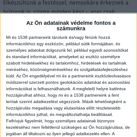
Elkészültünk a festéssel, nemsokára érkeznek a
bútorok is, szinte minden kész – azaz csak
majdnem, hiszen a falak még üresen állnak. Mit
Az Ön adatainak védelme fontos a
számunkra
kezdesz vele? A
Vaszonkepem.hu oldalán
ezer és
Mi és 1538 partnereink tárolunk és/vagy férünk hozzá
egyféle ötlettel segítenek ki, ami a fali dekorációt
információkhoz egy eszközön, például sütik formájában, és
illeti.
személyes adatokat dolgozunk fel, például egyedi azonosítókat
és standard információkat, amelyeket az eszköz személyre
szabott hirdetésekhez és tartalomhoz, hirdetések és tartalmak
A falikép művészet is lehet
méréséhez, közönségmérésekhez és szolgáltatásfejlesztéshez
küld.
Az Ön engedélyével mi és a partnereink eszközleolvasásos
módszerrel szerzett pontos geolokációs adatokat és azonosítási
Persze nem arra gondolunk, hogy valódi
információkat is felhasználhatunk. A megfelelő helyre kattintva
festményeket aggassunk a falra, de a megfelelő
hozzájárulhat ahhoz, hogy mi és a 1538 partnereink a fent
kép kiválasztása felér egy művészettel.
leírtak szerint adatkezelést végezzünk. Másik lehetőségként a
hozzájárulás megadása vagy elutasítása előtt részletesebb
Meghatározó szerepet játszik nemcsak az, hogy
információkhoz juthat, és megváltoztathatja beállításait.
mit látunk rajta, hanem a keret is. Az egyszerű
Felhívjuk figyelmét, hogy személyes adatainak bizonyos
kezeléséhez nem feltétlenül szükséges az Ön hozzájárulása, de
keretek mindenhez illenek, a barokkos vagy
jogában áll tiltakozni az ilyen jellegű adatkezelés ellen. A