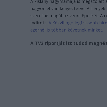
A kislány nagymamája is megszólalt a
nagyon el van kényeztetve. A Tények i
szeretné magához venni Eperkét. A r
indított.
A Kékvillogó legfrissebb hír
ezernél is többen követnek minket.
A TV2 riportját itt tudod megné