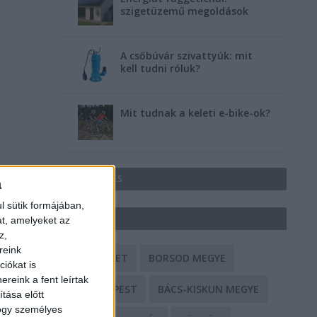
szigetüzemű megoldások
A csőbúvár szivattyúk: mit
kell tudni róluk?
Mit tudnak a keleti e-bike-ok?
HIRDETÉS
a
l sütik formájában,
CÍMKÉK
at, amelyeket az
z,
reink
BALESET
BORSOD MEGYE
iókat is
reink a fent leírtak
BUDAPEST
BÁCS-KISKUN MEGYE
tása előtt
hogy személyes