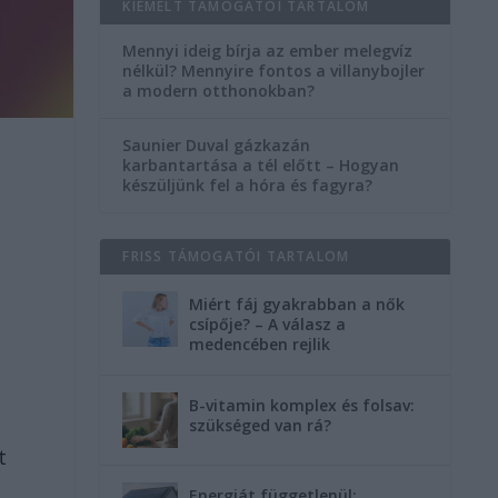
KIEMELT TÁMOGATÓI TARTALOM
Mennyi ideig bírja az ember melegvíz
nélkül? Mennyire fontos a villanybojler
a modern otthonokban?
Saunier Duval gázkazán
karbantartása a tél előtt – Hogyan
készüljünk fel a hóra és fagyra?
FRISS TÁMOGATÓI TARTALOM
Miért fáj gyakrabban a nők
csípője? – A válasz a
medencében rejlik
B-vitamin komplex és folsav:
szükséged van rá?
t
Energiát függetlenül: