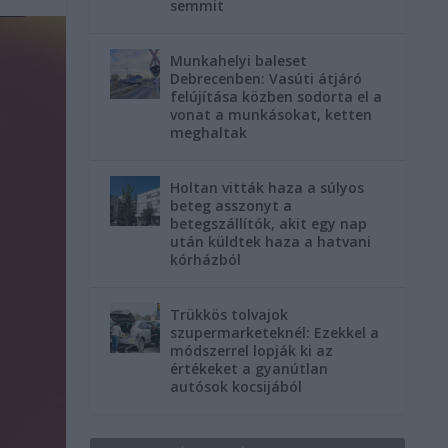
semmit
Munkahelyi baleset
Debrecenben: Vasúti átjáró
felújítása közben sodorta el a
vonat a munkásokat, ketten
meghaltak
Holtan vitták haza a súlyos
beteg asszonyt a
betegszállítók, akit egy nap
után küldtek haza a hatvani
kórházból
Trükkös tolvajok
szupermarketeknél: Ezekkel a
módszerrel lopják ki az
értékeket a gyanútlan
autósok kocsijából