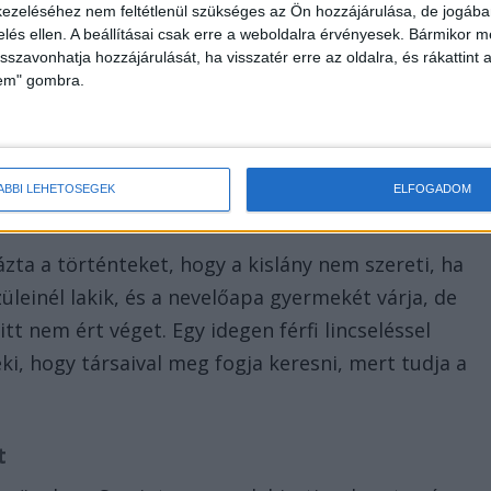
ezeléséhez nem feltétlenül szükséges az Ön hozzájárulása, de jogában 
át meghurcolják vagy letartóztassák, úgy érzi,
zelés ellen. A beállításai csak erre a weboldalra érvényesek. Bármikor m
e, mert indulatkezelési problémái vannak. A
isszavonhatja hozzájárulását, ha visszatér erre az oldalra, és rákattint a
lem" gombra.
 fog szólni neki, ha beindul a szülés.
ÁBBI LEHETŐSÉGEK
ELFOGADOM
ta a történteket, hogy a kislány nem szereti, ha
züleinél lakik, és a nevelőapa gyermekét várja, de
tt nem ért véget. Egy idegen férfi lincseléssel
i, hogy társaival meg fogja keresni, mert tudja a
t