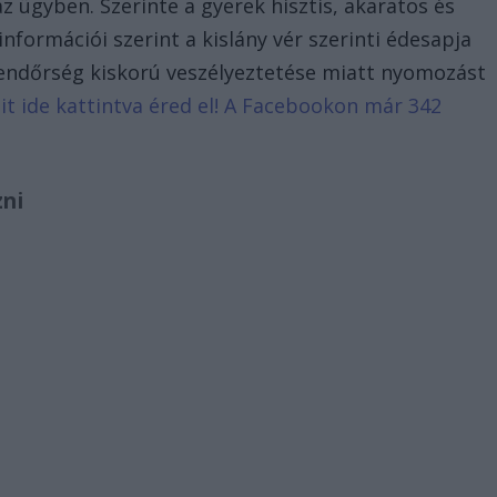
z ügyben. Szerinte a gyerek hisztis, akaratos és
nformációi szerint a kislány vér szerinti édesapja
endőrség kiskorú veszélyeztetése miatt nyomozást
eit ide kattintva éred el! A Facebookon már 342
zni