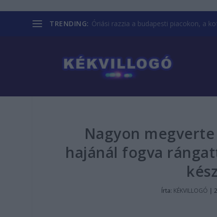
TRENDING:
Óriási razzia a budapesti piacokon, a kofá
Nagyon megverte e
hajánál fogva rángatt
kész
Írta:
KÉKVILLOGÓ
|
2