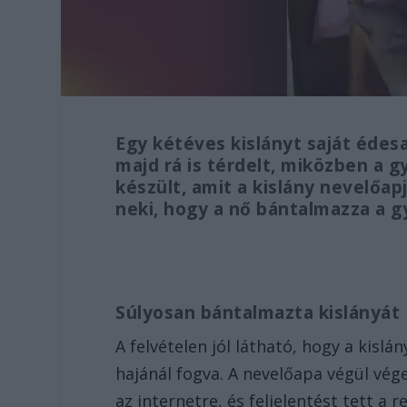
Egy kétéves kislányt saját édes
majd rá is térdelt, miközben a g
készült, amit a kislány nevelőap
neki, hogy a nő bántalmazza a 
Súlyosan bántalmazta kislányát
A felvételen jól látható, hogy a kislá
hajánál fogva. A nevelőapa végül vég
az internetre, és feljelentést tett a