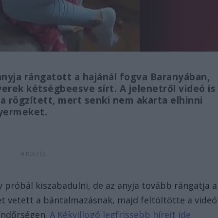
anyja rángatott a hajánál fogva Baranyában,
yerek kétségbeesve sírt. A jelenetről videó is
ja rögzített, mert senki nem akarta elhinni
gyermeket.
ny próbál kiszabadulni, de az anyja tovább rángatja a
et vetett a bántalmazásnak, majd feltöltötte a videó
 rendőrségen.
A Kékvillogó legfrissebb híreit ide