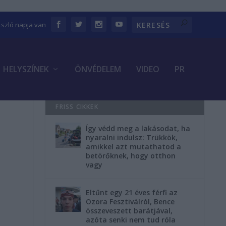
Lszló napja van
HELYSZÍNEK
ÖNVÉDELEM
VIDEO
PR
FRISS CIKKEK
Így védd meg a lakásodat, ha
nyaralni indulsz: Trükkök,
amikkel azt mutathatod a
betörőknek, hogy otthon
vagy
Eltűnt egy 21 éves férfi az
Ozora Fesztiválról, Bence
összeveszett barátjával,
azóta senki nem tud róla