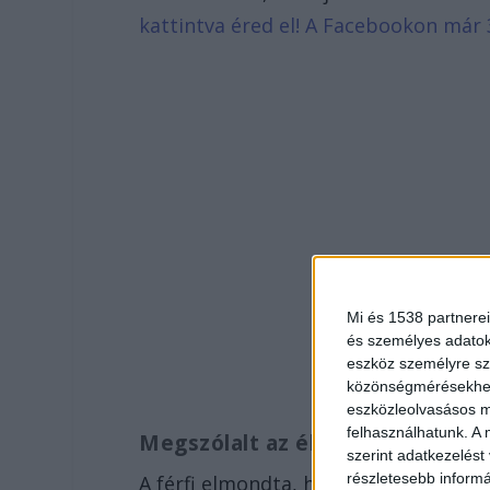
kattintva éred el! A Facebookon már 
Mi és 1538 partnerei
és személyes adatoka
eszköz személyre sz
közönségmérésekhez 
eszközleolvasásos mó
felhasználhatunk. A 
Megszólalt az élettárs
szerint adatkezelést
részletesebb informác
A férfi elmondta, hogy attól tart, vo