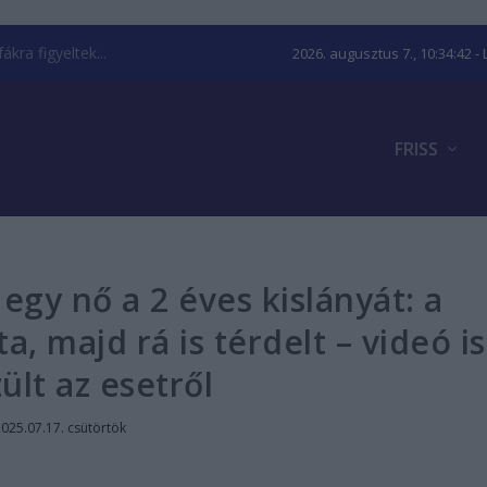
kra figyeltek...
2026. augusztus 7., 10:34:43
- 
FRISS
gy nő a 2 éves kislányát: a
a, majd rá is térdelt – videó is
ült az esetről
025.07.17. csütörtök