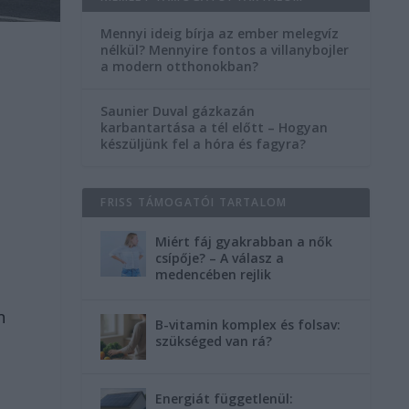
Mennyi ideig bírja az ember melegvíz
nélkül? Mennyire fontos a villanybojler
a modern otthonokban?
Saunier Duval gázkazán
karbantartása a tél előtt – Hogyan
készüljünk fel a hóra és fagyra?
FRISS TÁMOGATÓI TARTALOM
Miért fáj gyakrabban a nők
csípője? – A válasz a
medencében rejlik
n
B-vitamin komplex és folsav:
szükséged van rá?
Energiát függetlenül: