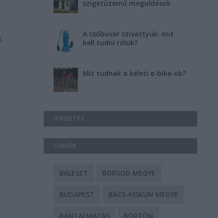
szigetüzemű megoldások
A csőbúvár szivattyúk: mit
k
kell tudni róluk?
Mit tudnak a keleti e-bike-ok?
HIRDETÉS
CÍMKÉK
BALESET
BORSOD MEGYE
BUDAPEST
BÁCS-KISKUN MEGYE
BÁNTALMAZÁS
BÖRTÖN