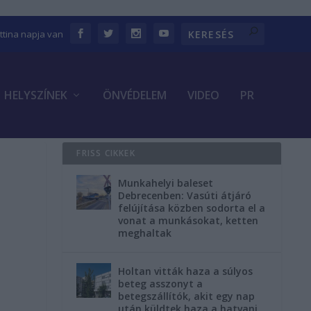
ettina napja van
HELYSZÍNEK
ÖNVÉDELEM
VIDEO
PR
FRISS CIKKEK
Munkahelyi baleset
Debrecenben: Vasúti átjáró
felújítása közben sodorta el a
vonat a munkásokat, ketten
meghaltak
Holtan vitták haza a súlyos
beteg asszonyt a
betegszállítók, akit egy nap
után küldtek haza a hatvani