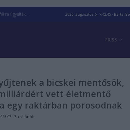
kra figyeltek...
2026. augusztus 6., 7:42:46
- Berta, B
FRISS
yűjtenek a bicskei mentősök,
illiárdért vett életmentő
ta egy raktárban porosodnak
025.07.17. csütörtök