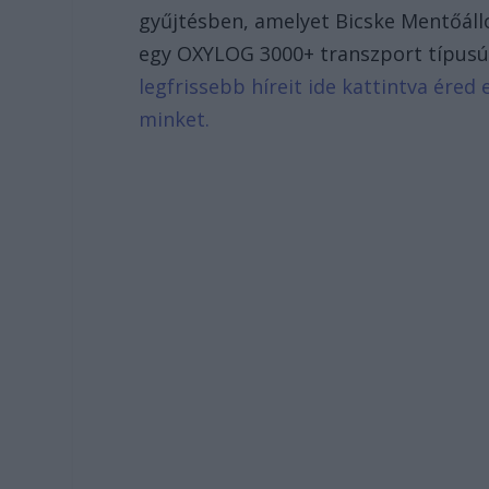
gyűjtésben, amelyet Bicske Mentőáll
egy OXYLOG 3000+ transzport típusú
legfrissebb híreit ide kattintva ére
minket.