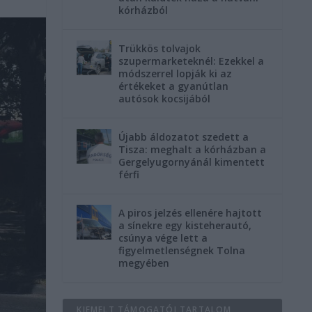
kórházból
Trükkös tolvajok
szupermarketeknél: Ezekkel a
módszerrel lopják ki az
értékeket a gyanútlan
autósok kocsijából
Újabb áldozatot szedett a
Tisza: meghalt a kórházban a
Gergelyugornyánál kimentett
férfi
A piros jelzés ellenére hajtott
a sínekre egy kisteherautó,
csúnya vége lett a
figyelmetlenségnek Tolna
megyében
KIEMELT TÁMOGATÓI TARTALOM