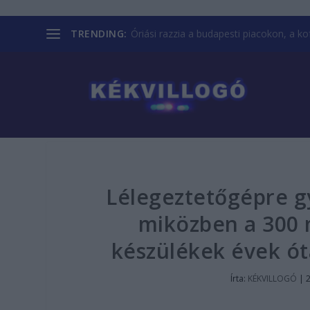
TRENDING:
Óriási razzia a budapesti piacokon, a kofá
Lélegeztetőgépre g
miközben a 300 m
készülékek évek ó
Írta:
KÉKVILLOGÓ
|
2