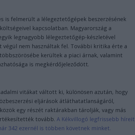
s is felmerült a lélegeztetőgépek beszerzésének
 költségeivel kapcsolatban. Magyarország a
 egyik legnagyobb lélegeztetőgép-készletével
 végül nem használtak fel. További kritika érte a
 többszörösébe kerültek a piaci árnak, valamint
azhatósága is megkérdőjeleződött.
sadalmi vitákat váltott ki, különösen azután, hogy
özbeszerzési eljárások átláthatatlanságáról,
zközök egy részét raktárakban tárolják, vagy más
rtékesítették tovább.
A Kékvillogó legfrissebb híreit
már 342 ezernél is többen követnek minket.