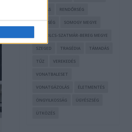
RABLÁS
RENDŐRSÉG
SEGÍTSÉG
SOMOGY MEGYE
SZABOLCS-SZATMÁR-BEREG MEGYE
SZEGED
TRAGÉDIA
TÁMADÁS
TŰZ
VEREKEDÉS
VONATBALESET
VONATGÁZOLÁS
ÉLETMENTÉS
ÖNGYILKOSSÁG
ÜGYÉSZSÉG
ÜTKÖZÉS