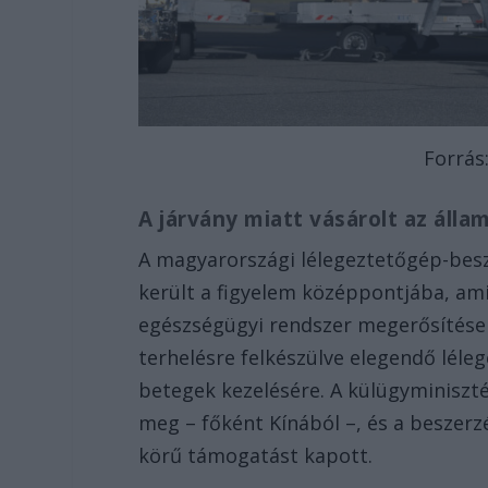
Forrás
A járvány miatt vásárolt az álla
A magyarországi lélegeztetőgép-besz
került a figyelem középpontjába, am
egészségügyi rendszer megerősítése é
terhelésre felkészülve elegendő léle
betegek kezelésére. A külügyminiszté
meg – főként Kínából –, és a beszer
körű támogatást kapott.