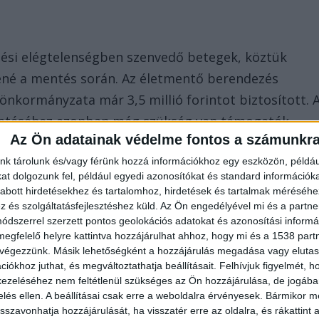
gzési elégtelenségben szenvedő betegek, köztük
ené a mentés során. Az életmentő berendezés
e önkormányzata már 3,5 millió forintot biztosított. 
remtéséhez azonban még szükség van támogatók
Az Ön adatainak védelme fontos a számunkr
nk tárolunk és/vagy férünk hozzá információkhoz egy eszközön, példáu
t dolgozunk fel, például egyedi azonosítókat és standard információk
abott hirdetésekhez és tartalomhoz, hirdetések és tartalmak méréséhe
és szolgáltatásfejlesztéshez küld.
Az Ön engedélyével mi és a partne
dszerrel szerzett pontos geolokációs adatokat és azonosítási informác
megfelelő helyre kattintva hozzájárulhat ahhoz, hogy mi és a 1538 partne
 végezzünk. Másik lehetőségként a hozzájárulás megadása vagy elutasí
, ha nem látnám. De legalább egy újabb emlékeztető
iókhoz juthat, és megváltoztathatja beállításait.
Felhívjuk figyelmét, 
az egyike azoknak az ügyeknek, amelyek egy
ezeléséhez nem feltétlenül szükséges az Ön hozzájárulása, de jogában 
ak megtorlatlanul” – zárta bejegyzését Hadházy.
zelés ellen. A beállításai csak erre a weboldalra érvényesek. Bármikor m
isszavonhatja hozzájárulását, ha visszatér erre az oldalra, és rákattint a