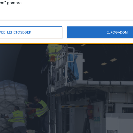
lem" gombra.
gépek a reptéren
ÁBBI LEHETŐSÉGEK
ELFOGADOM