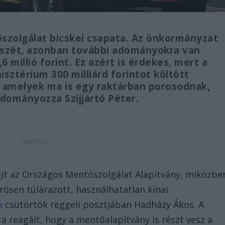
szolgálat bicskei csapata. Az önkormányzat
részét, azonban további adományokra van
 millió forint. Ez azért is érdekes, mert a
isztérium 300 milliárd forintot költött
 amelyek ma is egy raktárban porosodnak,
dományozza Szijjártó Péter.
űjt az Országos Mentőszolgálat Alapítvány, miközbe
örösen túlárazott, használhatatlan kínai
a
csütörtök reggeli posztjában Hadházy Ákos. A
a reagált, hogy a mentőalapítvány is részt vesz a