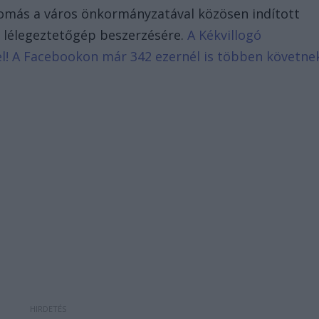
omás a város önkormányzatával közösen indított
 lélegeztetőgép beszerzésére.
A Kékvillogó
d el! A Facebookon már 342 ezernél is többen követne