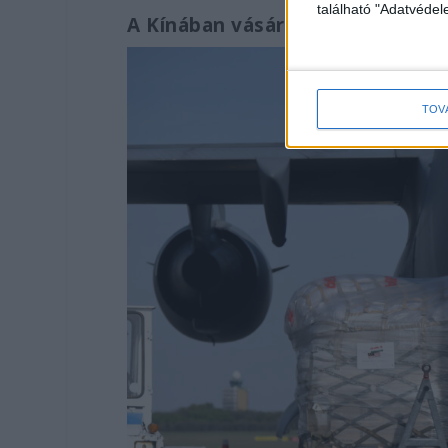
található "Adatvéde
A Kínában vásárolt lélegeztető
TOV