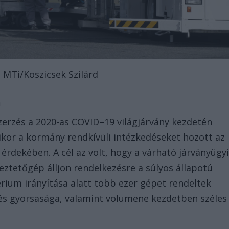
: MTi/Koszicsek Szilárd
m
erzés a 2020-as COVID–19 világjárvány kezdetén
ikor a kormány rendkívüli intézkedéseket hozott az
rdekében. A cél az volt, hogy a várható járványügy
geztetőgép álljon rendelkezésre a súlyos állapotú
rium irányítása alatt több ezer gépet rendeltek
zés gyorsasága, valamint volumene kezdetben széles