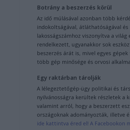
Botrány a beszerzés körül
Az idő múlásával azonban több kérdé
indokoltságával, átláthatóságával és
lakosságszámhoz viszonyítva a világ
rendelkezett, ugyanakkor sok eszközt
beszerzés árát is, mivel egyes gépek
több gép minősége és orvosi alkalm
Egy raktárban tárolják
A lélegeztetőgép-ügy politikai és tár
nyilvánosságra kerültek részletek a k
valamint arról, hogy a beszerzett es
országoknak adományozták, illetve é
ide kattintva éred el! A Facebookon 