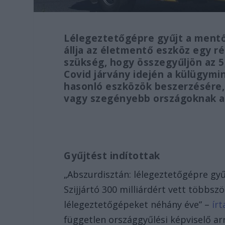
Lélegeztetőgépre gyűjt a mentő
állja az életmentő eszköz egy 
szükség, hogy összegyűljön az 5,6
Covid járvány idején a külügymin
hasonló eszközök beszerzésére,
vagy szegényebb országoknak a
Gyűjtést indítottak
„Abszurdisztán: lélegeztetőgépre gy
Szijjártó 300 milliárdért vett többsz
lélegeztetőgépeket néhány éve” –
írt
független országgyűlési képviselő arr