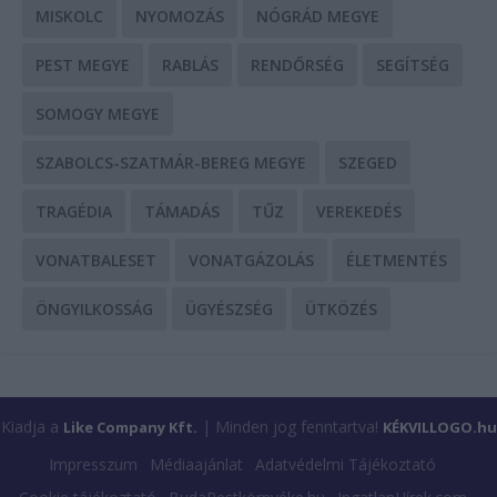
MISKOLC
NYOMOZÁS
NÓGRÁD MEGYE
PEST MEGYE
RABLÁS
RENDŐRSÉG
SEGÍTSÉG
SOMOGY MEGYE
SZABOLCS-SZATMÁR-BEREG MEGYE
SZEGED
TRAGÉDIA
TÁMADÁS
TŰZ
VEREKEDÉS
VONATBALESET
VONATGÁZOLÁS
ÉLETMENTÉS
ÖNGYILKOSSÁG
ÜGYÉSZSÉG
ÜTKÖZÉS
Kiadja a
| Minden jog fenntartva!
Like Company Kft.
KÉKVILLOGO.hu
Impresszum
Médiaajánlat
Adatvédelmi Tájékoztató