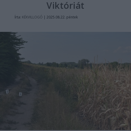
Viktóriát
Írta:
KÉKVILLOGÓ
|
2025.08.22. péntek