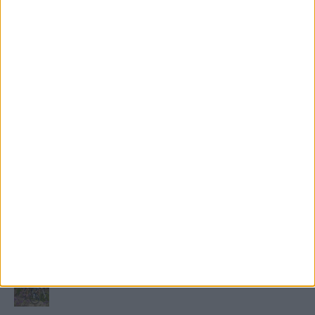
FRISS TÁMOGATÓI TARTALOM
Miért fáj gyakrabban a nők csípője? – A válasz a
medencében rejlik
B-vitamin komplex és folsav: szükséged van rá?
Energiát függetlenül: szigetüzemű megoldások
A csőbúvár szivattyúk: mit kell tudni róluk?
Mit tudnak a keleti e-bike-ok?