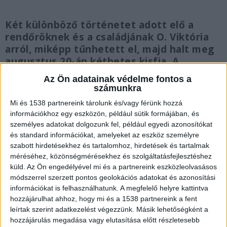
Két különböző történetet adott elő a
rendőröknek és a családjának O. Viktória
arról, miképp tűnhetett el, majd halt meg
augusztus 20-án kéthetes kisfia. A
rendőrség most már hivatalosan is őt
Az Ön adatainak védelme fontos a
gyanúsítja a baba meggyilkolásával. A
számunkra
rendőrség szerint Viktória egyik története
Mi és 1538 partnereink tárolunk és/vagy férünk hozzá
sem fedi a valóságot. A helyszínen készült
információkhoz egy eszközön, például sütik formájában, és
rendőrségi videót cikkünk végén tudod
személyes adatokat dolgozunk fel, például egyedi azonosítókat
megnézni.
és standard információkat, amelyeket az eszköz személyre
szabott hirdetésekhez és tartalomhoz, hirdetések és tartalmak
méréséhez, közönségmérésekhez és szolgáltatásfejlesztéshez
küld.
Az Ön engedélyével mi és a partnereink eszközleolvasásos
módszerrel szerzett pontos geolokációs adatokat és azonosítási
információkat is felhasználhatunk. A megfelelő helyre kattintva
Fura történetet adott elő
hozzájárulhat ahhoz, hogy mi és a 1538 partnereink a fent
Augusztus 20-án reggel 9:51-kor egy 25 éves
leírtak szerint adatkezelést végezzünk. Másik lehetőségként a
hozzájárulás megadása vagy elutasítása előtt részletesebb
nagydorogi nő tett bejelentést a segélyhívón. Azt