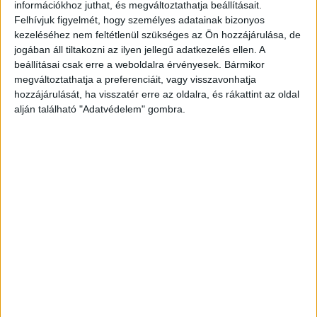
információkhoz juthat, és megváltoztathatja beállításait.
állította, babakocsival vitte sétálni kéthetes
Felhívjuk figyelmét, hogy személyes adatainak bizonyos
kezeléséhez nem feltétlenül szükséges az Ön hozzájárulása, de
kisfiát, amikor rosszul lett és elesett. Mire
jogában áll tiltakozni az ilyen jellegű adatkezelés ellen. A
magához tért, a csecsemő eltűnt. A rendőrség a
beállításai csak erre a weboldalra érvényesek. Bármikor
megváltoztathatja a preferenciáit, vagy visszavonhatja
kerest azonnal megkezdte.
A Kékvillogó
hozzájárulását, ha visszatér erre az oldalra, és rákattint az oldal
legfrissebb híreit ide kattintva éred el! A
alján található "Adatvédelem" gombra.
Facebookon már 341 ezernél is többen követnek
minket.